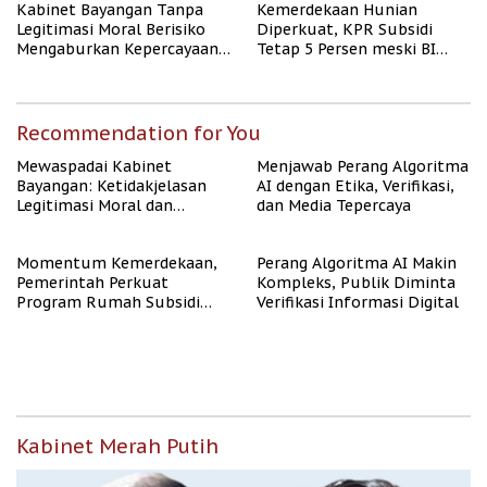
Kabinet Bayangan Tanpa
Kemerdekaan Hunian
Legitimasi Moral Berisiko
Diperkuat, KPR Subsidi
Mengaburkan Kepercayaan
Tetap 5 Persen meski BI
Publik
Rate Naik
Recommendation for You
Mewaspadai Kabinet
Menjawab Perang Algoritma
Bayangan: Ketidakjelasan
AI dengan Etika, Verifikasi,
Legitimasi Moral dan
dan Media Tepercaya
Representasi
Momentum Kemerdekaan,
Perang Algoritma AI Makin
Pemerintah Perkuat
Kompleks, Publik Diminta
Program Rumah Subsidi
Verifikasi Informasi Digital
untuk Masyarakat
Berpenghasilan Rendah
Kabinet Merah Putih