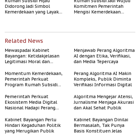
Rumah Subsidi Hijau
Rumah Subsidi Jadi Wujud
Didorong Jadi Simbol
Komitmen Pemerintah
Kemerdekaan yang Layak
Mengisi Kemerdekaan
dan Asri
dengan Kesejahteraan
Related News
Mewaspadai Kabinet
Menjawab Perang Algoritma
Bayangan: Ketidakjelasan
AI dengan Etika, Verifikasi,
Legitimasi Moral dan
dan Media Tepercaya
Representasi
Momentum Kemerdekaan,
Perang Algoritma AI Makin
Pemerintah Perkuat
Kompleks, Publik Diminta
Program Rumah Subsidi
Verifikasi Informasi Digital
untuk Masyarakat
Berpenghasilan Rendah
Pemerintah Perkuat
Algoritma Mengejar Atensi,
Ekosistem Media Digital
Jurnalisme Menjaga Akurasi
Nasional Hadapi Perang
dan Akal Sehat Publik
Algoritma AI
Kabinet Bayangan Perlu
Kabinet Bayangan Dinilai
Hindari Kegaduhan Politik
Bermasalah, Tak Punya
yang Merugikan Publik
Basis Konstituen Jelas