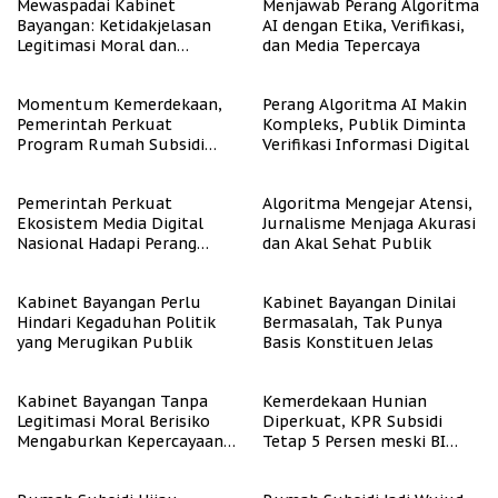
Mewaspadai Kabinet
Menjawab Perang Algoritma
Bayangan: Ketidakjelasan
AI dengan Etika, Verifikasi,
Legitimasi Moral dan
dan Media Tepercaya
Representasi
Momentum Kemerdekaan,
Perang Algoritma AI Makin
Pemerintah Perkuat
Kompleks, Publik Diminta
Program Rumah Subsidi
Verifikasi Informasi Digital
untuk Masyarakat
Berpenghasilan Rendah
Pemerintah Perkuat
Algoritma Mengejar Atensi,
Ekosistem Media Digital
Jurnalisme Menjaga Akurasi
Nasional Hadapi Perang
dan Akal Sehat Publik
Algoritma AI
Kabinet Bayangan Perlu
Kabinet Bayangan Dinilai
Hindari Kegaduhan Politik
Bermasalah, Tak Punya
yang Merugikan Publik
Basis Konstituen Jelas
Kabinet Bayangan Tanpa
Kemerdekaan Hunian
Legitimasi Moral Berisiko
Diperkuat, KPR Subsidi
Mengaburkan Kepercayaan
Tetap 5 Persen meski BI
Publik
Rate Naik