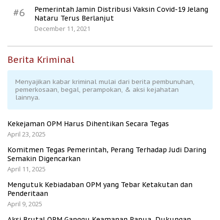
Pemerintah Jamin Distribusi Vaksin Covid-19 Jelang
#6
Nataru Terus Berlanjut
December 11, 2021
Berita Kriminal
Menyajikan kabar kriminal mulai dari berita pembunuhan,
pemerkosaan, begal, perampokan, & aksi kejahatan
lainnya.
Kekejaman OPM Harus Dihentikan Secara Tegas
April 23, 2025
Komitmen Tegas Pemerintah, Perang Terhadap Judi Daring
Semakin Digencarkan
April 11, 2025
Mengutuk Kebiadaban OPM yang Tebar Ketakutan dan
Penderitaan
April 9, 2025
Aksi Brutal OPM Ganggu Keamanan Papua, Dukungan