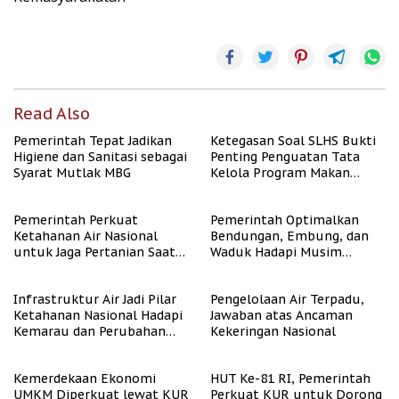
Read Also
Pemerintah Tepat Jadikan
Ketegasan Soal SLHS Bukti
Higiene dan Sanitasi sebagai
Penting Penguatan Tata
Syarat Mutlak MBG
Kelola Program Makan
Bergizi Gratis
Pemerintah Perkuat
Pemerintah Optimalkan
Ketahanan Air Nasional
Bendungan, Embung, dan
untuk Jaga Pertanian Saat
Waduk Hadapi Musim
Kemarau
Kemarau
Infrastruktur Air Jadi Pilar
Pengelolaan Air Terpadu,
Ketahanan Nasional Hadapi
Jawaban atas Ancaman
Kemarau dan Perubahan
Kekeringan Nasional
Iklim
Kemerdekaan Ekonomi
HUT Ke-81 RI, Pemerintah
UMKM Diperkuat lewat KUR
Perkuat KUR untuk Dorong