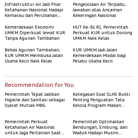
Infrastruktur Air Jadi Pilar
Pengelolaan Air Terpadu,
Ketahanan Nasional Hadapi
Jawaban atas Ancaman
Kemarau dan Perubahan
Kekeringan Nasional
Iklim
Kemerdekaan Ekonomi
HUT Ke-81 RI, Pemerintah
UMKM Diperkuat lewat KUR
Perkuat KUR untuk Dorong
Tanpa Agunan Tambahan
UMKM Naik Kelas
Bebas Agunan Tambahan,
KUR UMKM Jadi Jalan
KUR UMKM Membuka Jalan
Kemerdekaan Modal bagi
Usaha Kecil Naik Kelas
Pelaku Usaha Kecil
Recommendation for You
Pemerintah Tepat Jadikan
Ketegasan Soal SLHS Bukti
Higiene dan Sanitasi sebagai
Penting Penguatan Tata
Syarat Mutlak MBG
Kelola Program Makan
Bergizi Gratis
Pemerintah Perkuat
Pemerintah Optimalkan
Ketahanan Air Nasional
Bendungan, Embung, dan
untuk Jaga Pertanian Saat
Waduk Hadapi Musim