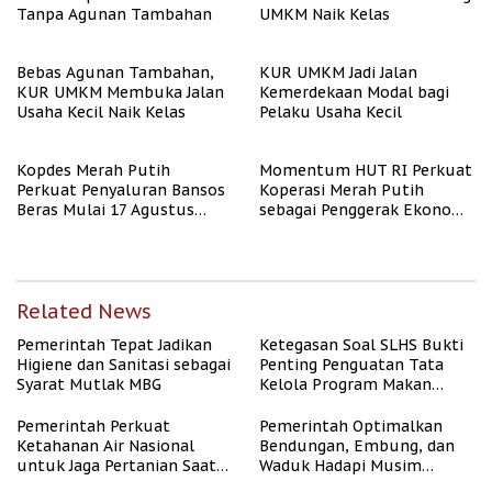
Tanpa Agunan Tambahan
UMKM Naik Kelas
Bebas Agunan Tambahan,
KUR UMKM Jadi Jalan
KUR UMKM Membuka Jalan
Kemerdekaan Modal bagi
Usaha Kecil Naik Kelas
Pelaku Usaha Kecil
Kopdes Merah Putih
Momentum HUT RI Perkuat
Perkuat Penyaluran Bansos
Koperasi Merah Putih
Beras Mulai 17 Agustus
sebagai Penggerak Ekonomi
2026
Desa
Related News
Pemerintah Tepat Jadikan
Ketegasan Soal SLHS Bukti
Higiene dan Sanitasi sebagai
Penting Penguatan Tata
Syarat Mutlak MBG
Kelola Program Makan
Bergizi Gratis
Pemerintah Perkuat
Pemerintah Optimalkan
Ketahanan Air Nasional
Bendungan, Embung, dan
untuk Jaga Pertanian Saat
Waduk Hadapi Musim
Kemarau
Kemarau