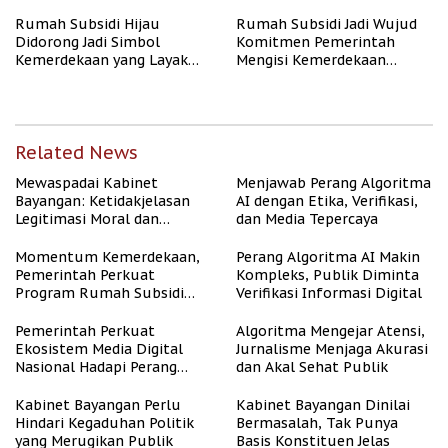
Rumah Subsidi Hijau
Rumah Subsidi Jadi Wujud
Didorong Jadi Simbol
Komitmen Pemerintah
Kemerdekaan yang Layak
Mengisi Kemerdekaan
dan Asri
dengan Kesejahteraan
Related News
Mewaspadai Kabinet
Menjawab Perang Algoritma
Bayangan: Ketidakjelasan
AI dengan Etika, Verifikasi,
Legitimasi Moral dan
dan Media Tepercaya
Representasi
Momentum Kemerdekaan,
Perang Algoritma AI Makin
Pemerintah Perkuat
Kompleks, Publik Diminta
Program Rumah Subsidi
Verifikasi Informasi Digital
untuk Masyarakat
Berpenghasilan Rendah
Pemerintah Perkuat
Algoritma Mengejar Atensi,
Ekosistem Media Digital
Jurnalisme Menjaga Akurasi
Nasional Hadapi Perang
dan Akal Sehat Publik
Algoritma AI
Kabinet Bayangan Perlu
Kabinet Bayangan Dinilai
Hindari Kegaduhan Politik
Bermasalah, Tak Punya
yang Merugikan Publik
Basis Konstituen Jelas