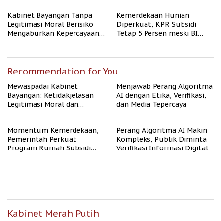
Kabinet Bayangan Tanpa
Kemerdekaan Hunian
Legitimasi Moral Berisiko
Diperkuat, KPR Subsidi
Mengaburkan Kepercayaan
Tetap 5 Persen meski BI
Publik
Rate Naik
Recommendation for You
Mewaspadai Kabinet
Menjawab Perang Algoritma
Bayangan: Ketidakjelasan
AI dengan Etika, Verifikasi,
Legitimasi Moral dan
dan Media Tepercaya
Representasi
Momentum Kemerdekaan,
Perang Algoritma AI Makin
Pemerintah Perkuat
Kompleks, Publik Diminta
Program Rumah Subsidi
Verifikasi Informasi Digital
untuk Masyarakat
Berpenghasilan Rendah
Kabinet Merah Putih