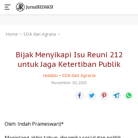
Skip
Home
SDA dan Agraria
to
content
Bijak Menyikapi Isu Reuni 212
untuk Jaga Ketertiban Publik
redaksi
-
SDA dan Agraria
November 30, 2025
Oleh: Indah Prameswari)*
Menjelang akhir tahun, dinamika sosial dan politik