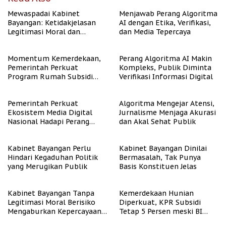
Mewaspadai Kabinet
Menjawab Perang Algoritma
Bayangan: Ketidakjelasan
AI dengan Etika, Verifikasi,
Legitimasi Moral dan
dan Media Tepercaya
Representasi
Momentum Kemerdekaan,
Perang Algoritma AI Makin
Pemerintah Perkuat
Kompleks, Publik Diminta
Program Rumah Subsidi
Verifikasi Informasi Digital
untuk Masyarakat
Berpenghasilan Rendah
Pemerintah Perkuat
Algoritma Mengejar Atensi,
Ekosistem Media Digital
Jurnalisme Menjaga Akurasi
Nasional Hadapi Perang
dan Akal Sehat Publik
Algoritma AI
Kabinet Bayangan Perlu
Kabinet Bayangan Dinilai
Hindari Kegaduhan Politik
Bermasalah, Tak Punya
yang Merugikan Publik
Basis Konstituen Jelas
Kabinet Bayangan Tanpa
Kemerdekaan Hunian
Legitimasi Moral Berisiko
Diperkuat, KPR Subsidi
Mengaburkan Kepercayaan
Tetap 5 Persen meski BI
Publik
Rate Naik