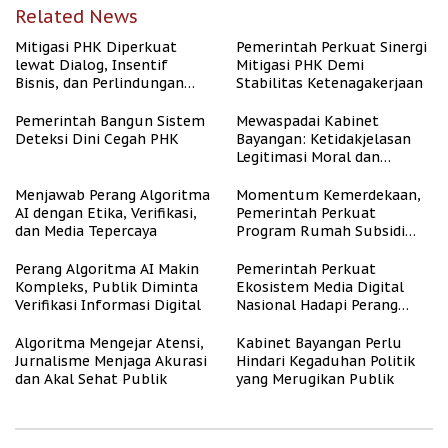
Related News
Mitigasi PHK Diperkuat
Pemerintah Perkuat Sinergi
lewat Dialog, Insentif
Mitigasi PHK Demi
Bisnis, dan Perlindungan
Stabilitas Ketenagakerjaan
Tenaga Kerja
Pemerintah Bangun Sistem
Mewaspadai Kabinet
Deteksi Dini Cegah PHK
Bayangan: Ketidakjelasan
Legitimasi Moral dan
Representasi
Menjawab Perang Algoritma
Momentum Kemerdekaan,
AI dengan Etika, Verifikasi,
Pemerintah Perkuat
dan Media Tepercaya
Program Rumah Subsidi
untuk Masyarakat
Berpenghasilan Rendah
Perang Algoritma AI Makin
Pemerintah Perkuat
Kompleks, Publik Diminta
Ekosistem Media Digital
Verifikasi Informasi Digital
Nasional Hadapi Perang
Algoritma AI
Algoritma Mengejar Atensi,
Kabinet Bayangan Perlu
Jurnalisme Menjaga Akurasi
Hindari Kegaduhan Politik
dan Akal Sehat Publik
yang Merugikan Publik