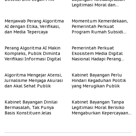
Legitimasi Moral dan
Representasi
Menjawab Perang Algoritma
Momentum Kemerdekaan,
AI dengan Etika, Verifikasi,
Pemerintah Perkuat
dan Media Tepercaya
Program Rumah Subsidi
untuk Masyarakat
Berpenghasilan Rendah
Perang Algoritma AI Makin
Pemerintah Perkuat
Kompleks, Publik Diminta
Ekosistem Media Digital
Verifikasi Informasi Digital
Nasional Hadapi Perang
Algoritma AI
Algoritma Mengejar Atensi,
Kabinet Bayangan Perlu
Jurnalisme Menjaga Akurasi
Hindari Kegaduhan Politik
dan Akal Sehat Publik
yang Merugikan Publik
Kabinet Bayangan Dinilai
Kabinet Bayangan Tanpa
Bermasalah, Tak Punya
Legitimasi Moral Berisiko
Basis Konstituen Jelas
Mengaburkan Kepercayaan
Publik