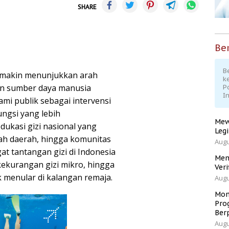
SHARE
Ber
Be
emakin menunjukkan arah
k
an sumber daya manusia
P
I
mi publik sebagai intervensi
ngsi yang lebih
Mew
ukasi gizi nasional yang
Leg
tah daerah, hingga komunitas
Augu
at tantangan gizi di Indonesia
Men
kekurangan gizi mikro, hingga
Veri
k menular di kalangan remaja.
Augu
Mom
Pro
Ber
Augu