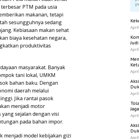
p
ko terbesar PTM pada usia
emberikan makanan, tetapi
Kek
tah sesungguhnya sedang
April
njang. Kebiasaan makan sehat
kan biaya kesehatan negara,
Kom
Jud
gkatkan produktivitas
April
Men
Ket
dayaan masyarakat. Banyak
April
ompok tani lokal, UMKM
Aks
asok bahan baku. Dengan
Duk
nomi daerah melalui
April
inggi. Jika rantai pasok
Tol
akan menjadi motor
Jag
yang sejalan dengan visi
April
ntungan pada bahan impor.
Aks
Duk
k menjadi model kebijakan gizi
April