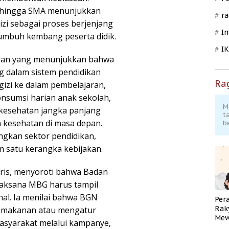
 hingga SMA menunjukkan
ra
zi sebagai proses berjenjang
In
umbuh kembang peserta didik.
I
poran yang menunjukkan bahwa
g dalam sistem pendidikan
Ra
izi ke dalam pembelajaran,
nsumsi harian anak sekolah,
M
 kesehatan jangka panjang
t
 kesehatan di masa depan.
b
ngkan sektor pendidikan,
 satu kerangka kebijakan.
oris, menyoroti bahwa Badan
elaksana MBG harus tampil
nal. Ia menilai bahwa BGN
Per
Rak
i makanan atau mengatur
Mew
masyarakat melalui kampanye,
Pend