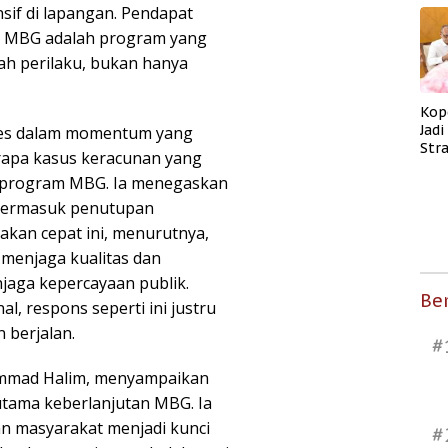
if di lapangan. Pendapat
a MBG adalah program yang
bah perilaku, bukan hanya
Kop
Jad
les dalam momentum yang
Str
rapa kasus keracunan yang
Men
a program MBG. Ia menegaskan
Kes
 termasuk penutupan
akan cepat ini, menurutnya,
menjaga kualitas dan
aga kepercayaan publik.
Ber
, respons seperti ini justru
 berjalan.
#
ammad Halim, menyampaikan
 utama keberlanjutan MBG. Ia
an masyarakat menjadi kunci
#