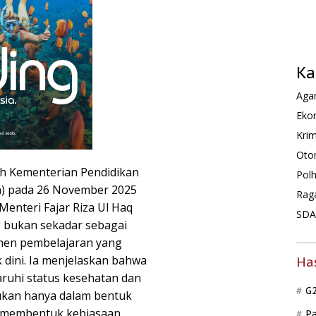
Ka
Agam
Ekon
Krim
Oto
eh Kementerian Pendidikan
Pol
) pada 26 November 2025
Rag
Menteri Fajar Riza Ul Haq
SDA 
 bukan sekadar sebagai
umen pembelajaran yang
dini. Ia menjelaskan bahwa
Ha
aruhi status kesehatan dan
G
bukan hanya dalam bentuk
 membentuk kebiasaan.
P