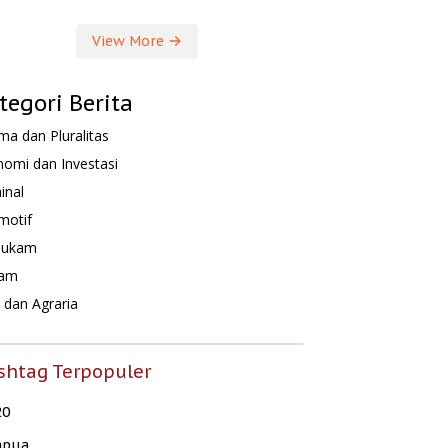
View More
tegori Berita
a dan Pluralitas
omi dan Investasi
inal
motif
hukam
am
dan Agraria
shtag Terpopuler
20
apua