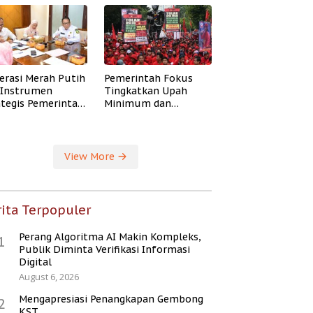
erasi Merah Putih
Pemerintah Fokus
i Instrumen
Tingkatkan Upah
ategis Pemerintah
Minimum dan
ingkatkan
Jaminan Sosial Buruh
ejahteraan Desa
View More
ita Terpopuler
Perang Algoritma AI Makin Kompleks,
1
Publik Diminta Verifikasi Informasi
Digital
August 6, 2026
Mengapresiasi Penangkapan Gembong
2
KST