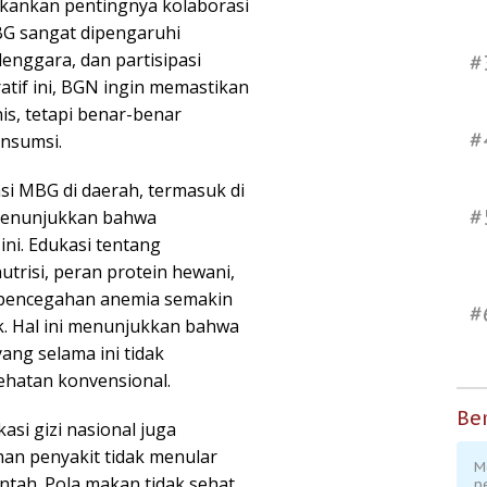
kankan pentingnya kolaborasi
G sangat dipengaruhi
lenggara, dan partisipasi
#
tif ini, BGN ingin memastikan
s, tetapi benar-benar
#
nsumsi.
si MBG di daerah, termasuk di
#
 menunjukkan bahwa
ni. Edukasi tentang
trisi, peran protein hewani,
 pencegahan anemia semakin
#
k. Hal ini menunjukkan bahwa
ng selama ini tidak
ehatan konvensional.
Ber
si gizi nasional juga
an penyakit tidak menular
M
ntah. Pola makan tidak sehat
p