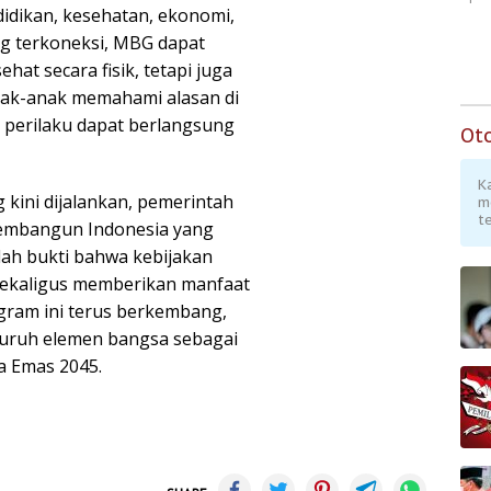
idikan, kesehatan, ekonomi,
ng terkoneksi, MBG dapat
at secara fisik, tetapi juga
 anak-anak memahami alasan di
 perilaku dapat berlangsung
Ot
K
kini dijalankan, pemerintah
m
te
embangun Indonesia yang
lah bukti bahwa kebijakan
 sekaligus memberikan manfaat
gram ini terus berkembang,
eluruh elemen bangsa sebagai
a Emas 2045.