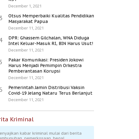
December 1, 2021
Otsus Memperbaiki Kualitas Pendidikan
3
Masyarakat Papua
December 11, 2021
DPR: Ghassem Gilchalan, WNA Diduga
4
Intel Keluar-Masuk RI, BIN Harus Usut!
December 11, 2021
Pakar Komunikasi: Presiden Jokowi
5
Harus Menjadi Pemimpin Orkestra
Pemberantasan Korupsi
December 11, 2021
Pemerintah Jamin Distribusi Vaksin
6
Covid-19 Jelang Nataru Terus Berlanjut
December 11, 2021
ita Kriminal
enyajikan kabar kriminal mulai dari berita
embunuhan, pemerkosaan, begal,