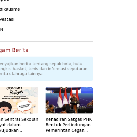
dikalisme
vestasi
KN
gam Berita
enyajikan berita tentang sepak bola, bulu
angkis, basket, tenis dan informasi seputaran
erita olahraga lainnya
an Sentral Sekolah
Kehadiran Satgas PHK
yat dalam
Bentuk Perlindungan
ujudkan
Pemerintah Cegah
idikan Inklusif
Badai PHK