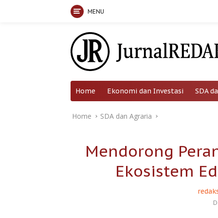
MENU
Skip
to
content
Home
Ekonomi dan Investasi
SDA da
Home
SDA dan Agraria
Mendorong Peran
Ekosistem Ed
redaks
D