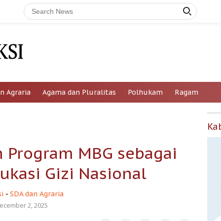
n Agraria
Agama dan Pluralitas
Polhukam
Ragam
Ka
 Program MBG sebagai
ukasi Gizi Nasional
i
-
SDA dan Agraria
ecember 2, 2025