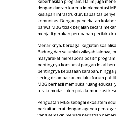
keberhasilan program. Halim juga mene
dengan daerah karena implementasi MB
kesiapan infrastruktur, kapasitas penye
komunitas. Dengan pendekatan kolabora
bahwa MBG tidak berjalan secara mekani
menjadi gerakan perubahan perilaku ko
Menariknya, berbagai kegiatan sosialisa
Badung dan sejumlah wilayah lainnya,
masyarakat merespons positif program i
pentingnya konsumsi pangan lokal bernu
pentingnya kebiasaan sarapan, hingga
sering disampaikan melalui forum publi
MBG berhasil membuka ruang edukasi ya
terakomodasi oleh pola komunikasi kes
Penguatan MBG sebagai ekosistem eduka
berkaitan erat dengan agenda pencegah
yang semakin menjadi perhatian pemeri