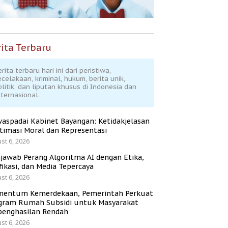
ita Terbaru
rita terbaru hari ini dari peristiwa,
ecelakaan, kriminal, hukum, berita unik,
olitik, dan liputan khusus di Indonesia dan
nternasional.
aspadai Kabinet Bayangan: Ketidakjelasan
itimasi Moral dan Representasi
st 6, 2026
jawab Perang Algoritma AI dengan Etika,
fikasi, dan Media Tepercaya
st 6, 2026
entum Kemerdekaan, Pemerintah Perkuat
gram Rumah Subsidi untuk Masyarakat
penghasilan Rendah
st 6, 2026