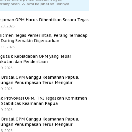
erampokan, & aksi kejahatan lainnya.
ejaman OPM Harus Dihentikan Secara Tegas
 23, 2025
itmen Tegas Pemerintah, Perang Terhadap
i Daring Semakin Digencarkan
 11, 2025
gutuk Kebiadaban OPM yang Tebar
akutan dan Penderitaan
 9, 2025
i Brutal OPM Ganggu Keamanan Papua,
ungan Penumpasan Terus Mengalir
 9, 2025
ak Provokasi OPM, TNI Tegaskan Komitmen
a Stabilitas Keamanan Papua
 9, 2025
i Brutal OPM Ganggu Keamanan Papua,
ungan Penumpasan Terus Mengalir
 8, 2025