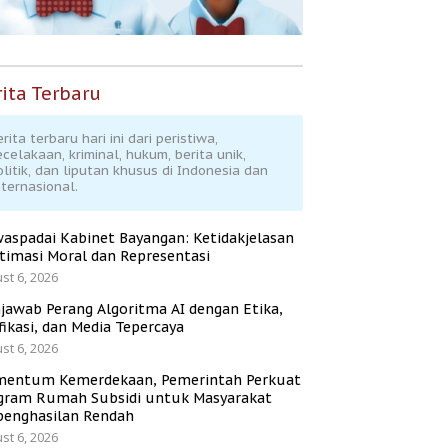
ita Terbaru
rita terbaru hari ini dari peristiwa,
ecelakaan, kriminal, hukum, berita unik,
olitik, dan liputan khusus di Indonesia dan
nternasional.
aspadai Kabinet Bayangan: Ketidakjelasan
itimasi Moral dan Representasi
st 6, 2026
jawab Perang Algoritma AI dengan Etika,
fikasi, dan Media Tepercaya
st 6, 2026
entum Kemerdekaan, Pemerintah Perkuat
gram Rumah Subsidi untuk Masyarakat
penghasilan Rendah
st 6, 2026