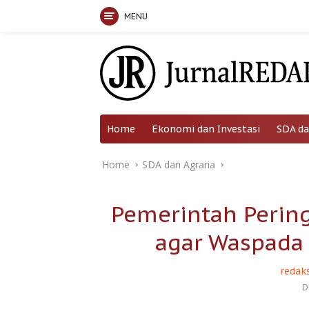
MENU
Skip
to
content
Home
Ekonomi dan Investasi
SDA da
Home
SDA dan Agraria
Pemerintah Perin
agar Waspada 
redaks
D