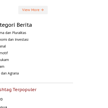
View More
tegori Berita
a dan Pluralitas
omi dan Investasi
inal
motif
hukam
am
dan Agraria
shtag Terpopuler
20
apua