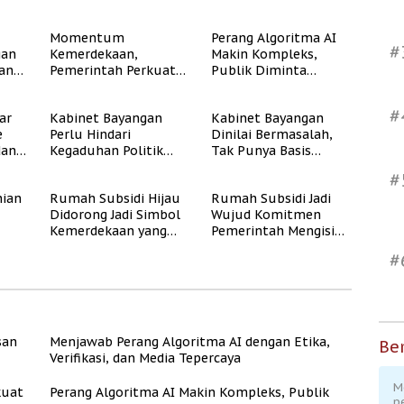
Momentum
Perang Algoritma AI
#
gan
Kemerdekaan,
Makin Kompleks,
dan
Pemerintah Perkuat
Publik Diminta
Program Rumah
Verifikasi Informasi
Subsidi untuk
Digital
#
ar
Kabinet Bayangan
Kabinet Bayangan
Masyarakat
e
Perlu Hindari
Dinilai Bermasalah,
Berpenghasilan
dan
Kegaduhan Politik
Tak Punya Basis
Rendah
yang Merugikan
Konstituen Jelas
#
Publik
ian
Rumah Subsidi Hijau
Rumah Subsidi Jadi
Didorong Jadi Simbol
Wujud Komitmen
Kemerdekaan yang
Pemerintah Mengisi
Rate
Layak dan Asri
Kemerdekaan dengan
#
Kesejahteraan
san
Menjawab Perang Algoritma AI dengan Etika,
Ber
Verifikasi, dan Media Tepercaya
M
kuat
Perang Algoritma AI Makin Kompleks, Publik
p