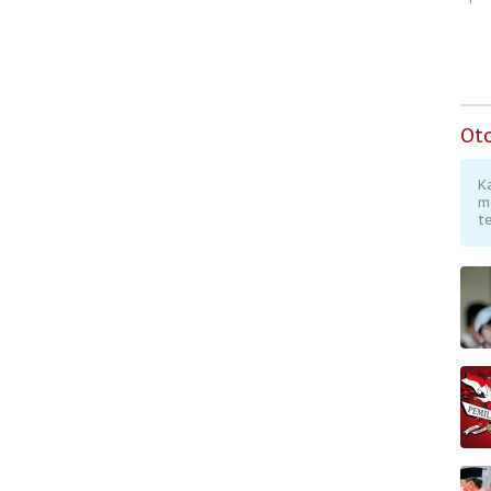
Ot
K
m
te