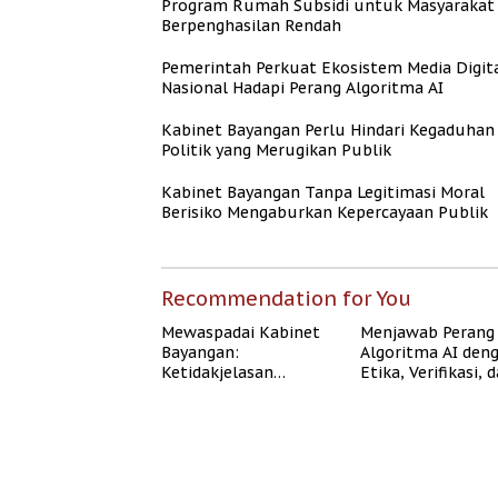
Program Rumah Subsidi untuk Masyarakat
Berpenghasilan Rendah
Pemerintah Perkuat Ekosistem Media Digit
Nasional Hadapi Perang Algoritma AI
Kabinet Bayangan Perlu Hindari Kegaduhan
Politik yang Merugikan Publik
Kabinet Bayangan Tanpa Legitimasi Moral
Berisiko Mengaburkan Kepercayaan Publik
Recommendation for You
Mewaspadai Kabinet
Menjawab Perang
Bayangan:
Algoritma AI den
Ketidakjelasan
Etika, Verifikasi, 
Legitimasi Moral dan
Media Tepercaya
Representasi