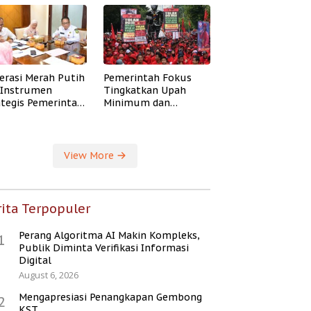
erasi Merah Putih
Pemerintah Fokus
i Instrumen
Tingkatkan Upah
ategis Pemerintah
Minimum dan
ingkatkan
Jaminan Sosial Buruh
ejahteraan Desa
View More
ita Terpopuler
Perang Algoritma AI Makin Kompleks,
1
Publik Diminta Verifikasi Informasi
Digital
August 6, 2026
Mengapresiasi Penangkapan Gembong
2
KST