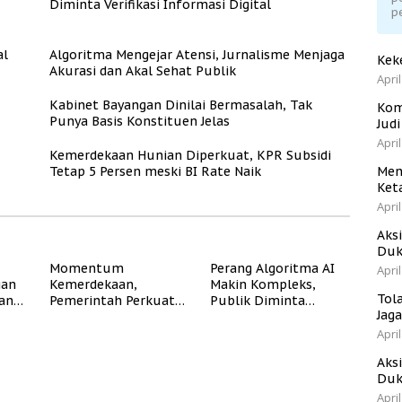
Diminta Verifikasi Informasi Digital
p
al
Algoritma Mengejar Atensi, Jurnalisme Menjaga
Kek
Akurasi dan Akal Sehat Publik
April
Kabinet Bayangan Dinilai Bermasalah, Tak
Kom
Punya Basis Konstituen Jelas
Jud
April
Kemerdekaan Hunian Diperkuat, KPR Subsidi
Tetap 5 Persen meski BI Rate Naik
Men
Ket
April
Aks
Duk
Momentum
Perang Algoritma AI
April
gan
Kemerdekaan,
Makin Kompleks,
Tol
dan
Pemerintah Perkuat
Publik Diminta
Jag
Program Rumah
Verifikasi Informasi
Subsidi untuk
Digital
April
Masyarakat
Aks
Berpenghasilan
Duk
Rendah
April