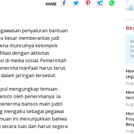
SHARE
Ber
ngawasan penyaluran bantuan
aya besar memberantas judi
Be
arena munculnya kelompok
k
P
iliasi dengan aktivitas
I
i di media sosial. Pemerintah
enerima manfaat harus terus
Mew
 dalam jaringan tersebut.
Leg
Augu
us Ipul mengungkap temuan
Men
nsos oleh penerimanya. Ia
Veri
penerima bansos main judol
Augu
ang mengaku sebagai pegawai
Mom
emuan ini menunjukkan bahwa
Pro
Ber
 secara luas dan harus segera
Augu