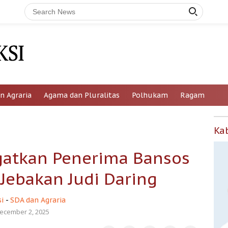
n Agraria
Agama dan Pluralitas
Polhukam
Ragam
Ka
gatkan Penerima Bansos
Jebakan Judi Daring
i
-
SDA dan Agraria
ecember 2, 2025