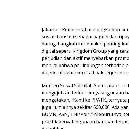
Jakarta – Pemerintah meningkatkan pe
sosial (bansos) sebagai bagian dari up
daring. Langkah ini semakin penting k
digital seperti Kingdom Group yang teraf
perjudian dan aktif menyebarkan promos
menilai bahwa perlindungan terhadap p
diperkuat agar mereka tidak terjerumus
Menteri Sosial Saifullah Yusuf atau G
mengejutkan terkait penyalahgunaan ba
mengatakan, “Kami ke PPATK, ternyata 
juga, jumlahnya sekitar 600.000. Ada y
BUMN, ASN, TNI/Polri.” Menurutnya, t
praktik penyalahgunaan bantuan terjadi
dihentikan.