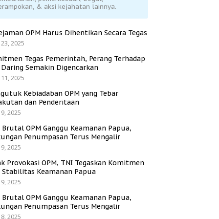
erampokan, & aksi kejahatan lainnya.
ejaman OPM Harus Dihentikan Secara Tegas
 23, 2025
itmen Tegas Pemerintah, Perang Terhadap
i Daring Semakin Digencarkan
 11, 2025
gutuk Kebiadaban OPM yang Tebar
akutan dan Penderitaan
 9, 2025
i Brutal OPM Ganggu Keamanan Papua,
ungan Penumpasan Terus Mengalir
 9, 2025
ak Provokasi OPM, TNI Tegaskan Komitmen
a Stabilitas Keamanan Papua
 9, 2025
i Brutal OPM Ganggu Keamanan Papua,
ungan Penumpasan Terus Mengalir
 8, 2025