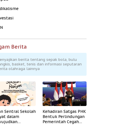
dikalisme
vestasi
KN
gam Berita
enyajikan berita tentang sepak bola, bulu
angkis, basket, tenis dan informasi seputaran
erita olahraga lainnya
an Sentral Sekolah
Kehadiran Satgas PHK
yat dalam
Bentuk Perlindungan
ujudkan
Pemerintah Cegah
idikan Inklusif
Badai PHK