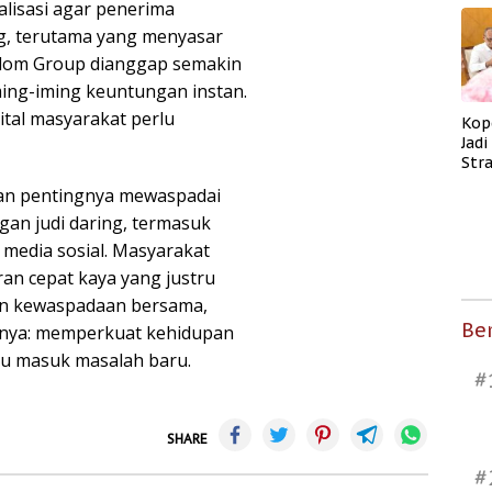
lisasi agar penerima
g, terutama yang menyasar
gdom Group dianggap semakin
ing-iming keuntungan instan.
ital masyarakat perlu
Kop
Jad
Str
Men
an pentingnya mewaspadai
Kes
gan judi daring, termasuk
 media sosial. Masyarakat
ran cepat kaya yang justru
n kewaspadaan bersama,
Ber
ianya: memperkuat kehidupan
tu masuk masalah baru.
#
SHARE
#