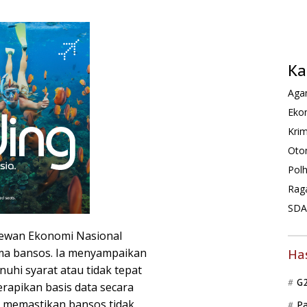
Ka
Agam
Ekon
Krim
Oto
Pol
Rag
SDA 
 Dewan Ekonomi Nasional
ima bansos. Ia menyampaikan
Ha
hi syarat atau tidak tepat
G
rapikan basis data secara
 memastikan bansos tidak
P