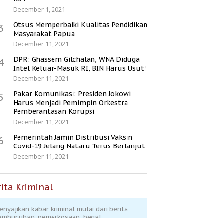
December 1, 2021
Otsus Memperbaiki Kualitas Pendidikan
3
Masyarakat Papua
December 11, 2021
DPR: Ghassem Gilchalan, WNA Diduga
4
Intel Keluar-Masuk RI, BIN Harus Usut!
December 11, 2021
Pakar Komunikasi: Presiden Jokowi
5
Harus Menjadi Pemimpin Orkestra
Pemberantasan Korupsi
December 11, 2021
Pemerintah Jamin Distribusi Vaksin
6
Covid-19 Jelang Nataru Terus Berlanjut
December 11, 2021
ita Kriminal
enyajikan kabar kriminal mulai dari berita
embunuhan, pemerkosaan, begal,