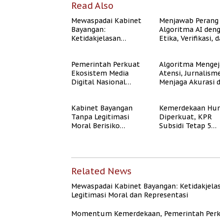
Read Also
Mewaspadai Kabinet
Menjawab Perang
Bayangan:
Algoritma AI den
Ketidakjelasan
Etika, Verifikasi, 
Legitimasi Moral dan
Media Tepercaya
Representasi
Pemerintah Perkuat
Algoritma Mengej
Ekosistem Media
Atensi, Jurnalism
Digital Nasional
Menjaga Akurasi 
Hadapi Perang
Akal Sehat Publik
Algoritma AI
Kabinet Bayangan
Kemerdekaan Hun
Tanpa Legitimasi
Diperkuat, KPR
Moral Berisiko
Subsidi Tetap 5
Mengaburkan
Persen meski BI 
Kepercayaan Publik
Naik
Related News
Mewaspadai Kabinet Bayangan: Ketidakjela
Legitimasi Moral dan Representasi
Momentum Kemerdekaan, Pemerintah Per