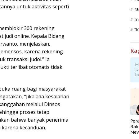
nnya untuk aktivitas seperti
ra
In
 memblokir 300 rekening
I
t judi online. Kepala Bidang
Irwanto, menjelaskan,
Ra
Kemensos, karena rekening
k transaksi judol.” Ia
M
ti terlibat otomatis tidak
t
b
buka ruang bagi masyarakat
ngatakan, “Jika ada kesalahan
 sanggahan melalui Dinsos
ehingga proses tetap
ahkan bahwa banyak penerima
Per
Rak
i karena kecanduan.
Mew
Pend