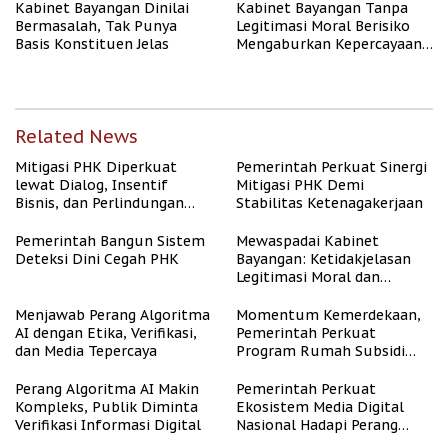
Kabinet Bayangan Dinilai
Kabinet Bayangan Tanpa
Bermasalah, Tak Punya
Legitimasi Moral Berisiko
Basis Konstituen Jelas
Mengaburkan Kepercayaan
Publik
Related News
Mitigasi PHK Diperkuat
Pemerintah Perkuat Sinergi
lewat Dialog, Insentif
Mitigasi PHK Demi
Bisnis, dan Perlindungan
Stabilitas Ketenagakerjaan
Tenaga Kerja
Pemerintah Bangun Sistem
Mewaspadai Kabinet
Deteksi Dini Cegah PHK
Bayangan: Ketidakjelasan
Legitimasi Moral dan
Representasi
Menjawab Perang Algoritma
Momentum Kemerdekaan,
AI dengan Etika, Verifikasi,
Pemerintah Perkuat
dan Media Tepercaya
Program Rumah Subsidi
untuk Masyarakat
Berpenghasilan Rendah
Perang Algoritma AI Makin
Pemerintah Perkuat
Kompleks, Publik Diminta
Ekosistem Media Digital
Verifikasi Informasi Digital
Nasional Hadapi Perang
Algoritma AI