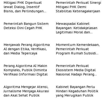
Mitigasi PHK Diperkuat
Pemerintah Perkuat Sinergi
lewat Dialog, Insentif
Mitigasi PHK Demi
Bisnis, dan Perlindungan
Stabilitas Ketenagakerjaan
Tenaga Kerja
Pemerintah Bangun Sistem
Mewaspadai Kabinet
Deteksi Dini Cegah PHK
Bayangan: Ketidakjelasan
Legitimasi Moral dan
Representasi
Menjawab Perang Algoritma
Momentum Kemerdekaan,
AI dengan Etika, Verifikasi,
Pemerintah Perkuat
dan Media Tepercaya
Program Rumah Subsidi
untuk Masyarakat
Berpenghasilan Rendah
Perang Algoritma AI Makin
Pemerintah Perkuat
Kompleks, Publik Diminta
Ekosistem Media Digital
Verifikasi Informasi Digital
Nasional Hadapi Perang
Algoritma AI
Algoritma Mengejar Atensi,
Kabinet Bayangan Perlu
Jurnalisme Menjaga Akurasi
Hindari Kegaduhan Politik
dan Akal Sehat Publik
yang Merugikan Publik