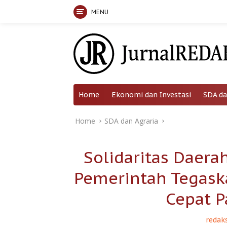
MENU
Skip
to
content
Home
Ekonomi dan Investasi
SDA da
Home
SDA dan Agraria
Solidaritas Daera
Pemerintah Tegas
Cepat 
redaks