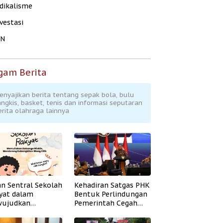
dikalisme
vestasi
KN
gam Berita
enyajikan berita tentang sepak bola, bulu
angkis, basket, tenis dan informasi seputaran
erita olahraga lainnya
an Sentral Sekolah
Kehadiran Satgas PHK
yat dalam
Bentuk Perlindungan
ujudkan
Pemerintah Cegah
idikan Inklusif
Badai PHK