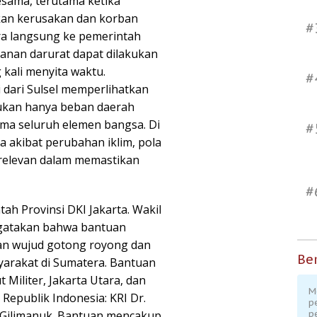
esama, terutama ketika
kan kerusakan dan korban
#
ra langsung ke pemerintah
anan darurat dapat dilakukan
kali menyita waktu.
#
i dari Sulsel memperlihatkan
kan hanya beban daerah
ama seluruh elemen bangsa. Di
#
 akibat perubahan iklim, pola
 relevan dalam memastikan
#
ah Provinsi DKI Jakarta. Wakil
ngatakan bahwa bantuan
an wujud gotong royong dan
Ber
yarakat di Sumatera. Bantuan
 Militer, Jakarta Utara, dan
M
Republik Indonesia: KRI Dr.
p
 Gilimanuk. Bantuan mencakup
p