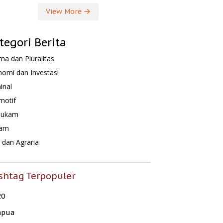
View More
tegori Berita
a dan Pluralitas
omi dan Investasi
inal
motif
hukam
am
dan Agraria
shtag Terpopuler
20
apua