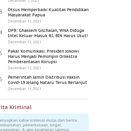
December 1, 2021
Otsus Memperbaiki Kualitas Pendidikan
3
Masyarakat Papua
December 11, 2021
DPR: Ghassem Gilchalan, WNA Diduga
4
Intel Keluar-Masuk RI, BIN Harus Usut!
December 11, 2021
Pakar Komunikasi: Presiden Jokowi
5
Harus Menjadi Pemimpin Orkestra
Pemberantasan Korupsi
December 11, 2021
Pemerintah Jamin Distribusi Vaksin
6
Covid-19 Jelang Nataru Terus Berlanjut
December 11, 2021
ita Kriminal
enyajikan kabar kriminal mulai dari berita
embunuhan, pemerkosaan, begal,
erampokan, & aksi kejahatan lainnya.