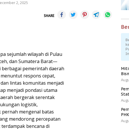
ecember 2, 2025
SHARE
Ber
Be
k
P
pa sejumlah wilayah di Pulau
I
ceh, dan Sumatera Barat—
i berbagai pemerintah daerah
Mit
Bisn
g menuntut respons cepat,
Augu
h, dan lintas komunitas menjadi
Pem
tap menjadi pondasi utama
Sta
daerah bergerak serentak
Augu
ukungan logistik,
Pem
k pernah mengenal batas
PH
ah yang mendorong percepatan
Augu
 terdampak bencana di