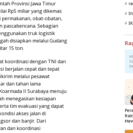
ntah Provinsi Jawa Timur
ra
ai Rp5 miliar yang dikemas
In
si permakanan, obat-obatan,
I
n pascabencana. Sebagian
menggunakan truk logistik
ngah disiapkan melalui Gudang
Ra
tar 15 ton.
M
t koordinasi dengan TNI dan
t
b
si berjalan cepat dan tepat
kirim melalui pesawat
sar dan tahan lama
Koarmada II Surabaya menuju
fah menegaskan kesiapan
rta tim evakuasi yang dapat
Per
ndisi akses jalan di
Rak
gsor dan banjir. Dari
Mew
Pend
wan dan koordinasi