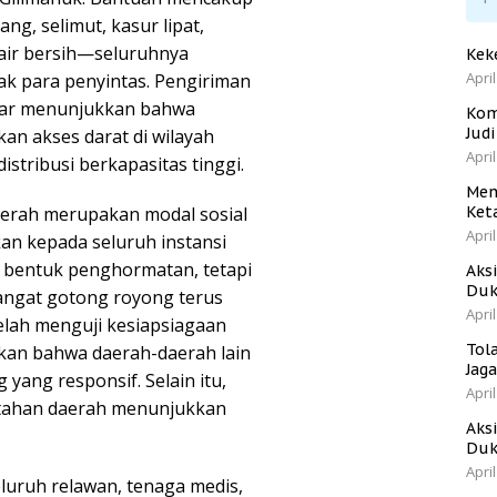
g, selimut, kasur lipat,
air bersih—seluruhnya
Kek
April
k para penyintas. Pengiriman
esar menunjukkan bahwa
Kom
Jud
n akses darat di wilayah
April
stribusi berkapasitas tinggi.
Men
daerah merupakan modal sosial
Ket
April
kan kepada seluruh instansi
ai bentuk penghormatan, tetapi
Aks
Duk
angat gotong royong terus
April
telah menguji kesiapsiagaan
Tol
kan bahwa daerah-daerah lain
Jag
ang responsif. Selain itu,
April
intahan daerah menunjukkan
Aks
Duk
April
eluruh relawan, tenaga medis,