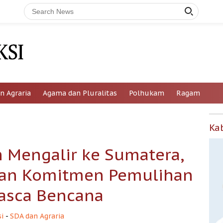
n Agraria
Agama dan Pluralitas
Polhukam
Ragam
Ka
h Mengalir ke Sumatera,
kan Komitmen Pemulihan
Pasca Bencana
i
-
SDA dan Agraria