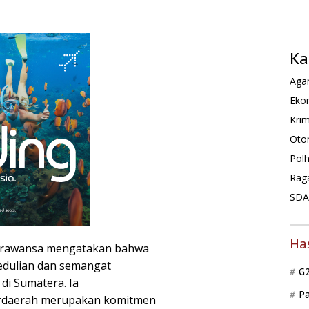
Ka
Agam
Ekon
Krim
Oto
Pol
Rag
SDA 
Ha
Parawansa mengatakan bahwa
edulian dan semangat
G
i Sumatera. Ia
P
ardaerah merupakan komitmen