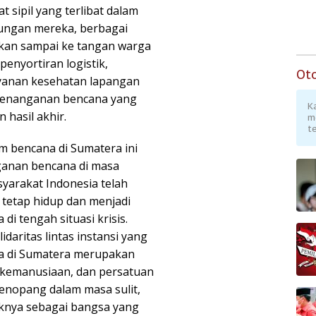
 sipil yang terlibat dalam
ungan mereka, berbagai
akan sampai ke tangan warga
 penyortiran logistik,
Ot
yanan kesehatan lapangan
 penanganan bencana yang
K
 hasil akhir.
m
te
am bencana di Sumatera ini
ganan bencana di masa
yarakat Indonesia telah
etap hidup dan menjadi
i tengah situasi krisis.
daritas lintas instansi yang
 di Sumatera merupakan
 kemanusiaan, dan persatuan
menopang dalam masa sulit,
iknya sebagai bangsa yang