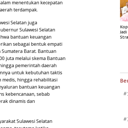
 dalam menentukan kecepatan
daerah terdampak.
wesi Selatan juga
Kop
ubernur Sulawesi Selatan
Jad
ahwa bantuan keuangan
Str
Men
berikan sebagai bentuk empati
Kes
n Sumatera Barat. Bantuan
00 juta melalui skema Bantuan
hingga pemerintah daerah
nya untuk kebutuhan taktis
 medis, hingga rehabilitasi
Ber
enyaluran bantuan keuangan
#
ons kebencanaan, sebab
erak dinamis dan
#
rakat Sulawesi Selatan