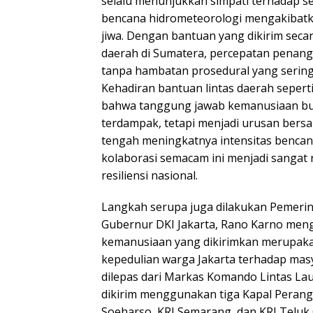
selalu menunjukkan simpati terhadap s
bencana hidrometeorologi mengakibat
jiwa. Dengan bantuan yang dikirim seca
daerah di Sumatera, percepatan penang
tanpa hambatan prosedural yang sering 
Kehadiran bantuan lintas daerah sepert
bahwa tanggung jawab kemanusiaan bu
terdampak, tetapi menjadi urusan bers
tengah meningkatnya intensitas bencana
kolaborasi semacam ini menjadi sangat
resiliensi nasional.
Langkah serupa juga dilakukan Pemerint
Gubernur DKI Jakarta, Rano Karno me
kemanusiaan yang dikirimkan merupak
kepedulian warga Jakarta terhadap mas
dilepas dari Markas Komando Lintas Laut
dikirim menggunakan tiga Kapal Perang 
Soeharso, KRI Semarang, dan KRI Teluk