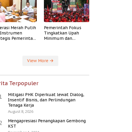
erasi Merah Putih
Pemerintah Fokus
i Instrumen
Tingkatkan Upah
ategis Pemerintah
Minimum dan
ingkatkan
Jaminan Sosial Buruh
ejahteraan Desa
View More
ita Terpopuler
Mitigasi PHK Diperkuat lewat Dialog,
1
Insentif Bisnis, dan Perlindungan
Tenaga Kerja
August 8, 2026
Mengapresiasi Penangkapan Gembong
2
KST