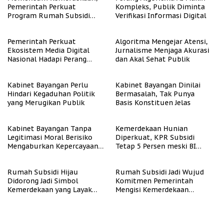
Pemerintah Perkuat
Kompleks, Publik Diminta
Program Rumah Subsidi
Verifikasi Informasi Digital
untuk Masyarakat
Berpenghasilan Rendah
Pemerintah Perkuat
Algoritma Mengejar Atensi,
Ekosistem Media Digital
Jurnalisme Menjaga Akurasi
Nasional Hadapi Perang
dan Akal Sehat Publik
Algoritma AI
Kabinet Bayangan Perlu
Kabinet Bayangan Dinilai
Hindari Kegaduhan Politik
Bermasalah, Tak Punya
yang Merugikan Publik
Basis Konstituen Jelas
Kabinet Bayangan Tanpa
Kemerdekaan Hunian
Legitimasi Moral Berisiko
Diperkuat, KPR Subsidi
Mengaburkan Kepercayaan
Tetap 5 Persen meski BI
Publik
Rate Naik
Rumah Subsidi Hijau
Rumah Subsidi Jadi Wujud
Didorong Jadi Simbol
Komitmen Pemerintah
Kemerdekaan yang Layak
Mengisi Kemerdekaan
dan Asri
dengan Kesejahteraan