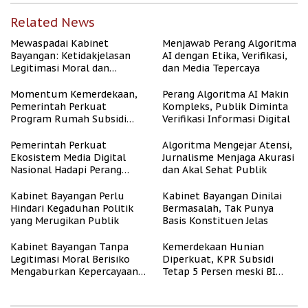
Related News
Mewaspadai Kabinet
Menjawab Perang Algoritma
Bayangan: Ketidakjelasan
AI dengan Etika, Verifikasi,
Legitimasi Moral dan
dan Media Tepercaya
Representasi
Momentum Kemerdekaan,
Perang Algoritma AI Makin
Pemerintah Perkuat
Kompleks, Publik Diminta
Program Rumah Subsidi
Verifikasi Informasi Digital
untuk Masyarakat
Berpenghasilan Rendah
Pemerintah Perkuat
Algoritma Mengejar Atensi,
Ekosistem Media Digital
Jurnalisme Menjaga Akurasi
Nasional Hadapi Perang
dan Akal Sehat Publik
Algoritma AI
Kabinet Bayangan Perlu
Kabinet Bayangan Dinilai
Hindari Kegaduhan Politik
Bermasalah, Tak Punya
yang Merugikan Publik
Basis Konstituen Jelas
Kabinet Bayangan Tanpa
Kemerdekaan Hunian
Legitimasi Moral Berisiko
Diperkuat, KPR Subsidi
Mengaburkan Kepercayaan
Tetap 5 Persen meski BI
Publik
Rate Naik