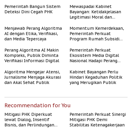
Tenaga Kerja
Pemerintah Bangun Sistem
Mewaspadai Kabinet
Deteksi Dini Cegah PHK
Bayangan: Ketidakjelasan
Legitimasi Moral dan
Representasi
Menjawab Perang Algoritma
Momentum Kemerdekaan,
AI dengan Etika, Verifikasi,
Pemerintah Perkuat
dan Media Tepercaya
Program Rumah Subsidi
untuk Masyarakat
Berpenghasilan Rendah
Perang Algoritma AI Makin
Pemerintah Perkuat
Kompleks, Publik Diminta
Ekosistem Media Digital
Verifikasi Informasi Digital
Nasional Hadapi Perang
Algoritma AI
Algoritma Mengejar Atensi,
Kabinet Bayangan Perlu
Jurnalisme Menjaga Akurasi
Hindari Kegaduhan Politik
dan Akal Sehat Publik
yang Merugikan Publik
Recommendation for You
Mitigasi PHK Diperkuat
Pemerintah Perkuat Sinergi
lewat Dialog, Insentif
Mitigasi PHK Demi
Bisnis, dan Perlindungan
Stabilitas Ketenagakerjaan
Tenaga Kerja