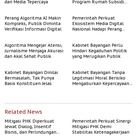
dan Media Tepercaya
Program Rumah Subsidi
untuk Masyarakat
Berpenghasilan Rendah
Perang Algoritma AI Makin
Pemerintah Perkuat
Kompleks, Publik Diminta
Ekosistem Media Digital
Verifikasi Informasi Digital
Nasional Hadapi Perang
Algoritma AI
Algoritma Mengejar Atensi,
Kabinet Bayangan Perlu
Jurnalisme Menjaga Akurasi
Hindari Kegaduhan Politik
dan Akal Sehat Publik
yang Merugikan Publik
Kabinet Bayangan Dinilai
Kabinet Bayangan Tanpa
Bermasalah, Tak Punya
Legitimasi Moral Berisiko
Basis Konstituen Jelas
Mengaburkan Kepercayaan
Publik
Related News
Mitigasi PHK Diperkuat
Pemerintah Perkuat Sinergi
lewat Dialog, Insentif
Mitigasi PHK Demi
Bisnis, dan Perlindungan
Stabilitas Ketenagakerjaan