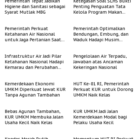
Pemerintah Tepat Jadikan
Ketegasan Soal SLHS Bukti
Higiene dan Sanitasi sebagai
Penting Penguatan Tata
Syarat Mutlak MBG
Kelola Program Makan
Bergizi Gratis
Pemerintah Perkuat
Pemerintah Optimalkan
Ketahanan Air Nasional
Bendungan, Embung, dan
untuk Jaga Pertanian Saat
Waduk Hadapi Musim
Kemarau
Kemarau
Infrastruktur Air Jadi Pilar
Pengelolaan Air Terpadu,
Ketahanan Nasional Hadapi
Jawaban atas Ancaman
Kemarau dan Perubahan
Kekeringan Nasional
Iklim
Kemerdekaan Ekonomi
HUT Ke-81 RI, Pemerintah
UMKM Diperkuat lewat KUR
Perkuat KUR untuk Dorong
Tanpa Agunan Tambahan
UMKM Naik Kelas
Bebas Agunan Tambahan,
KUR UMKM Jadi Jalan
KUR UMKM Membuka Jalan
Kemerdekaan Modal bagi
Usaha Kecil Naik Kelas
Pelaku Usaha Kecil