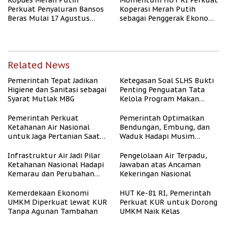
Kopdes Merah Putih
Momentum HUT RI Perkuat
Perkuat Penyaluran Bansos
Koperasi Merah Putih
Beras Mulai 17 Agustus
sebagai Penggerak Ekonomi
2026
Desa
Related News
Pemerintah Tepat Jadikan
Ketegasan Soal SLHS Bukti
Higiene dan Sanitasi sebagai
Penting Penguatan Tata
Syarat Mutlak MBG
Kelola Program Makan
Bergizi Gratis
Pemerintah Perkuat
Pemerintah Optimalkan
Ketahanan Air Nasional
Bendungan, Embung, dan
untuk Jaga Pertanian Saat
Waduk Hadapi Musim
Kemarau
Kemarau
Infrastruktur Air Jadi Pilar
Pengelolaan Air Terpadu,
Ketahanan Nasional Hadapi
Jawaban atas Ancaman
Kemarau dan Perubahan
Kekeringan Nasional
Iklim
Kemerdekaan Ekonomi
HUT Ke-81 RI, Pemerintah
UMKM Diperkuat lewat KUR
Perkuat KUR untuk Dorong
Tanpa Agunan Tambahan
UMKM Naik Kelas