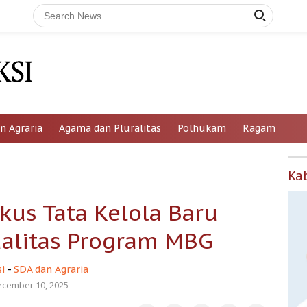
n Agraria
Agama dan Pluralitas
Polhukam
Ragam
Ka
kus Tata Kelola Baru
ualitas Program MBG
i
-
SDA dan Agraria
cember 10, 2025