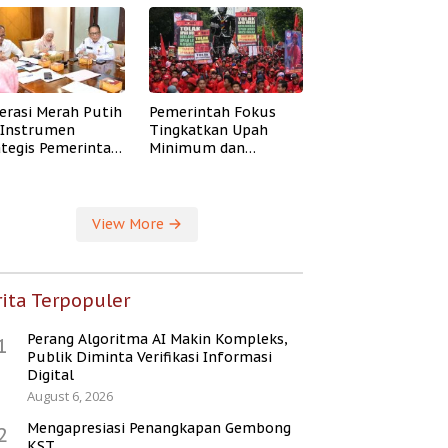
erasi Merah Putih
Pemerintah Fokus
i Instrumen
Tingkatkan Upah
ategis Pemerintah
Minimum dan
ingkatkan
Jaminan Sosial Buruh
ejahteraan Desa
View More
ita Terpopuler
Perang Algoritma AI Makin Kompleks,
1
Publik Diminta Verifikasi Informasi
Digital
August 6, 2026
Mengapresiasi Penangkapan Gembong
2
KST