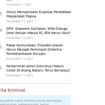
December 1, 2021
Otsus Memperbaiki Kualitas Pendidikan
3
Masyarakat Papua
December 11, 2021
DPR: Ghassem Gilchalan, WNA Diduga
4
Intel Keluar-Masuk RI, BIN Harus Usut!
December 11, 2021
Pakar Komunikasi: Presiden Jokowi
5
Harus Menjadi Pemimpin Orkestra
Pemberantasan Korupsi
December 11, 2021
Pemerintah Jamin Distribusi Vaksin
6
Covid-19 Jelang Nataru Terus Berlanjut
December 11, 2021
ita Kriminal
enyajikan kabar kriminal mulai dari berita
embunuhan, pemerkosaan, begal,