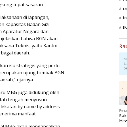
gsung tepat sasaran.
ra
laksanaan di lapangan,
In
n kapasitas Badan Gizi
I
n Aparatur Negara dan
menjelaskan bahwa BGN akan
ksana Teknis, yaitu Kantor
Ra
rbagai daerah.
M
t
n isu strategis yang perlu
b
 merupakan ujung tombak BGN
aerah,” ujarnya.
aru MBG juga didukung oleh
intah tengah menyusun
dekatan by name by address
Per
enerima manfaat.
Rak
Mew
igital MBG akan mengandalkan
Pend