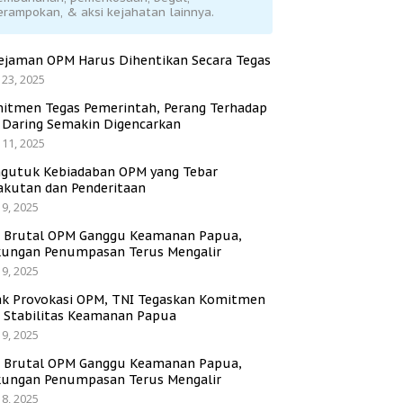
erampokan, & aksi kejahatan lainnya.
ejaman OPM Harus Dihentikan Secara Tegas
 23, 2025
itmen Tegas Pemerintah, Perang Terhadap
i Daring Semakin Digencarkan
 11, 2025
gutuk Kebiadaban OPM yang Tebar
akutan dan Penderitaan
 9, 2025
i Brutal OPM Ganggu Keamanan Papua,
ungan Penumpasan Terus Mengalir
 9, 2025
ak Provokasi OPM, TNI Tegaskan Komitmen
a Stabilitas Keamanan Papua
 9, 2025
i Brutal OPM Ganggu Keamanan Papua,
ungan Penumpasan Terus Mengalir
 8, 2025