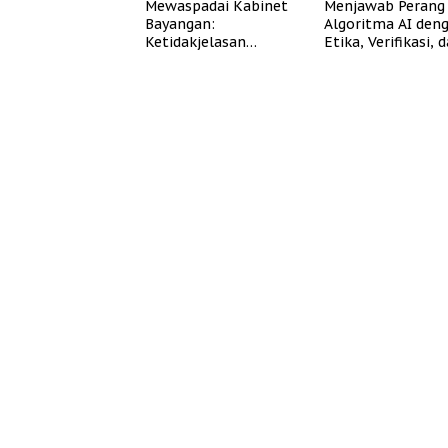
Mewaspadai Kabinet
Menjawab Perang
Bayangan:
Algoritma AI den
Ketidakjelasan
Etika, Verifikasi, 
Legitimasi Moral dan
Media Tepercaya
Representasi