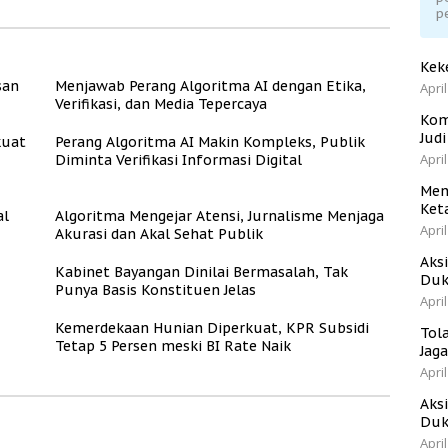
p
Kek
san
Menjawab Perang Algoritma AI dengan Etika,
April
Verifikasi, dan Media Tepercaya
Kom
Jud
kuat
Perang Algoritma AI Makin Kompleks, Publik
April
Diminta Verifikasi Informasi Digital
Men
Ket
al
Algoritma Mengejar Atensi, Jurnalisme Menjaga
April
Akurasi dan Akal Sehat Publik
Aks
Kabinet Bayangan Dinilai Bermasalah, Tak
Duk
Punya Basis Konstituen Jelas
April
Kemerdekaan Hunian Diperkuat, KPR Subsidi
Tol
Tetap 5 Persen meski BI Rate Naik
Jag
April
Aks
Duk
April