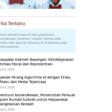
ita Terbaru
rita terbaru hari ini dari peristiwa,
ecelakaan, kriminal, hukum, berita unik,
olitik, dan liputan khusus di Indonesia dan
nternasional.
aspadai Kabinet Bayangan: Ketidakjelasan
itimasi Moral dan Representasi
st 6, 2026
jawab Perang Algoritma AI dengan Etika,
fikasi, dan Media Tepercaya
st 6, 2026
entum Kemerdekaan, Pemerintah Perkuat
gram Rumah Subsidi untuk Masyarakat
penghasilan Rendah
st 6, 2026