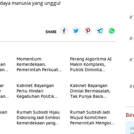
daya manusia yang unggul
#
SHARE
#
#
Momentum
Perang Algoritma AI
gan
Kemerdekaan,
Makin Kompleks,
dan
Pemerintah Perkuat
Publik Diminta
Program Rumah
Verifikasi Informasi
Subsidi untuk
Digital
#
ar
Kabinet Bayangan
Kabinet Bayangan
Masyarakat
e
Perlu Hindari
Dinilai Bermasalah,
Berpenghasilan
dan
Kegaduhan Politik
Tak Punya Basis
Rendah
yang Merugikan
Konstituen Jelas
Publik
ian
Rumah Subsidi Hijau
Rumah Subsidi Jadi
Ber
Didorong Jadi Simbol
Wujud Komitmen
Kemerdekaan yang
Pemerintah Mengisi
Rate
Layak dan Asri
Kemerdekaan dengan
M
p
Kesejahteraan