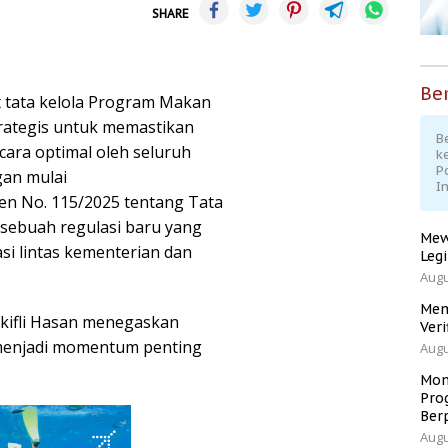
SHARE
Ber
 tata kelola Program Makan
trategis untuk memastikan
Be
cara optimal oleh seluruh
k
P
gan mulai
I
en No. 115/2025 tentang Tata
sebuah regulasi baru yang
Mew
i lintas kementerian dan
Leg
Augu
Men
kifli Hasan menegaskan
Veri
menjadi momentum penting
Augu
Mom
Pro
Ber
Augu