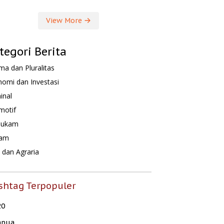
View More
tegori Berita
a dan Pluralitas
omi dan Investasi
inal
motif
hukam
am
dan Agraria
shtag Terpopuler
20
apua