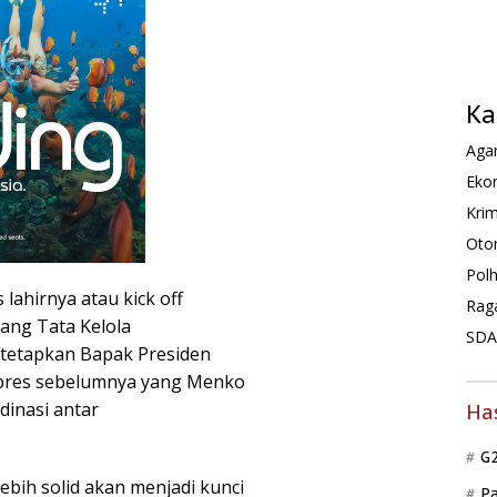
Ka
Agam
Ekon
Krim
Oto
Pol
lahirnya atau kick off
Rag
ang Tata Kelola
SDA 
tetapkan Bapak Presiden
pres sebelumnya yang Menko
dinasi antar
Ha
G
bih solid akan menjadi kunci
P