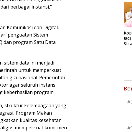
dari berbagai instansi,”
ian Komunikasi dan Digital,
Kop
dari penguatan Sistem
Jad
E) dan program Satu Data
Str
Men
Kes
 sistem data ini menjadi
emerintah untuk memperkuat
an gizi nasional. Pemerintah
ktor agar seluruh instansi
Ber
g keberhasilan program.
#
h, struktur kelembagaan yang
integrasi, Program Makan
gkatkan kualitas kesehatan
ekaligus memperkuat komitmen
#