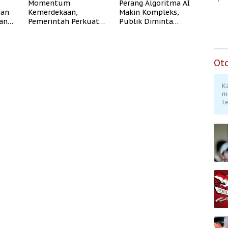
Momentum
Perang Algoritma AI
gan
Kemerdekaan,
Makin Kompleks,
dan
Pemerintah Perkuat
Publik Diminta
Program Rumah
Verifikasi Informasi
Subsidi untuk
Digital
Masyarakat
Berpenghasilan
Ot
Rendah
K
m
te