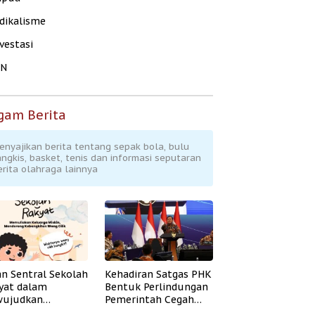
dikalisme
vestasi
KN
gam Berita
enyajikan berita tentang sepak bola, bulu
angkis, basket, tenis dan informasi seputaran
erita olahraga lainnya
an Sentral Sekolah
Kehadiran Satgas PHK
yat dalam
Bentuk Perlindungan
ujudkan
Pemerintah Cegah
idikan Inklusif
Badai PHK