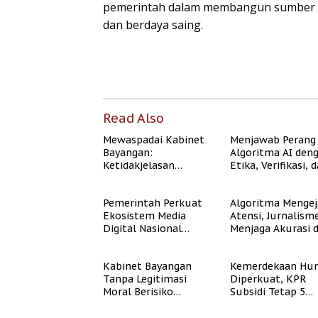
pemerintah dalam membangun sumber 
dan berdaya saing.
Read Also
Mewaspadai Kabinet
Menjawab Perang
Bayangan:
Algoritma AI den
Ketidakjelasan
Etika, Verifikasi, 
Legitimasi Moral dan
Media Tepercaya
Representasi
Pemerintah Perkuat
Algoritma Mengej
Ekosistem Media
Atensi, Jurnalism
Digital Nasional
Menjaga Akurasi 
Hadapi Perang
Akal Sehat Publik
Algoritma AI
Kabinet Bayangan
Kemerdekaan Hun
Tanpa Legitimasi
Diperkuat, KPR
Moral Berisiko
Subsidi Tetap 5
Mengaburkan
Persen meski BI 
Kepercayaan Publik
Naik