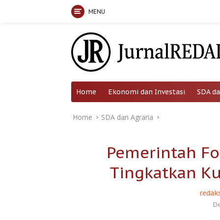
MENU
Skip
to
content
Home
Ekonomi dan Investasi
SDA da
Home
SDA dan Agraria
Pemerintah Fo
Tingkatkan K
redaks
De