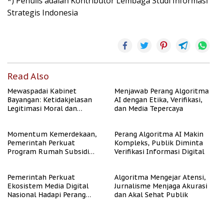
*) Penulis adalah Kontributor Lembaga Studi Informasi
Strategis Indonesia
Read Also
Mewaspadai Kabinet
Menjawab Perang Algoritma
Bayangan: Ketidakjelasan
AI dengan Etika, Verifikasi,
Legitimasi Moral dan
dan Media Tepercaya
Representasi
Momentum Kemerdekaan,
Perang Algoritma AI Makin
Pemerintah Perkuat
Kompleks, Publik Diminta
Program Rumah Subsidi
Verifikasi Informasi Digital
untuk Masyarakat
Berpenghasilan Rendah
Pemerintah Perkuat
Algoritma Mengejar Atensi,
Ekosistem Media Digital
Jurnalisme Menjaga Akurasi
Nasional Hadapi Perang
dan Akal Sehat Publik
Algoritma AI