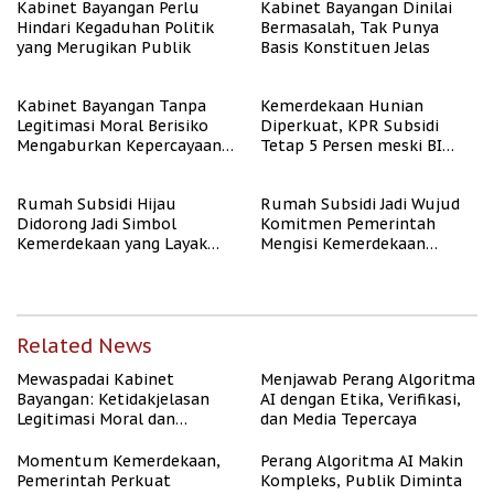
Kabinet Bayangan Perlu
Kabinet Bayangan Dinilai
Hindari Kegaduhan Politik
Bermasalah, Tak Punya
yang Merugikan Publik
Basis Konstituen Jelas
Kabinet Bayangan Tanpa
Kemerdekaan Hunian
Legitimasi Moral Berisiko
Diperkuat, KPR Subsidi
Mengaburkan Kepercayaan
Tetap 5 Persen meski BI
Publik
Rate Naik
Rumah Subsidi Hijau
Rumah Subsidi Jadi Wujud
Didorong Jadi Simbol
Komitmen Pemerintah
Kemerdekaan yang Layak
Mengisi Kemerdekaan
dan Asri
dengan Kesejahteraan
Related News
Mewaspadai Kabinet
Menjawab Perang Algoritma
Bayangan: Ketidakjelasan
AI dengan Etika, Verifikasi,
Legitimasi Moral dan
dan Media Tepercaya
Representasi
Momentum Kemerdekaan,
Perang Algoritma AI Makin
Pemerintah Perkuat
Kompleks, Publik Diminta