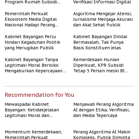
Program Rumah Subsidi
Verifikasi Informasi Digital
untuk Masyarakat
Berpenghasilan Rendah
Pemerintah Perkuat
Algoritma Mengejar Atensi,
Ekosistem Media Digital
Jurnalisme Menjaga Akurasi
Nasional Hadapi Perang
dan Akal Sehat Publik
Algoritma AI
Kabinet Bayangan Perlu
Kabinet Bayangan Dinilai
Hindari Kegaduhan Politik
Bermasalah, Tak Punya
yang Merugikan Publik
Basis Konstituen Jelas
Kabinet Bayangan Tanpa
Kemerdekaan Hunian
Legitimasi Moral Berisiko
Diperkuat, KPR Subsidi
Mengaburkan Kepercayaan
Tetap 5 Persen meski BI
Publik
Rate Naik
Recommendation for You
Mewaspadai Kabinet
Menjawab Perang Algoritma
Bayangan: Ketidakjelasan
AI dengan Etika, Verifikasi,
Legitimasi Moral dan
dan Media Tepercaya
Representasi
Momentum Kemerdekaan,
Perang Algoritma AI Makin
Pemerintah Perkuat
Kompleks, Publik Diminta