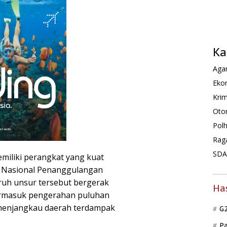
Ka
Agam
Ekon
Krim
Oto
Pol
Rag
SDA 
iliki perangkat yang kuat
dan Nasional Penanggulangan
ruh unsur tersebut bergerak
Ha
ermasuk pengerahan puluhan
 menjangkau daerah terdampak
G
P