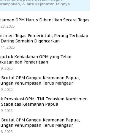
erampokan, & aksi kejahatan lainnya.
ejaman OPM Harus Dihentikan Secara Tegas
 23, 2025
itmen Tegas Pemerintah, Perang Terhadap
i Daring Semakin Digencarkan
 11, 2025
gutuk Kebiadaban OPM yang Tebar
akutan dan Penderitaan
 9, 2025
i Brutal OPM Ganggu Keamanan Papua,
ungan Penumpasan Terus Mengalir
 9, 2025
ak Provokasi OPM, TNI Tegaskan Komitmen
a Stabilitas Keamanan Papua
 9, 2025
i Brutal OPM Ganggu Keamanan Papua,
ungan Penumpasan Terus Mengalir
 8, 2025