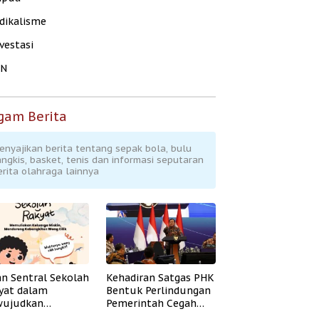
dikalisme
vestasi
KN
gam Berita
enyajikan berita tentang sepak bola, bulu
angkis, basket, tenis dan informasi seputaran
erita olahraga lainnya
an Sentral Sekolah
Kehadiran Satgas PHK
yat dalam
Bentuk Perlindungan
ujudkan
Pemerintah Cegah
idikan Inklusif
Badai PHK