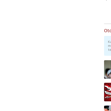
Program Rumah
Verifikasi Informasi
Subsidi untuk
Digital
Masyarakat
Berpenghasilan
Rendah
Ot
K
m
te