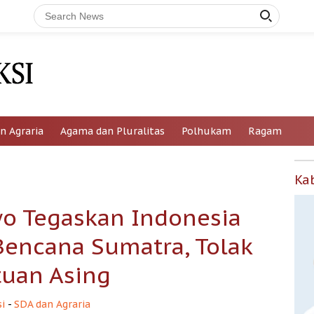
n Agraria
Agama dan Pluralitas
Polhukam
Ragam
Ka
wo Tegaskan Indonesia
encana Sumatra, Tolak
uan Asing
i
-
SDA dan Agraria