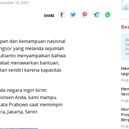
cember 16, 2025
SHARE
Ber
Be
apan dan kemampuan nasional
k
ongsor yang melanda sejumlah
P
I
 Subianto menyampaikan bahwa
abat menawarkan bantuan,
Mew
an sendiri karena kapasitas
Leg
Augu
Men
la negara ingin kirim
Veri
 konsen Anda, kami mampu.
Augu
 kata Prabowo saat memimpin
Mom
ra, Jakarta, Senin
Pro
Ber
Augu