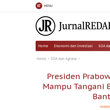
MENU
Skip
to
content
Home
Ekonomi dan Investasi
SDA da
Home
SDA dan Agraria
Presiden Prabo
Mampu Tangani B
Bant
redaks