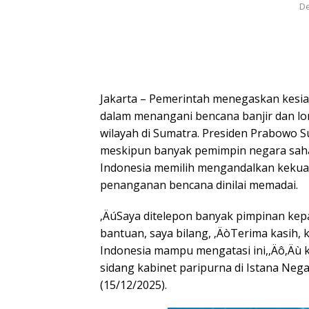
De
Jakarta – Pemerintah menegaskan kesi
dalam menangani bencana banjir dan l
wilayah di Sumatra. Presiden Prabowo
meskipun banyak pemimpin negara sah
Indonesia memilih mengandalkan kekuat
penanganan bencana dinilai memadai.
‚ÄúSaya ditelepon banyak pimpinan kepa
bantuan, saya bilang, ‚ÄòTerima kasih,
Indonesia mampu mengatasi ini,‚Äô‚Äù
sidang kabinet paripurna di Istana Nega
(15/12/2025).