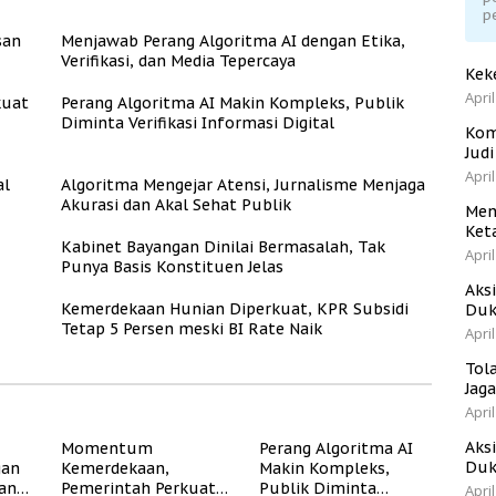
p
san
Menjawab Perang Algoritma AI dengan Etika,
Verifikasi, dan Media Tepercaya
Kek
April
kuat
Perang Algoritma AI Makin Kompleks, Publik
Diminta Verifikasi Informasi Digital
Kom
Jud
April
al
Algoritma Mengejar Atensi, Jurnalisme Menjaga
Akurasi dan Akal Sehat Publik
Men
Ket
Kabinet Bayangan Dinilai Bermasalah, Tak
April
Punya Basis Konstituen Jelas
Aks
Kemerdekaan Hunian Diperkuat, KPR Subsidi
Duk
Tetap 5 Persen meski BI Rate Naik
April
Tol
Jag
April
Aks
Momentum
Perang Algoritma AI
Duk
gan
Kemerdekaan,
Makin Kompleks,
dan
Pemerintah Perkuat
Publik Diminta
April