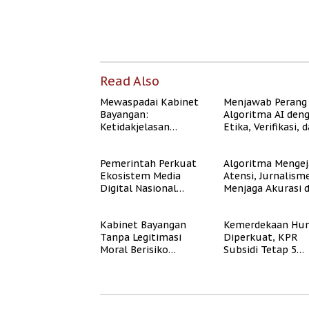
Read Also
Mewaspadai Kabinet
Menjawab Perang
Bayangan:
Algoritma AI den
Ketidakjelasan
Etika, Verifikasi, 
Legitimasi Moral dan
Media Tepercaya
Representasi
Pemerintah Perkuat
Algoritma Mengej
Ekosistem Media
Atensi, Jurnalism
Digital Nasional
Menjaga Akurasi 
Hadapi Perang
Akal Sehat Publik
Algoritma AI
Kabinet Bayangan
Kemerdekaan Hun
Tanpa Legitimasi
Diperkuat, KPR
Moral Berisiko
Subsidi Tetap 5
Mengaburkan
Persen meski BI 
Kepercayaan Publik
Naik