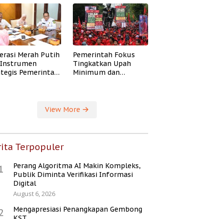
erasi Merah Putih
Pemerintah Fokus
i Instrumen
Tingkatkan Upah
ategis Pemerintah
Minimum dan
ingkatkan
Jaminan Sosial Buruh
ejahteraan Desa
View More
ita Terpopuler
Perang Algoritma AI Makin Kompleks,
1
Publik Diminta Verifikasi Informasi
Digital
August 6, 2026
Mengapresiasi Penangkapan Gembong
2
KST