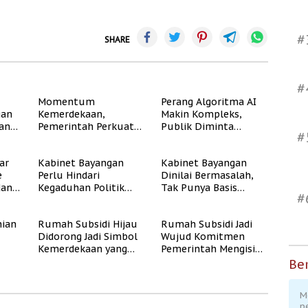
#
SHARE
#
Momentum
Perang Algoritma AI
gan
Kemerdekaan,
Makin Kompleks,
dan
Pemerintah Perkuat
Publik Diminta
#
Program Rumah
Verifikasi Informasi
Subsidi untuk
Digital
ar
Kabinet Bayangan
Kabinet Bayangan
Masyarakat
e
Perlu Hindari
Dinilai Bermasalah,
Berpenghasilan
dan
Kegaduhan Politik
Tak Punya Basis
Rendah
#
yang Merugikan
Konstituen Jelas
Publik
ian
Rumah Subsidi Hijau
Rumah Subsidi Jadi
Didorong Jadi Simbol
Wujud Komitmen
Kemerdekaan yang
Pemerintah Mengisi
Rate
Layak dan Asri
Kemerdekaan dengan
Ber
Kesejahteraan
M
p