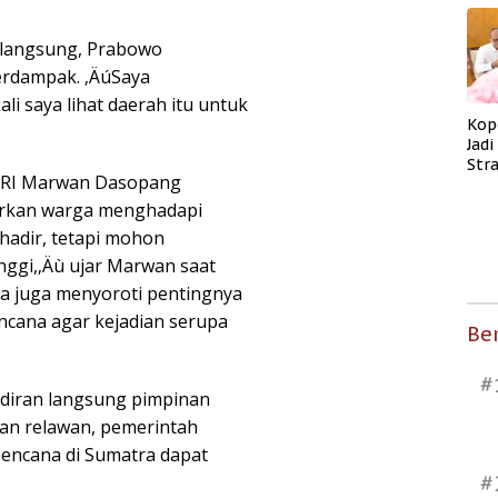
langsung, Prabowo
erdampak. ‚ÄúSaya
i saya lihat daerah itu untuk
Kop
Jad
Str
DPR RI Marwan Dasopang
Men
Kes
arkan warga menghadapi
 hadir, tetapi mohon
nggi,‚Äù ujar Marwan saat
Ia juga menyoroti pentingnya
encana agar kejadian serupa
Ber
#
adiran langsung pimpinan
an relawan, pemerintah
encana di Sumatra dapat
#
.