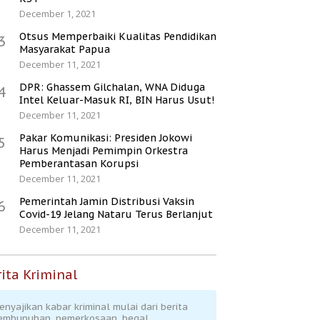
December 1, 2021
Otsus Memperbaiki Kualitas Pendidikan
3
Masyarakat Papua
December 11, 2021
DPR: Ghassem Gilchalan, WNA Diduga
4
Intel Keluar-Masuk RI, BIN Harus Usut!
December 11, 2021
Pakar Komunikasi: Presiden Jokowi
5
Harus Menjadi Pemimpin Orkestra
Pemberantasan Korupsi
December 11, 2021
Pemerintah Jamin Distribusi Vaksin
6
Covid-19 Jelang Nataru Terus Berlanjut
December 11, 2021
ita Kriminal
enyajikan kabar kriminal mulai dari berita
embunuhan, pemerkosaan, begal,