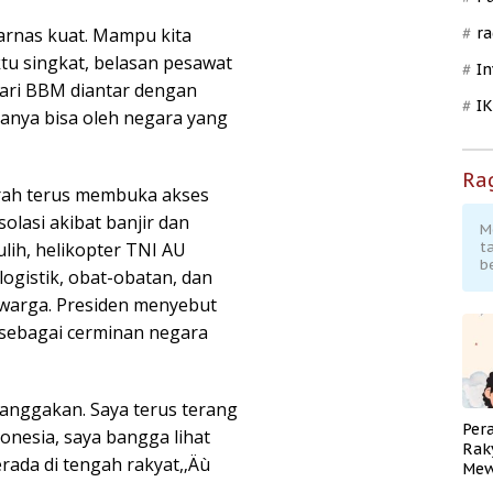
sarnas kuat. Mampu kita
ra
tu singkat, belasan pesawat
In
hari BBM diantar dengan
I
hanya bisa oleh negara yang
Ra
erah terus membuka akses
olasi akibat banjir dan
M
lih, helikopter TNI AU
t
b
ogistik, obat-obatan, dan
warga. Presiden menyebut
 sebagai cerminan negara
 banggakan. Saya terus terang
Per
donesia, saya bangga lihat
Rak
erada di tengah rakyat,‚Äù
Mew
Pend