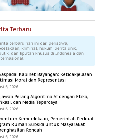
ita Terbaru
rita terbaru hari ini dari peristiwa,
ecelakaan, kriminal, hukum, berita unik,
olitik, dan liputan khusus di Indonesia dan
nternasional.
aspadai Kabinet Bayangan: Ketidakjelasan
itimasi Moral dan Representasi
st 6, 2026
jawab Perang Algoritma AI dengan Etika,
fikasi, dan Media Tepercaya
st 6, 2026
entum Kemerdekaan, Pemerintah Perkuat
gram Rumah Subsidi untuk Masyarakat
penghasilan Rendah
st 6, 2026