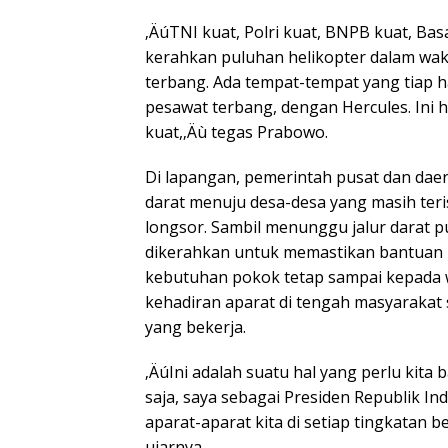
‚ÄúTNI kuat, Polri kuat, BNPB kuat, Ba
kerahkan puluhan helikopter dalam wak
terbang. Ada tempat-tempat yang tiap 
pesawat terbang, dengan Hercules. Ini 
kuat,‚Äù tegas Prabowo.
Di lapangan, pemerintah pusat dan da
darat menuju desa-desa yang masih teris
longsor. Sambil menunggu jalur darat pu
dikerahkan untuk memastikan bantuan l
kebutuhan pokok tetap sampai kepada 
kehadiran aparat di tengah masyarakat
yang bekerja.
‚ÄúIni adalah suatu hal yang perlu kita
saja, saya sebagai Presiden Republik In
aparat-aparat kita di setiap tingkatan b
ujarnya.