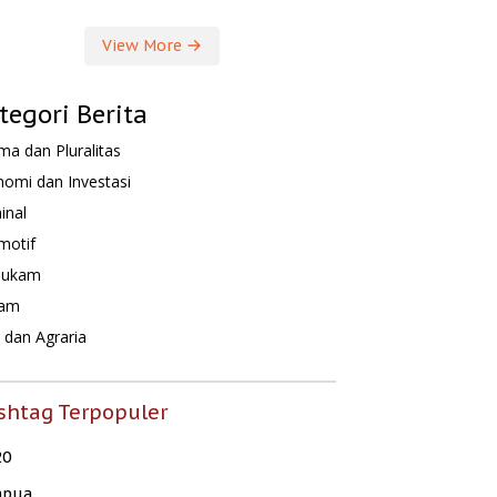
View More
tegori Berita
a dan Pluralitas
omi dan Investasi
inal
motif
hukam
am
dan Agraria
shtag Terpopuler
20
apua