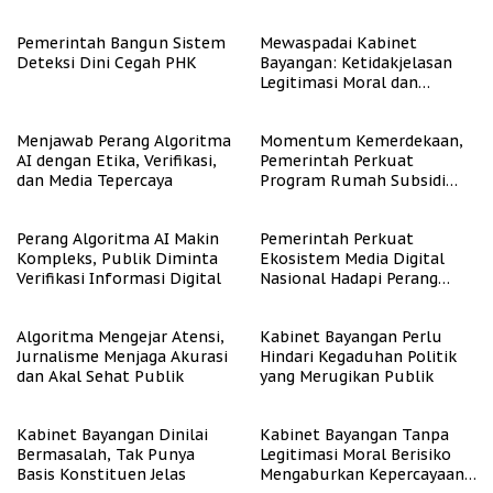
Tenaga Kerja
Pemerintah Bangun Sistem
Mewaspadai Kabinet
Deteksi Dini Cegah PHK
Bayangan: Ketidakjelasan
Legitimasi Moral dan
Representasi
Menjawab Perang Algoritma
Momentum Kemerdekaan,
AI dengan Etika, Verifikasi,
Pemerintah Perkuat
dan Media Tepercaya
Program Rumah Subsidi
untuk Masyarakat
Berpenghasilan Rendah
Perang Algoritma AI Makin
Pemerintah Perkuat
Kompleks, Publik Diminta
Ekosistem Media Digital
Verifikasi Informasi Digital
Nasional Hadapi Perang
Algoritma AI
Algoritma Mengejar Atensi,
Kabinet Bayangan Perlu
Jurnalisme Menjaga Akurasi
Hindari Kegaduhan Politik
dan Akal Sehat Publik
yang Merugikan Publik
Kabinet Bayangan Dinilai
Kabinet Bayangan Tanpa
Bermasalah, Tak Punya
Legitimasi Moral Berisiko
Basis Konstituen Jelas
Mengaburkan Kepercayaan