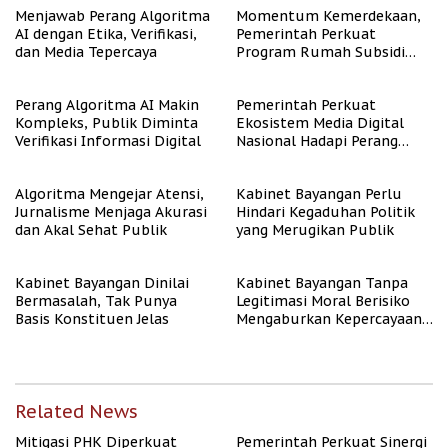
Menjawab Perang Algoritma
Momentum Kemerdekaan,
AI dengan Etika, Verifikasi,
Pemerintah Perkuat
dan Media Tepercaya
Program Rumah Subsidi
untuk Masyarakat
Berpenghasilan Rendah
Perang Algoritma AI Makin
Pemerintah Perkuat
Kompleks, Publik Diminta
Ekosistem Media Digital
Verifikasi Informasi Digital
Nasional Hadapi Perang
Algoritma AI
Algoritma Mengejar Atensi,
Kabinet Bayangan Perlu
Jurnalisme Menjaga Akurasi
Hindari Kegaduhan Politik
dan Akal Sehat Publik
yang Merugikan Publik
Kabinet Bayangan Dinilai
Kabinet Bayangan Tanpa
Bermasalah, Tak Punya
Legitimasi Moral Berisiko
Basis Konstituen Jelas
Mengaburkan Kepercayaan
Publik
Related News
Mitigasi PHK Diperkuat
Pemerintah Perkuat Sinergi