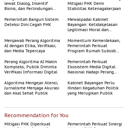
lewat Dialog, Insentif
Mitigasi PHK Demi
Bisnis, dan Perlindungan
Stabilitas Ketenagakerjaan
Tenaga Kerja
Pemerintah Bangun Sistem
Mewaspadai Kabinet
Deteksi Dini Cegah PHK
Bayangan: Ketidakjelasan
Legitimasi Moral dan
Representasi
Menjawab Perang Algoritma
Momentum Kemerdekaan,
AI dengan Etika, Verifikasi,
Pemerintah Perkuat
dan Media Tepercaya
Program Rumah Subsidi
untuk Masyarakat
Berpenghasilan Rendah
Perang Algoritma AI Makin
Pemerintah Perkuat
Kompleks, Publik Diminta
Ekosistem Media Digital
Verifikasi Informasi Digital
Nasional Hadapi Perang
Algoritma AI
Algoritma Mengejar Atensi,
Kabinet Bayangan Perlu
Jurnalisme Menjaga Akurasi
Hindari Kegaduhan Politik
dan Akal Sehat Publik
yang Merugikan Publik
Recommendation for You
Mitigasi PHK Diperkuat
Pemerintah Perkuat Sinergi