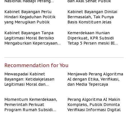
Nasional Hadapi Perang
dan Akal Sehat Publik
Algoritma AI
Kabinet Bayangan Perlu
Kabinet Bayangan Dinilai
Hindari Kegaduhan Politik
Bermasalah, Tak Punya
yang Merugikan Publik
Basis Konstituen Jelas
Kabinet Bayangan Tanpa
Kemerdekaan Hunian
Legitimasi Moral Berisiko
Diperkuat, KPR Subsidi
Mengaburkan Kepercayaan
Tetap 5 Persen meski BI
Publik
Rate Naik
Recommendation for You
Mewaspadai Kabinet
Menjawab Perang Algoritma
Bayangan: Ketidakjelasan
AI dengan Etika, Verifikasi,
Legitimasi Moral dan
dan Media Tepercaya
Representasi
Momentum Kemerdekaan,
Perang Algoritma AI Makin
Pemerintah Perkuat
Kompleks, Publik Diminta
Program Rumah Subsidi
Verifikasi Informasi Digital
untuk Masyarakat
Berpenghasilan Rendah