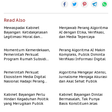
Read Also
Mewaspadai Kabinet
Menjawab Perang Algoritma
Bayangan: Ketidakjelasan
AI dengan Etika, Verifikasi,
Legitimasi Moral dan
dan Media Tepercaya
Representasi
Momentum Kemerdekaan,
Perang Algoritma AI Makin
Pemerintah Perkuat
Kompleks, Publik Diminta
Program Rumah Subsidi
Verifikasi Informasi Digital
untuk Masyarakat
Berpenghasilan Rendah
Pemerintah Perkuat
Algoritma Mengejar Atensi,
Ekosistem Media Digital
Jurnalisme Menjaga Akurasi
Nasional Hadapi Perang
dan Akal Sehat Publik
Algoritma AI
Kabinet Bayangan Perlu
Kabinet Bayangan Dinilai
Hindari Kegaduhan Politik
Bermasalah, Tak Punya
yang Merugikan Publik
Basis Konstituen Jelas