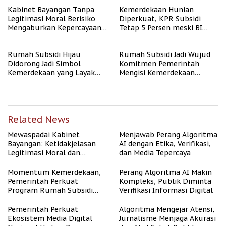
Kabinet Bayangan Tanpa
Kemerdekaan Hunian
Legitimasi Moral Berisiko
Diperkuat, KPR Subsidi
Mengaburkan Kepercayaan
Tetap 5 Persen meski BI
Publik
Rate Naik
Rumah Subsidi Hijau
Rumah Subsidi Jadi Wujud
Didorong Jadi Simbol
Komitmen Pemerintah
Kemerdekaan yang Layak
Mengisi Kemerdekaan
dan Asri
dengan Kesejahteraan
Related News
Mewaspadai Kabinet
Menjawab Perang Algoritma
Bayangan: Ketidakjelasan
AI dengan Etika, Verifikasi,
Legitimasi Moral dan
dan Media Tepercaya
Representasi
Momentum Kemerdekaan,
Perang Algoritma AI Makin
Pemerintah Perkuat
Kompleks, Publik Diminta
Program Rumah Subsidi
Verifikasi Informasi Digital
untuk Masyarakat
Berpenghasilan Rendah
Pemerintah Perkuat
Algoritma Mengejar Atensi,
Ekosistem Media Digital
Jurnalisme Menjaga Akurasi