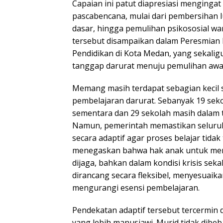
Capaian ini patut diapresiasi menging
pascabencana, mulai dari pembersihan l
dasar, hingga pemulihan psikososial wa
tersebut disampaikan dalam Peresmian B
Pendidikan di Kota Medan, yang sekaligu
tanggap darurat menuju pemulihan awal
Memang masih terdapat sebagian kecil 
pembelajaran darurat. Sebanyak 19 se
sementara dan 29 sekolah masih dalam 
Namun, pemerintah memastikan seluruh
secara adaptif agar proses belajar tidak 
menegaskan bahwa hak anak untuk mem
dijaga, bahkan dalam kondisi krisis seka
dirancang secara fleksibel, menyesuaik
mengurangi esensi pembelajaran.
Pendekatan adaptif tersebut tercermin 
yang lebih manusiawi. Murid tidak dibe