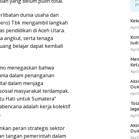
lah yang belum pulih total.
p
rlibatan dunia usaha dan
Kek
sero) Tbk mengambil langkah
April
as pendidikan di Aceh Utara.
Kom
 angkut, serta tenaga
Jud
ang belajar dapat kembali
April
Men
Ket
tomo menegaskan bahwa
April
 utama dalam penanganan
Aks
ital dalam menjaga
Duk
 sosial masyarakat terdampak.
April
tu Hati untuk Sumatera”
Tol
encana adalah kerja kolektif
Jag
.
April
Aks
kan peran strategis sektor
Duk
gan tangan pemerintah dalam
April