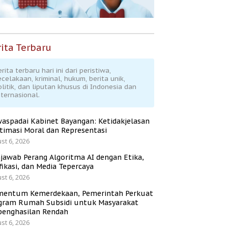
ita Terbaru
rita terbaru hari ini dari peristiwa,
ecelakaan, kriminal, hukum, berita unik,
olitik, dan liputan khusus di Indonesia dan
nternasional.
aspadai Kabinet Bayangan: Ketidakjelasan
itimasi Moral dan Representasi
st 6, 2026
jawab Perang Algoritma AI dengan Etika,
fikasi, dan Media Tepercaya
st 6, 2026
entum Kemerdekaan, Pemerintah Perkuat
gram Rumah Subsidi untuk Masyarakat
penghasilan Rendah
st 6, 2026