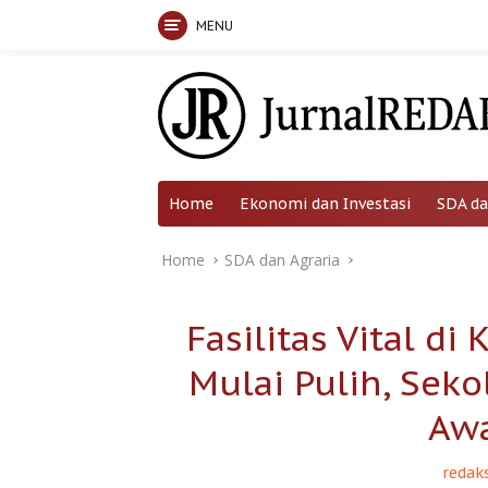
MENU
Skip
to
content
Home
Ekonomi dan Investasi
SDA da
Home
SDA dan Agraria
Fasilitas Vital d
Mulai Pulih, Sek
Awa
redaks