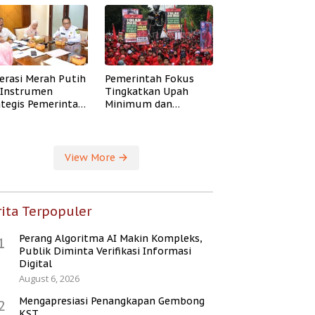
erasi Merah Putih
Pemerintah Fokus
i Instrumen
Tingkatkan Upah
ategis Pemerintah
Minimum dan
ingkatkan
Jaminan Sosial Buruh
ejahteraan Desa
View More
ita Terpopuler
Perang Algoritma AI Makin Kompleks,
1
Publik Diminta Verifikasi Informasi
Digital
August 6, 2026
Mengapresiasi Penangkapan Gembong
2
KST