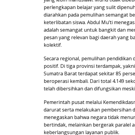
perlengkapan belajar yang sulit dipenu
diarahkan pada pemulihan semangat bel
keterlibatan siswa. Abdul Mu’ti menega
adalah semangat untuk bangkit dan me
pesan yang relevan bagi daerah yang b
kolektif.
Secara regional, pemulihan pendidikan
positif. Di tiga provinsi terdampak, yak
Sumatra Barat terdapat sekitar 85 pers
beroperasi kembali. Dari total 4.149 se
telah dibersihkan dan difungsikan mesk
Pemerintah pusat melalui Kemendikdas
darurat serta melakukan pembersihan di
menegaskan bahwa negara tidak menung
bertindak, melainkan bergerak paralel a
keberlangsungan layanan publik.