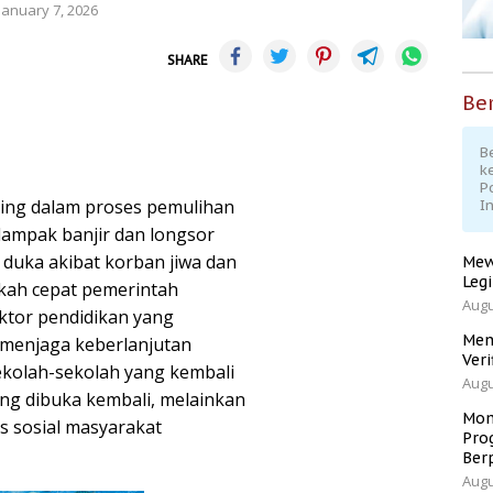
January 7, 2026
SHARE
Ber
Be
k
P
ting dalam proses pemulihan
I
dampak banjir dan longsor
duka akibat korban jiwa dan
Mew
Leg
gkah cepat pemerintah
Augu
ektor pendidikan yang
Men
menjaga keberlanjutan
Veri
kolah-sekolah yang kembali
Augu
ng dibuka kembali, melainkan
Mom
s sosial masyarakat
Pro
Ber
Augu