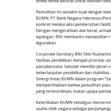
tenda-tenda darurat untuk sekolah-seko
Pemulihan ini semakin kuat dengan kete
BUMN. PT Bank Negara Indonesia (Per
konkret melalui aksi pembersihan fasilit
Dengan mengerahkan alat berat, armada
lapangan, BNI membantu memastikan ru
digunakan.
Corporate Secretary BNI Okki Rushar
fasilitas pendidikan menjadi prioritas
pascabencana. Sekolah memiliki peran v
keberlanjutan pendidikan dan stabilitas
Sinergi lintas BUMN dalam program “Sa
memperlihatkan bahwa pemulihan pascab
yang terkoordinasi, bukan upaya parsial
Keterlibatan BUMN sekaligus mencermin
usaha milik negara sebagai perpanjan