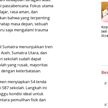
hi pascabencana. Fokus utama
ajar, rasa aman, dan
skan bahwa yang terpenting
natap masa depan, sebuah
Kop
aru saja mengalami trauma
Jad
Str
Men
Kes
 di Sumatra menunjukkan tren
ni Aceh, Sumatra Utara, dan
en sekolah sudah dapat
kolah yang rusak, mayoritas
i dengan keterbatasan.
Ber
men menyiapkan 54 tenda
#
 587 sekolah. Langkah ini
gu kondisi ideal untuk
ntara pemulihan fisik dan
#