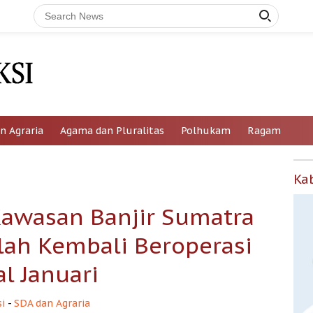
n Agraria
Agama dan Pluralitas
Polhukam
Ragam
Ka
i Kawasan Banjir Sumatra
olah Kembali Beroperasi
l Januari
i
-
SDA dan Agraria