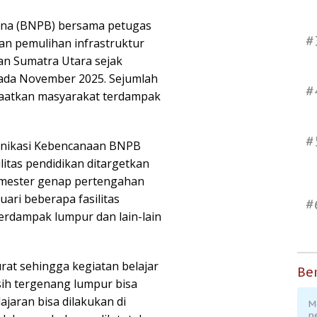
na (BNPB) bersama petugas
#
an pemulihan infrastruktur
an Sumatra Utara sejak
pada November 2025. Sejumlah
#
anfaatkan masyarakat terdampak
#
munikasi Kebencanaan BNPB
tas pendidikan ditargetkan
semester genap pertengahan
ari beberapa fasilitas
#
rdampak lumpur dan lain-lain
rat sehingga kegiatan belajar
Ber
ih tergenang lumpur bisa
jaran bisa dilakukan di
M
p