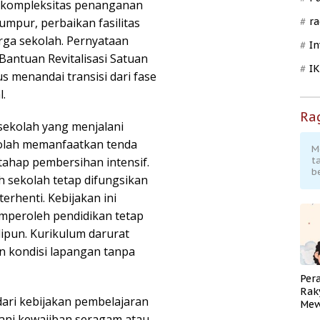
at kompleksitas penanganan
umpur, perbaikan fasilitas
ra
rga sekolah. Pernyataan
In
antuan Revitalisasi Satuan
I
s menandai transisi dari fase
.
Ra
sekolah yang menjalani
kolah memanfaatkan tenda
M
tahap pembersihan intensif.
t
b
 sekolah tetap difungsikan
terhenti. Kebijakan ini
peroleh pendidikan tetap
lipun. Kurikulum darurat
an kondisi lapangan tanpa
Per
Rak
dari kebijakan pembelajaran
Mew
Pend
bani kewajiban seragam atau