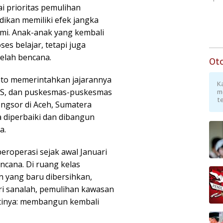
ai prioritas pemulihan
kan memiliki efek jangka
omi. Anak-anak yang kembali
es belajar, tetapi juga
elah bencana.
Ot
to memerintahkan jajarannya
K
RS, dan puskesmas-puskesmas
m
te
ongsor di Aceh, Sumatera
 diperbaiki dan dibangun
a.
roperasi sejak awal Januari
encana. Di ruang kelas
n yang baru dibersihkan,
ri sanalah, pemulihan kawasan
tinya: membangun kembali