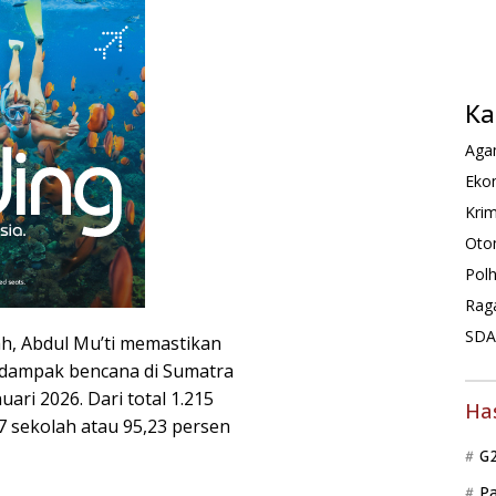
Ka
Agam
Ekon
Krim
Oto
Pol
Rag
SDA 
h, Abdul Mu’ti memastikan
erdampak bencana di Sumatra
uari 2026. Dari total 1.215
Ha
7 sekolah atau 95,23 persen
G
P