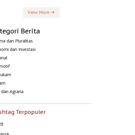
View More
tegori Berita
a dan Pluralitas
omi dan Investasi
inal
motif
hukam
am
dan Agraria
shtag Terpopuler
20
apua