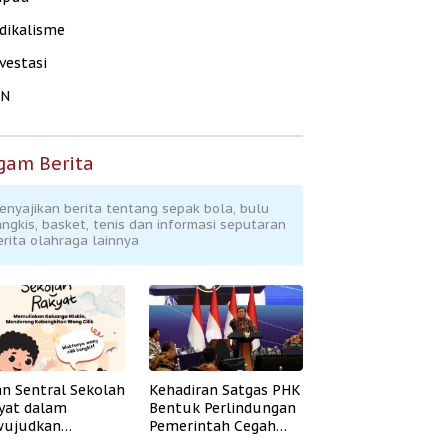
dikalisme
vestasi
KN
gam Berita
enyajikan berita tentang sepak bola, bulu
angkis, basket, tenis dan informasi seputaran
erita olahraga lainnya
an Sentral Sekolah
Kehadiran Satgas PHK
yat dalam
Bentuk Perlindungan
ujudkan
Pemerintah Cegah
idikan Inklusif
Badai PHK