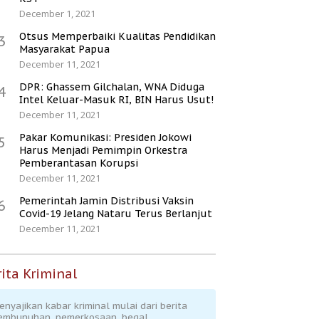
December 1, 2021
Otsus Memperbaiki Kualitas Pendidikan
3
Masyarakat Papua
December 11, 2021
DPR: Ghassem Gilchalan, WNA Diduga
4
Intel Keluar-Masuk RI, BIN Harus Usut!
December 11, 2021
Pakar Komunikasi: Presiden Jokowi
5
Harus Menjadi Pemimpin Orkestra
Pemberantasan Korupsi
December 11, 2021
Pemerintah Jamin Distribusi Vaksin
6
Covid-19 Jelang Nataru Terus Berlanjut
December 11, 2021
ita Kriminal
enyajikan kabar kriminal mulai dari berita
embunuhan, pemerkosaan, begal,