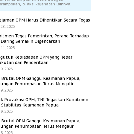
erampokan, & aksi kejahatan lainnya.
ejaman OPM Harus Dihentikan Secara Tegas
 23, 2025
itmen Tegas Pemerintah, Perang Terhadap
i Daring Semakin Digencarkan
 11, 2025
gutuk Kebiadaban OPM yang Tebar
akutan dan Penderitaan
 9, 2025
i Brutal OPM Ganggu Keamanan Papua,
ungan Penumpasan Terus Mengalir
 9, 2025
ak Provokasi OPM, TNI Tegaskan Komitmen
a Stabilitas Keamanan Papua
 9, 2025
i Brutal OPM Ganggu Keamanan Papua,
ungan Penumpasan Terus Mengalir
 8, 2025