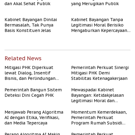
dan Akal Sehat Publik
yang Merugikan Publik
Kabinet Bayangan Dinilai
Kabinet Bayangan Tanpa
Bermasalah, Tak Punya
Legitimasi Moral Berisiko
Basis Konstituen Jelas
Mengaburkan Kepercayaan
Publik
Related News
Mitigasi PHK Diperkuat
Pemerintah Perkuat Sinergi
lewat Dialog, Insentif
Mitigasi PHK Demi
Bisnis, dan Perlindungan
Stabilitas Ketenagakerjaan
Tenaga Kerja
Pemerintah Bangun Sistem
Mewaspadai Kabinet
Deteksi Dini Cegah PHK
Bayangan: Ketidakjelasan
Legitimasi Moral dan
Representasi
Menjawab Perang Algoritma
Momentum Kemerdekaan,
AI dengan Etika, Verifikasi,
Pemerintah Perkuat
dan Media Tepercaya
Program Rumah Subsidi
untuk Masyarakat
Berpenghasilan Rendah
Perang Algoritma AI Makin
Pemerintah Perkuat