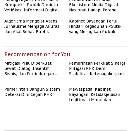
Kompleks, Publik Diminta
Ekosistem Media Digital
Verifikasi Informasi Digital
Nasional Hadapi Perang
Algoritma AI
Algoritma Mengejar Atensi,
Kabinet Bayangan Perlu
Jurnalisme Menjaga Akurasi
Hindari Kegaduhan Politik
dan Akal Sehat Publik
yang Merugikan Publik
Recommendation for You
Mitigasi PHK Diperkuat
Pemerintah Perkuat Sinergi
lewat Dialog, Insentif
Mitigasi PHK Demi
Bisnis, dan Perlindungan
Stabilitas Ketenagakerjaan
Tenaga Kerja
Pemerintah Bangun Sistem
Mewaspadai Kabinet
Deteksi Dini Cegah PHK
Bayangan: Ketidakjelasan
Legitimasi Moral dan
Representasi