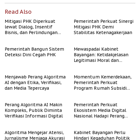
Read Also
Mitigasi PHK Diperkuat
Pemerintah Perkuat Sinergi
lewat Dialog, Insentif
Mitigasi PHK Demi
Bisnis, dan Perlindungan
Stabilitas Ketenagakerjaan
Tenaga Kerja
Pemerintah Bangun Sistem
Mewaspadai Kabinet
Deteksi Dini Cegah PHK
Bayangan: Ketidakjelasan
Legitimasi Moral dan
Representasi
Menjawab Perang Algoritma
Momentum Kemerdekaan,
AI dengan Etika, Verifikasi,
Pemerintah Perkuat
dan Media Tepercaya
Program Rumah Subsidi
untuk Masyarakat
Berpenghasilan Rendah
Perang Algoritma AI Makin
Pemerintah Perkuat
Kompleks, Publik Diminta
Ekosistem Media Digital
Verifikasi Informasi Digital
Nasional Hadapi Perang
Algoritma AI
Algoritma Mengejar Atensi,
Kabinet Bayangan Perlu
Jurnalisme Menjaga Akurasi
Hindari Kegaduhan Politik