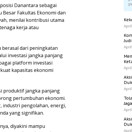
p
osisi Danantara sebagai
ru Besar Fakultas Ekonomi dan
yah, menilai kontribusi utama
Kek
April
tenaga kerja atau
Kom
Jud
April
u berasal dari peningkatan
alui investasi jangka panjang
Men
Ket
agai platform investasi
April
rkuat kapasitas ekonomi
Aks
Duk
April
i produktif jangka panjang
orong pertumbuhan ekonomi.
Tol
Jag
, industri pengolahan, energi,
April
nda yang signifikan.
Aks
Duk
nya, diyakini mampu
April