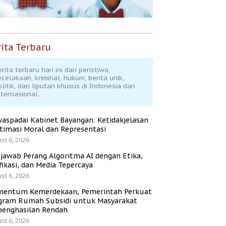
ita Terbaru
rita terbaru hari ini dari peristiwa,
ecelakaan, kriminal, hukum, berita unik,
olitik, dan liputan khusus di Indonesia dan
nternasional.
aspadai Kabinet Bayangan: Ketidakjelasan
itimasi Moral dan Representasi
st 6, 2026
jawab Perang Algoritma AI dengan Etika,
fikasi, dan Media Tepercaya
st 6, 2026
entum Kemerdekaan, Pemerintah Perkuat
gram Rumah Subsidi untuk Masyarakat
penghasilan Rendah
st 6, 2026