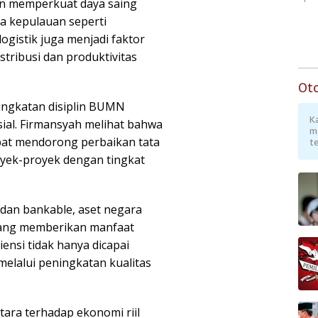
an memperkuat daya saing
a kepulauan seperti
logistik juga menjadi faktor
stribusi dan produktivitas
Ot
eningkatan disiplin BUMN
K
sial. Firmansyah melihat bahwa
m
pat mendorong perbaikan tata
te
yek-proyek dengan tingkat
 dan bankable, aset negara
yang memberikan manfaat
iensi tidak hanya dicapai
melalui peningkatan kualitas
ara terhadap ekonomi riil