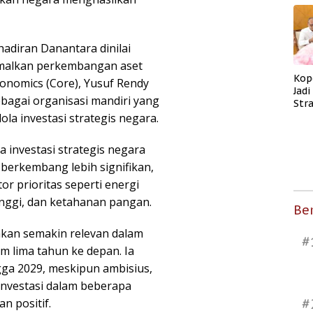
adiran Danantara dinilai
imalkan perkembangan aset
Kop
onomics (Core), Yusuf Rendy
Jad
ebagai organisasi mandiri yang
Str
Men
a investasi strategis negara.
Kes
investasi strategis negara
 berkembang lebih signifikan,
or prioritas seperti energi
inggi, dan ketahanan pangan.
Ber
akan semakin relevan dalam
#
lima tahun ke depan. Ia
ngga 2029, meskipun ambisius,
si investasi dalam beberapa
#
n positif.