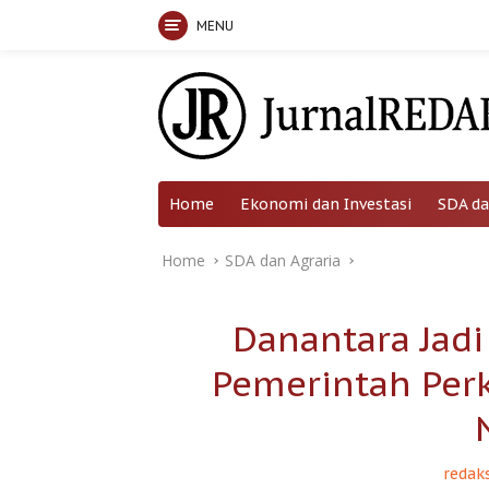
MENU
Skip
to
content
Home
Ekonomi dan Investasi
SDA da
Home
SDA dan Agraria
Danantara Jadi
Pemerintah Per
redaks