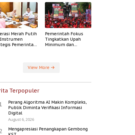
erasi Merah Putih
Pemerintah Fokus
i Instrumen
Tingkatkan Upah
ategis Pemerintah
Minimum dan
ingkatkan
Jaminan Sosial Buruh
ejahteraan Desa
View More
ita Terpopuler
Perang Algoritma AI Makin Kompleks,
1
Publik Diminta Verifikasi Informasi
Digital
August 6, 2026
Mengapresiasi Penangkapan Gembong
2
KST