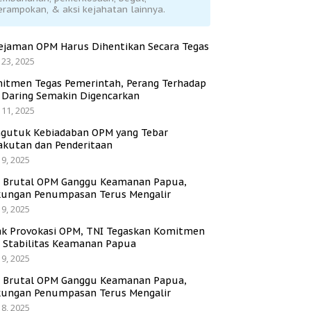
erampokan, & aksi kejahatan lainnya.
ejaman OPM Harus Dihentikan Secara Tegas
 23, 2025
itmen Tegas Pemerintah, Perang Terhadap
i Daring Semakin Digencarkan
 11, 2025
gutuk Kebiadaban OPM yang Tebar
akutan dan Penderitaan
 9, 2025
i Brutal OPM Ganggu Keamanan Papua,
ungan Penumpasan Terus Mengalir
 9, 2025
ak Provokasi OPM, TNI Tegaskan Komitmen
a Stabilitas Keamanan Papua
 9, 2025
i Brutal OPM Ganggu Keamanan Papua,
ungan Penumpasan Terus Mengalir
 8, 2025