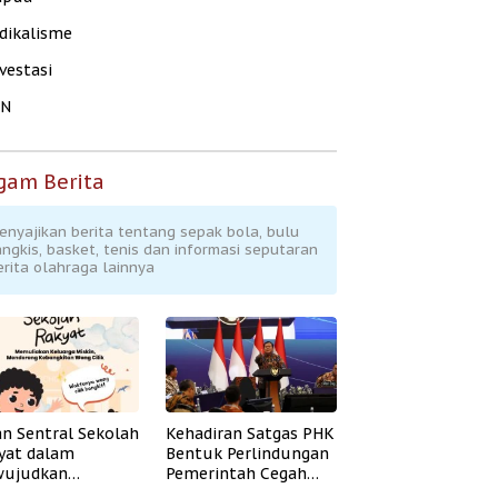
dikalisme
vestasi
KN
gam Berita
enyajikan berita tentang sepak bola, bulu
angkis, basket, tenis dan informasi seputaran
erita olahraga lainnya
an Sentral Sekolah
Kehadiran Satgas PHK
yat dalam
Bentuk Perlindungan
ujudkan
Pemerintah Cegah
idikan Inklusif
Badai PHK