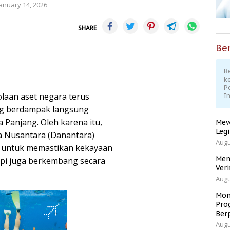
January 14, 2026
SHARE
Ber
Be
k
P
aan aset negara terus
I
ang berdampak langsung
Panjang. Oleh karena itu,
Mew
Leg
a Nusantara (Danantara)
Augu
is untuk memastikan kekayaan
Men
tapi juga berkembang secara
Veri
Augu
Mom
Pro
Ber
Augu