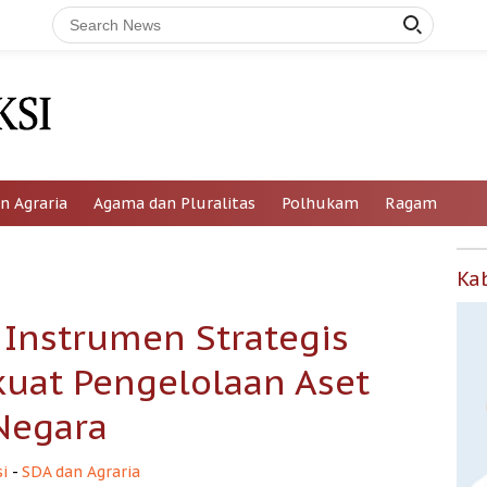
n Agraria
Agama dan Pluralitas
Polhukam
Ragam
Ka
 Instrumen Strategis
kuat Pengelolaan Aset
Negara
i
-
SDA dan Agraria