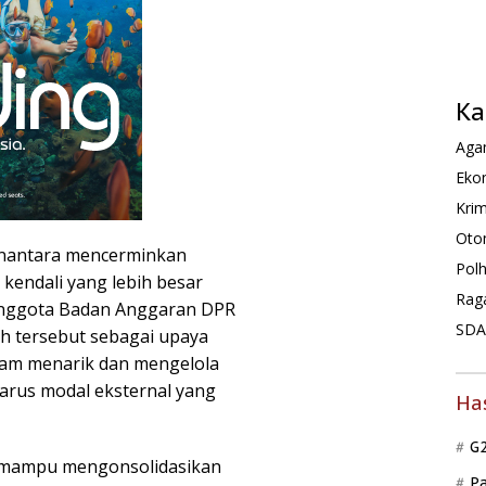
Ka
Agam
Ekon
Krim
Oto
nantara mencerminkan
Pol
endali yang lebih besar
Rag
 Anggota Badan Anggaran DPR
SDA 
 tersebut sebagai upaya
alam menarik dan mengelola
 arus modal eksternal yang
Ha
G
n mampu mengonsolidasikan
P