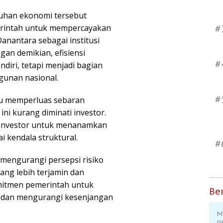
buhan ekonomi tersebut
erintah untuk mempercayakan
#
anantara sebagai institusi
gan demikian, efisiensi
#
ndiri, tetapi menjadi bagian
gunan nasional.
#
pu memperluas sebaran
ini kurang diminati investor.
n investor untuk menanamkan
i kendala struktural.
#
mengurangi persepsi risiko
yang lebih terjamin dan
omitmen pemerintah untuk
Ber
dan mengurangi kesenjangan
M
p