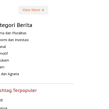
View More
tegori Berita
a dan Pluralitas
omi dan Investasi
inal
motif
hukam
am
dan Agraria
shtag Terpopuler
20
apua