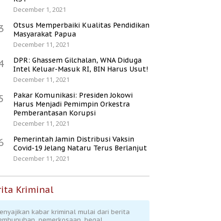
December 1, 2021
Otsus Memperbaiki Kualitas Pendidikan
3
Masyarakat Papua
December 11, 2021
DPR: Ghassem Gilchalan, WNA Diduga
4
Intel Keluar-Masuk RI, BIN Harus Usut!
December 11, 2021
Pakar Komunikasi: Presiden Jokowi
5
Harus Menjadi Pemimpin Orkestra
Pemberantasan Korupsi
December 11, 2021
Pemerintah Jamin Distribusi Vaksin
6
Covid-19 Jelang Nataru Terus Berlanjut
December 11, 2021
ita Kriminal
enyajikan kabar kriminal mulai dari berita
embunuhan, pemerkosaan, begal,