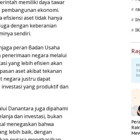
erintah memiliki daya tawar
ah pembangunan ekonomi.
ra
fisiensi aset tidak hanya
In
 juga dengan keberanian
I
inya sendiri.
njaga peran Badan Usaha
Ra
a penerimaan negara melalui
asi yang lebih efisien akan
M
pasan aset akibat tekanan
t
b
et negara justru dapat
investasi yang produktif dan
alui Danantara juga dipahami
lanja dan investasi, bukan
Per
ekal menegaskan bahwa
Rak
yang lebih baik, dengan
Mew
Pend
rkan negara menghasilkan