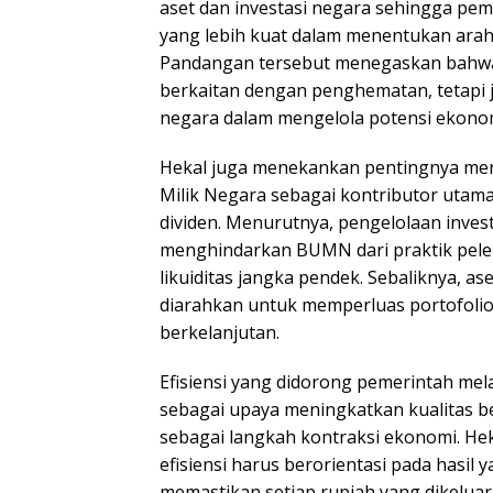
aset dan investasi negara sehingga pem
yang lebih kuat dalam menentukan ar
Pandangan tersebut menegaskan bahwa e
berkaitan dengan penghematan, tetapi
negara dalam mengelola potensi ekonom
Hekal juga menekankan pentingnya me
Milik Negara sebagai kontributor utam
dividen. Menurutnya, pengelolaan invest
menghindarkan BUMN dari praktik pele
likuiditas jangka pendek. Sebaliknya, as
diarahkan untuk memperluas portofolio 
berkelanjutan.
Efisiensi yang didorong pemerintah mel
sebagai upaya meningkatkan kualitas be
sebagai langkah kontraksi ekonomi. H
efisiensi harus berorientasi pada hasil 
memastikan setiap rupiah yang dikelua