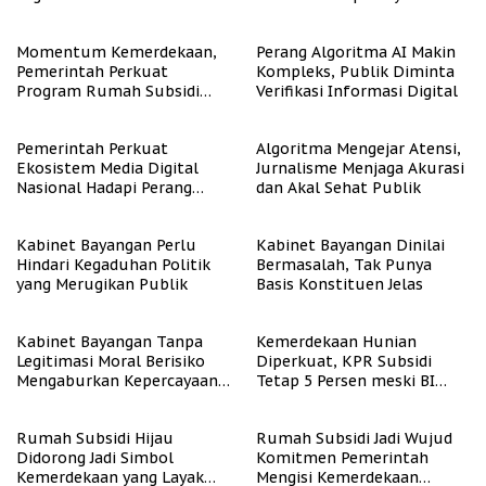
Representasi
Momentum Kemerdekaan,
Perang Algoritma AI Makin
Pemerintah Perkuat
Kompleks, Publik Diminta
Program Rumah Subsidi
Verifikasi Informasi Digital
untuk Masyarakat
Berpenghasilan Rendah
Pemerintah Perkuat
Algoritma Mengejar Atensi,
Ekosistem Media Digital
Jurnalisme Menjaga Akurasi
Nasional Hadapi Perang
dan Akal Sehat Publik
Algoritma AI
Kabinet Bayangan Perlu
Kabinet Bayangan Dinilai
Hindari Kegaduhan Politik
Bermasalah, Tak Punya
yang Merugikan Publik
Basis Konstituen Jelas
Kabinet Bayangan Tanpa
Kemerdekaan Hunian
Legitimasi Moral Berisiko
Diperkuat, KPR Subsidi
Mengaburkan Kepercayaan
Tetap 5 Persen meski BI
Publik
Rate Naik
Rumah Subsidi Hijau
Rumah Subsidi Jadi Wujud
Didorong Jadi Simbol
Komitmen Pemerintah
Kemerdekaan yang Layak
Mengisi Kemerdekaan