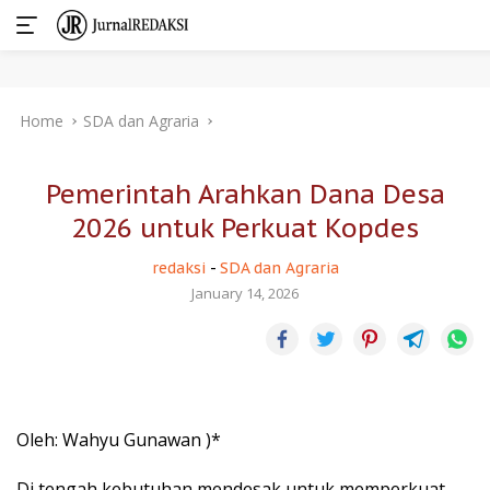
Skip
Home
SDA dan Agraria
to
content
Pemerintah Arahkan Dana Desa
2026 untuk Perkuat Kopdes
redaksi
-
SDA dan Agraria
January 14, 2026
Oleh: Wahyu Gunawan )*
Di tengah kebutuhan mendesak untuk memperkuat