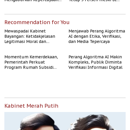
Publik
Rate Naik
Recommendation for You
Mewaspadai Kabinet
Menjawab Perang Algoritma
Bayangan: Ketidakjelasan
AI dengan Etika, Verifikasi,
Legitimasi Moral dan
dan Media Tepercaya
Representasi
Momentum Kemerdekaan,
Perang Algoritma AI Makin
Pemerintah Perkuat
Kompleks, Publik Diminta
Program Rumah Subsidi
Verifikasi Informasi Digital
untuk Masyarakat
Berpenghasilan Rendah
Kabinet Merah Putih