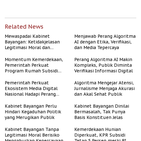
dan Asri
dengan Kesejahteraan
Related News
Mewaspadai Kabinet
Menjawab Perang Algoritma
Bayangan: Ketidakjelasan
AI dengan Etika, Verifikasi,
Legitimasi Moral dan
dan Media Tepercaya
Representasi
Momentum Kemerdekaan,
Perang Algoritma AI Makin
Pemerintah Perkuat
Kompleks, Publik Diminta
Program Rumah Subsidi
Verifikasi Informasi Digital
untuk Masyarakat
Berpenghasilan Rendah
Pemerintah Perkuat
Algoritma Mengejar Atensi,
Ekosistem Media Digital
Jurnalisme Menjaga Akurasi
Nasional Hadapi Perang
dan Akal Sehat Publik
Algoritma AI
Kabinet Bayangan Perlu
Kabinet Bayangan Dinilai
Hindari Kegaduhan Politik
Bermasalah, Tak Punya
yang Merugikan Publik
Basis Konstituen Jelas
Kabinet Bayangan Tanpa
Kemerdekaan Hunian
Legitimasi Moral Berisiko
Diperkuat, KPR Subsidi
Mengaburkan Kepercayaan
Tetap 5 Persen meski BI