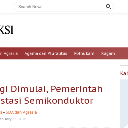
n Agraria
Agama dan Pluralitas
Polhukam
Ragam
Ka
ogi Dimulai, Pemerintah
estasi Semikonduktor
i
-
SDA dan Agraria
January 15, 2026