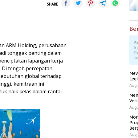
SHARE
Ber
Be
 dan ARM Holding, perusahaan
k
jadi tonggak penting dalam
P
I
enciptakan lapangan kerja
. Di tengah percepatan
Mew
 kebutuhan global terhadap
Leg
nggi, kemitraan ini
Augu
uk naik kelas dalam rantai
Men
Veri
Augu
Mom
Pro
Ber
Augu