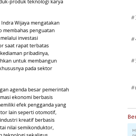
duk-produk teknologi karya
#
y Indra Wijaya mengatakan
to membahas penguatan
melalui investasi
#
 saat rapat terbatas
 kediaman pribadinya,
#
rahkan untuk membangun
 khususnya pada sektor
#
dengan agenda besar pemerintah
rmasi ekonomi berbasis
emiliki efek pengganda yang
or lain seperti otomotif,
Ber
ndustri kreatif berbasis
ai nilai semikonduktor,
M
 teknologi sekaligus
p