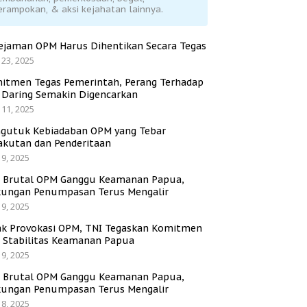
erampokan, & aksi kejahatan lainnya.
ejaman OPM Harus Dihentikan Secara Tegas
 23, 2025
itmen Tegas Pemerintah, Perang Terhadap
i Daring Semakin Digencarkan
 11, 2025
gutuk Kebiadaban OPM yang Tebar
akutan dan Penderitaan
 9, 2025
i Brutal OPM Ganggu Keamanan Papua,
ungan Penumpasan Terus Mengalir
 9, 2025
ak Provokasi OPM, TNI Tegaskan Komitmen
a Stabilitas Keamanan Papua
 9, 2025
i Brutal OPM Ganggu Keamanan Papua,
ungan Penumpasan Terus Mengalir
 8, 2025