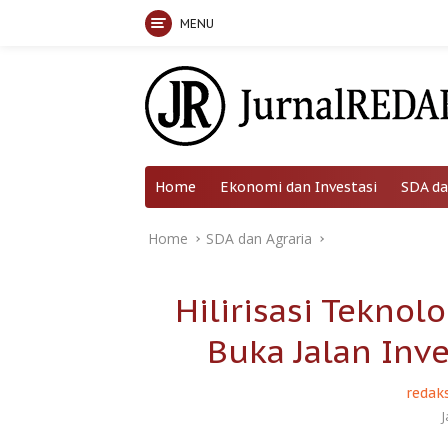
MENU
Skip
to
content
Home
Ekonomi dan Investasi
SDA da
Home
SDA dan Agraria
Hilirisasi Teknol
Buka Jalan Inv
redaks