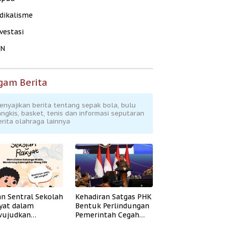
dikalisme
vestasi
KN
gam Berita
enyajikan berita tentang sepak bola, bulu
angkis, basket, tenis dan informasi seputaran
erita olahraga lainnya
an Sentral Sekolah
Kehadiran Satgas PHK
yat dalam
Bentuk Perlindungan
ujudkan
Pemerintah Cegah
idikan Inklusif
Badai PHK