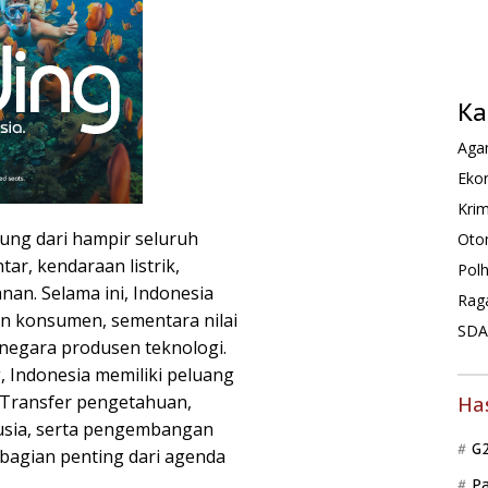
Ka
Agam
Ekon
Krim
ung dari hampir seluruh
Oto
ar, kendaraan listrik,
Pol
nan. Selama ini, Indonesia
Rag
an konsumen, sementara nilai
SDA 
-negara produsen teknologi.
 Indonesia memiliki peluang
 Transfer pengetahuan,
Ha
usia, serta pengembangan
G
 bagian penting dari agenda
P