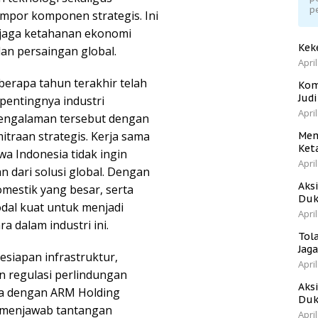
p
mpor komponen strategis. Ini
jaga ketahanan ekonomi
Kek
dan persaingan global.
April
eberapa tahun terakhir telah
Kom
Jud
entingnya industri
April
 pengalaman tersebut dengan
itraan strategis. Kerja sama
Men
Ket
 Indonesia tidak ingin
April
n dari solusi global. Dengan
Aks
omestik yang besar, serta
Duk
dal kuat untuk menjadi
April
 dalam industri ini.
Tol
Jag
esiapan infrastruktur,
April
n regulasi perlindungan
Aks
ma dengan ARM Holding
Duk
 menjawab tantangan
April