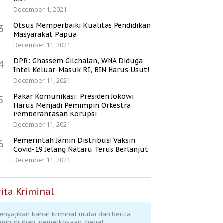
December 1, 2021
Otsus Memperbaiki Kualitas Pendidikan
3
Masyarakat Papua
December 11, 2021
DPR: Ghassem Gilchalan, WNA Diduga
4
Intel Keluar-Masuk RI, BIN Harus Usut!
December 11, 2021
Pakar Komunikasi: Presiden Jokowi
5
Harus Menjadi Pemimpin Orkestra
Pemberantasan Korupsi
December 11, 2021
Pemerintah Jamin Distribusi Vaksin
6
Covid-19 Jelang Nataru Terus Berlanjut
December 11, 2021
ita Kriminal
enyajikan kabar kriminal mulai dari berita
embunuhan, pemerkosaan, begal,