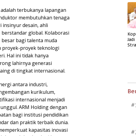
i adalah terbukanya lapangan
ikonduktor membutuhkan tenaga
 insinyur desain, ahli
i berstandar global. Kolaborasi
Kop
Jad
besar bagi talenta muda
Str
m proyek-proyek teknologi
Men
i. Hal ini tidak hanya
Kes
rong lahirnya generasi
ng di tingkat internasional.
ergi antara industri,
Ber
Pengembangan kurikulum,
fikasi internasional menjadi
#
 unggul. ARM Holding dengan
tan bagi institusi pendidikan
ar dan praktik terbaik dunia.
 memperkuat kapasitas inovasi
#