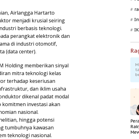
ra
an, Airlangga Hartarto
In
r menjadi krusial seiring
ndustri berbasis teknologi.
I
ada perangkat elektronik dan
ma di industri otomotif,
Ra
ta (data center).
ARM Holding memberikan sinyal
M
t
diran mitra teknologi kelas
b
or terhadap keseriusan
frastruktur, dan iklim usaha
konduktor dikenal padat modal
p komitmen investasi akan
omian nasional.
elitian, hingga potensi
Per
Rak
ng tumbuhnya kawasan
Mew
em teknologi nasional.
Pend