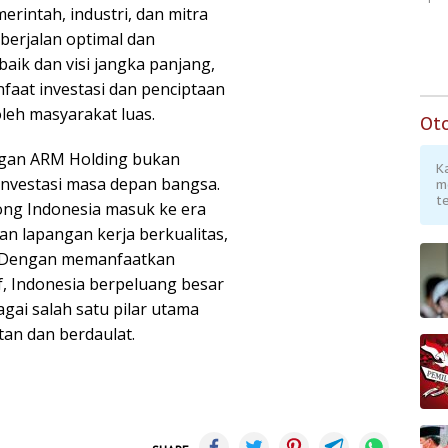
rintah, industri, dan mitra
 berjalan optimal dan
baik dan visi jangka panjang,
aat investasi dan penciptaan
leh masyarakat luas.
Ot
engan ARM Holding bukan
K
investasi masa depan bangsa.
m
te
ong Indonesia masuk ke era
an lapangan kerja berkualitas,
. Dengan memanfaatkan
f, Indonesia berpeluang besar
gai salah satu pilar utama
an dan berdaulat.