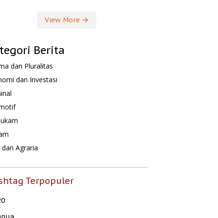
View More
tegori Berita
a dan Pluralitas
omi dan Investasi
inal
motif
hukam
am
dan Agraria
shtag Terpopuler
20
apua