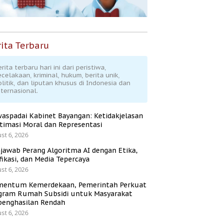
ita Terbaru
rita terbaru hari ini dari peristiwa,
ecelakaan, kriminal, hukum, berita unik,
olitik, dan liputan khusus di Indonesia dan
nternasional.
aspadai Kabinet Bayangan: Ketidakjelasan
itimasi Moral dan Representasi
st 6, 2026
jawab Perang Algoritma AI dengan Etika,
fikasi, dan Media Tepercaya
st 6, 2026
entum Kemerdekaan, Pemerintah Perkuat
gram Rumah Subsidi untuk Masyarakat
penghasilan Rendah
st 6, 2026