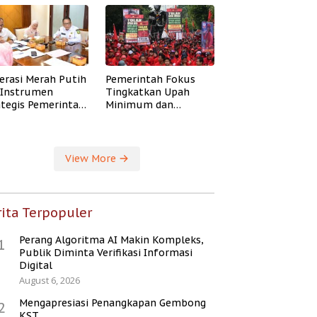
erasi Merah Putih
Pemerintah Fokus
i Instrumen
Tingkatkan Upah
ategis Pemerintah
Minimum dan
ingkatkan
Jaminan Sosial Buruh
ejahteraan Desa
View More
ita Terpopuler
Perang Algoritma AI Makin Kompleks,
1
Publik Diminta Verifikasi Informasi
Digital
August 6, 2026
Mengapresiasi Penangkapan Gembong
2
KST