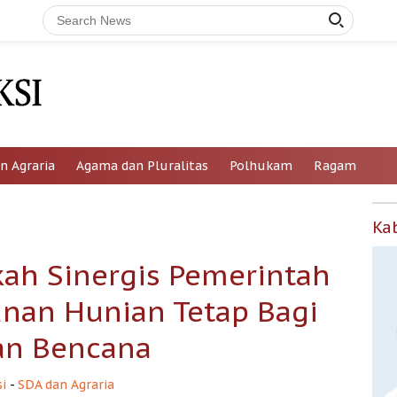
n Agraria
Agama dan Pluralitas
Polhukam
Ragam
Ka
h Sinergis Pemerintah
an Hunian Tetap Bagi
an Bencana
i
-
SDA dan Agraria