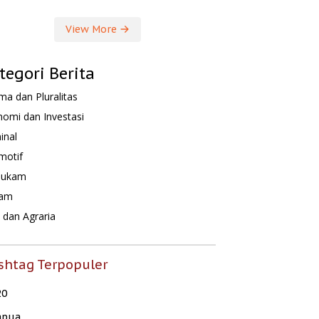
View More
tegori Berita
a dan Pluralitas
omi dan Investasi
inal
motif
hukam
am
dan Agraria
shtag Terpopuler
20
apua