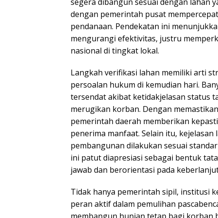
segera dibangun sesuai dengan lahan ya
dengan pemerintah pusat mempercepat
pendanaan. Pendekatan ini menunjukkan
mengurangi efektivitas, justru memper
nasional di tingkat lokal.
Langkah verifikasi lahan memiliki arti 
persoalan hukum di kemudian hari. Ba
tersendat akibat ketidakjelasan status 
merugikan korban. Dengan memastikan a
pemerintah daerah memberikan kepast
penerima manfaat. Selain itu, kejelasa
pembangunan dilakukan sesuai standar t
ini patut diapresiasi sebagai bentuk ta
jawab dan berorientasi pada keberlanju
Tidak hanya pemerintah sipil, institus
peran aktif dalam pemulihan pascabencan
membangun hunian tetap bagi korban ba