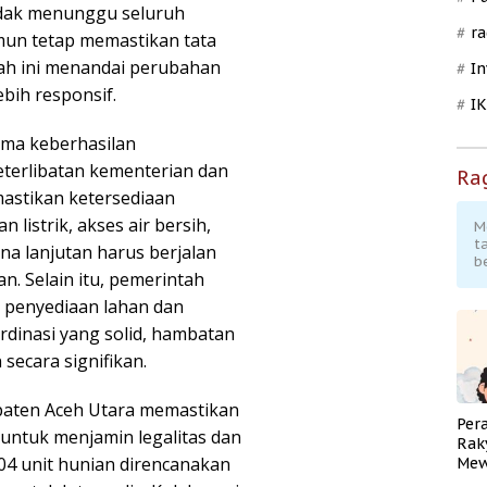
idak menunggu seluruh
ra
un tetap memastikan tata
gkah ini menandai perubahan
In
bih responsif.
I
tama keberhasilan
terlibatan kementerian dan
Ra
astikan ketersediaan
 listrik, akses air bersih,
M
t
a lanjutan harus berjalan
b
n. Selain itu, pemerintah
 penyediaan lahan dan
rdinasi yang solid, hambatan
secara signifikan.
paten Aceh Utara memastikan
Per
t untuk menjamin legalitas dan
Rak
04 unit hunian direncanakan
Mew
Pend