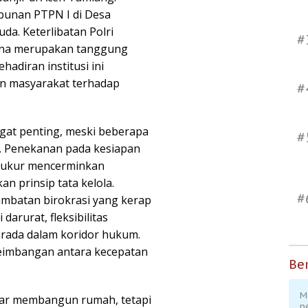
bunan PTPN I di Desa
a. Keterlibatan Polri
#
na merupakan tanggung
hadiran institusi ini
n masyarakat terhadap
#
t penting, meski beberapa
#
. Penekanan pada kesiapan
erukur mencerminkan
 prinsip tata kelola.
#
mbatan birokrasi yang kerap
arurat, fleksibilitas
erada dalam koridor hukum.
eimbangan antara kecepatan
Ber
M
dar membangun rumah, tetapi
p