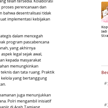
ng telah tersedia. Kolaborasi
 proses perencanaan dan
 bahwa desentralisasi tidak
kuat implementasi kebijakan
Kop
Jad
strategis dalam mencegah
Str
Men
nyak program pascabencana
Kes
tanah, yang akhirnya
spek legal sejak awal,
ian kepada masyarakat
n lahan memungkinkan
eknis dan tata ruang. Praktik
Ber
ta kelola yang bertanggung
#
tan.
i keamanan juga menunjukkan
a. Polri mengambil inisiatif
#
njir di Aceh Tamiang.