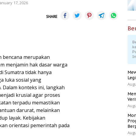
January 17, 2026
SHARE
Ber
Be
k
P
n bencana merupakan
I
lam menjamin hak dasar warga
di Sumatra tidak hanya
Mew
Leg
a luka sosial yang
Augu
 Dalam konteks ini, langkah
Men
enjadi krusial agar proses
Veri
dekatan terpadu memastikan
Augu
antuan darurat, melainkan
Mom
dup layak. Kebijakan
Pro
an orientasi pemerintah pada
Ber
Augu