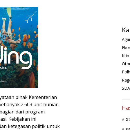
Ka
Agam
Ekon
Krim
Oto
Pol
Rag
SDA 
nyataan pihak Kementerian
banyak 2.603 unit hunian
Ha
 bagian dari program
si. Kebijakan ini
G
an ketegasan politik untuk
P