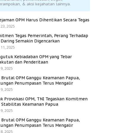
erampokan, & aksi kejahatan lainnya.
ejaman OPM Harus Dihentikan Secara Tegas
 23, 2025
itmen Tegas Pemerintah, Perang Terhadap
i Daring Semakin Digencarkan
 11, 2025
gutuk Kebiadaban OPM yang Tebar
akutan dan Penderitaan
 9, 2025
i Brutal OPM Ganggu Keamanan Papua,
ungan Penumpasan Terus Mengalir
 9, 2025
ak Provokasi OPM, TNI Tegaskan Komitmen
a Stabilitas Keamanan Papua
 9, 2025
i Brutal OPM Ganggu Keamanan Papua,
ungan Penumpasan Terus Mengalir
 8, 2025