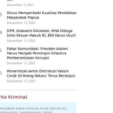
December 1, 2021
Otsus Memperbaiki Kualitas Pendidikan
3
Masyarakat Papua
December 11, 2021
DPR: Ghassem Gilchalan, WNA Diduga
4
Intel Keluar-Masuk RI, BIN Harus Usut!
December 11, 2021
Pakar Komunikasi: Presiden Jokowi
5
Harus Menjadi Pemimpin Orkestra
Pemberantasan Korupsi
December 11, 2021
Pemerintah Jamin Distribusi Vaksin
6
Covid-19 Jelang Nataru Terus Berlanjut
December 11, 2021
ita Kriminal
enyajikan kabar kriminal mulai dari berita
embunuhan, pemerkosaan, begal,