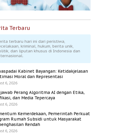
ita Terbaru
rita terbaru hari ini dari peristiwa,
ecelakaan, kriminal, hukum, berita unik,
olitik, dan liputan khusus di Indonesia dan
nternasional.
aspadai Kabinet Bayangan: Ketidakjelasan
itimasi Moral dan Representasi
st 6, 2026
jawab Perang Algoritma AI dengan Etika,
fikasi, dan Media Tepercaya
st 6, 2026
entum Kemerdekaan, Pemerintah Perkuat
gram Rumah Subsidi untuk Masyarakat
penghasilan Rendah
st 6, 2026