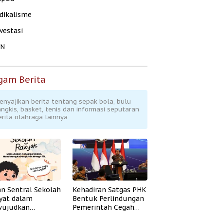
dikalisme
vestasi
KN
gam Berita
enyajikan berita tentang sepak bola, bulu
angkis, basket, tenis dan informasi seputaran
erita olahraga lainnya
an Sentral Sekolah
Kehadiran Satgas PHK
yat dalam
Bentuk Perlindungan
ujudkan
Pemerintah Cegah
idikan Inklusif
Badai PHK