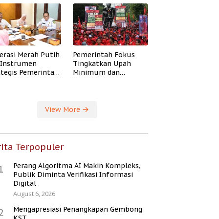
erasi Merah Putih
Pemerintah Fokus
i Instrumen
Tingkatkan Upah
ategis Pemerintah
Minimum dan
ingkatkan
Jaminan Sosial Buruh
ejahteraan Desa
View More
ita Terpopuler
Perang Algoritma AI Makin Kompleks,
1
Publik Diminta Verifikasi Informasi
Digital
August 6, 2026
Mengapresiasi Penangkapan Gembong
2
KST