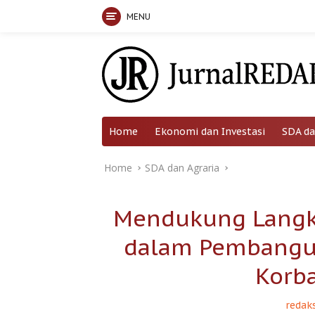
MENU
Skip
to
content
Home
Ekonomi dan Investasi
SDA da
Home
SDA dan Agraria
Mendukung Langka
dalam Pembangun
Korb
redaks