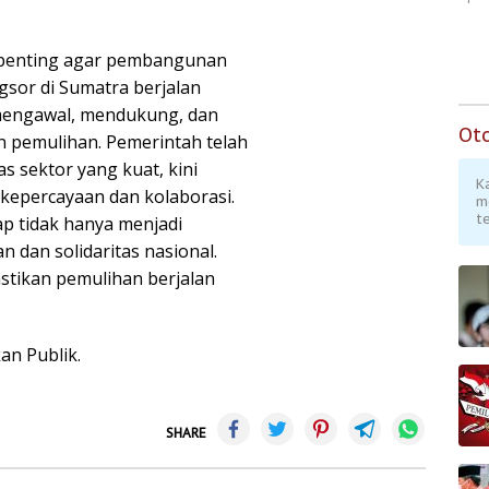
 penting agar pembangunan
gsor di Sumatra berjalan
 mengawal, mendukung, dan
Ot
an pemulihan. Pemerintah telah
s sektor yang kuat, kini
K
kepercayaan dan kolaborasi.
m
te
p tidak hanya menjadi
n dan solidaritas nasional.
stikan pemulihan berjalan
an Publik.
SHARE