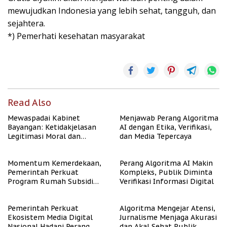
mewujudkan Indonesia yang lebih sehat, tangguh, dan
sejahtera.
*) Pemerhati kesehatan masyarakat
Read Also
Mewaspadai Kabinet
Menjawab Perang Algoritma
Bayangan: Ketidakjelasan
AI dengan Etika, Verifikasi,
Legitimasi Moral dan
dan Media Tepercaya
Representasi
Momentum Kemerdekaan,
Perang Algoritma AI Makin
Pemerintah Perkuat
Kompleks, Publik Diminta
Program Rumah Subsidi
Verifikasi Informasi Digital
untuk Masyarakat
Berpenghasilan Rendah
Pemerintah Perkuat
Algoritma Mengejar Atensi,
Ekosistem Media Digital
Jurnalisme Menjaga Akurasi
Nasional Hadapi Perang
dan Akal Sehat Publik