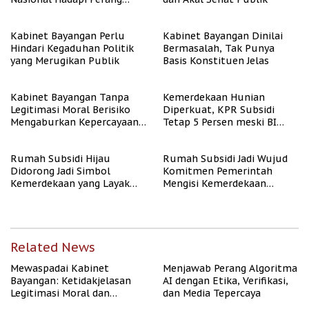
Algoritma AI
Kabinet Bayangan Perlu
Kabinet Bayangan Dinilai
Hindari Kegaduhan Politik
Bermasalah, Tak Punya
yang Merugikan Publik
Basis Konstituen Jelas
Kabinet Bayangan Tanpa
Kemerdekaan Hunian
Legitimasi Moral Berisiko
Diperkuat, KPR Subsidi
Mengaburkan Kepercayaan
Tetap 5 Persen meski BI
Publik
Rate Naik
Rumah Subsidi Hijau
Rumah Subsidi Jadi Wujud
Didorong Jadi Simbol
Komitmen Pemerintah
Kemerdekaan yang Layak
Mengisi Kemerdekaan
dan Asri
dengan Kesejahteraan
Related News
Mewaspadai Kabinet
Menjawab Perang Algoritma
Bayangan: Ketidakjelasan
AI dengan Etika, Verifikasi,
Legitimasi Moral dan
dan Media Tepercaya
Representasi