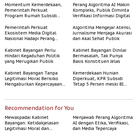
Momentum Kemerdekaan,
Perang Algoritma AI Makin
Pemerintah Perkuat
Kompleks, Publik Diminta
Program Rumah Subsidi
Verifikasi Informasi Digital
untuk Masyarakat
Berpenghasilan Rendah
Pemerintah Perkuat
Algoritma Mengejar Atensi,
Ekosistem Media Digital
Jurnalisme Menjaga Akurasi
Nasional Hadapi Perang
dan Akal Sehat Publik
Algoritma AI
Kabinet Bayangan Perlu
Kabinet Bayangan Dinilai
Hindari Kegaduhan Politik
Bermasalah, Tak Punya
yang Merugikan Publik
Basis Konstituen Jelas
Kabinet Bayangan Tanpa
Kemerdekaan Hunian
Legitimasi Moral Berisiko
Diperkuat, KPR Subsidi
Mengaburkan Kepercayaan
Tetap 5 Persen meski BI
Publik
Rate Naik
Recommendation for You
Mewaspadai Kabinet
Menjawab Perang Algoritma
Bayangan: Ketidakjelasan
AI dengan Etika, Verifikasi,
Legitimasi Moral dan
dan Media Tepercaya
Representasi