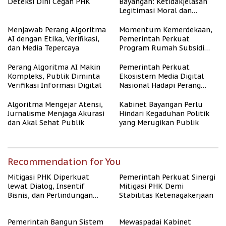
Deteksi Dini Cegah PHK
Bayangan: Ketidakjelasan
Legitimasi Moral dan
Representasi
Menjawab Perang Algoritma
Momentum Kemerdekaan,
AI dengan Etika, Verifikasi,
Pemerintah Perkuat
dan Media Tepercaya
Program Rumah Subsidi
untuk Masyarakat
Berpenghasilan Rendah
Perang Algoritma AI Makin
Pemerintah Perkuat
Kompleks, Publik Diminta
Ekosistem Media Digital
Verifikasi Informasi Digital
Nasional Hadapi Perang
Algoritma AI
Algoritma Mengejar Atensi,
Kabinet Bayangan Perlu
Jurnalisme Menjaga Akurasi
Hindari Kegaduhan Politik
dan Akal Sehat Publik
yang Merugikan Publik
Recommendation for You
Mitigasi PHK Diperkuat
Pemerintah Perkuat Sinergi
lewat Dialog, Insentif
Mitigasi PHK Demi
Bisnis, dan Perlindungan
Stabilitas Ketenagakerjaan
Tenaga Kerja
Pemerintah Bangun Sistem
Mewaspadai Kabinet