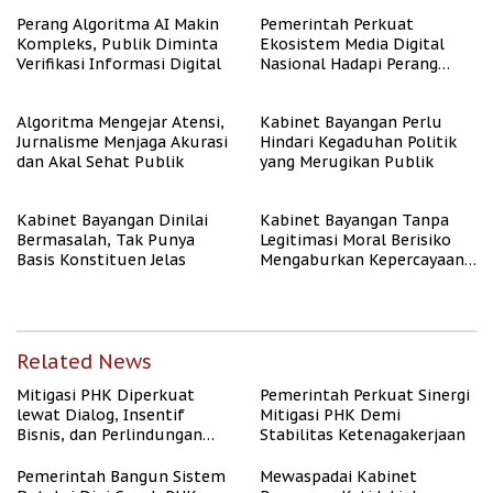
Berpenghasilan Rendah
Perang Algoritma AI Makin
Pemerintah Perkuat
Kompleks, Publik Diminta
Ekosistem Media Digital
Verifikasi Informasi Digital
Nasional Hadapi Perang
Algoritma AI
Algoritma Mengejar Atensi,
Kabinet Bayangan Perlu
Jurnalisme Menjaga Akurasi
Hindari Kegaduhan Politik
dan Akal Sehat Publik
yang Merugikan Publik
Kabinet Bayangan Dinilai
Kabinet Bayangan Tanpa
Bermasalah, Tak Punya
Legitimasi Moral Berisiko
Basis Konstituen Jelas
Mengaburkan Kepercayaan
Publik
Related News
Mitigasi PHK Diperkuat
Pemerintah Perkuat Sinergi
lewat Dialog, Insentif
Mitigasi PHK Demi
Bisnis, dan Perlindungan
Stabilitas Ketenagakerjaan
Tenaga Kerja
Pemerintah Bangun Sistem
Mewaspadai Kabinet