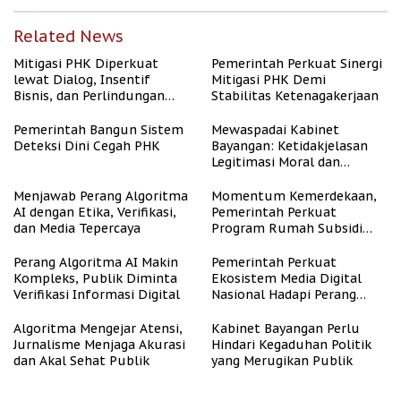
Related News
Mitigasi PHK Diperkuat
Pemerintah Perkuat Sinergi
lewat Dialog, Insentif
Mitigasi PHK Demi
Bisnis, dan Perlindungan
Stabilitas Ketenagakerjaan
Tenaga Kerja
Pemerintah Bangun Sistem
Mewaspadai Kabinet
Deteksi Dini Cegah PHK
Bayangan: Ketidakjelasan
Legitimasi Moral dan
Representasi
Menjawab Perang Algoritma
Momentum Kemerdekaan,
AI dengan Etika, Verifikasi,
Pemerintah Perkuat
dan Media Tepercaya
Program Rumah Subsidi
untuk Masyarakat
Berpenghasilan Rendah
Perang Algoritma AI Makin
Pemerintah Perkuat
Kompleks, Publik Diminta
Ekosistem Media Digital
Verifikasi Informasi Digital
Nasional Hadapi Perang
Algoritma AI
Algoritma Mengejar Atensi,
Kabinet Bayangan Perlu
Jurnalisme Menjaga Akurasi
Hindari Kegaduhan Politik
dan Akal Sehat Publik
yang Merugikan Publik