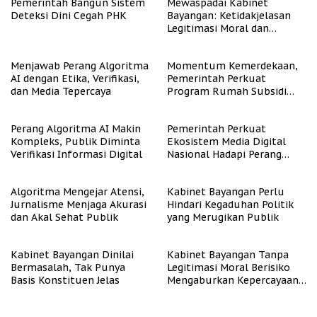
Pemerintah Bangun Sistem
Mewaspadai Kabinet
Deteksi Dini Cegah PHK
Bayangan: Ketidakjelasan
Legitimasi Moral dan
Representasi
Menjawab Perang Algoritma
Momentum Kemerdekaan,
AI dengan Etika, Verifikasi,
Pemerintah Perkuat
dan Media Tepercaya
Program Rumah Subsidi
untuk Masyarakat
Berpenghasilan Rendah
Perang Algoritma AI Makin
Pemerintah Perkuat
Kompleks, Publik Diminta
Ekosistem Media Digital
Verifikasi Informasi Digital
Nasional Hadapi Perang
Algoritma AI
Algoritma Mengejar Atensi,
Kabinet Bayangan Perlu
Jurnalisme Menjaga Akurasi
Hindari Kegaduhan Politik
dan Akal Sehat Publik
yang Merugikan Publik
Kabinet Bayangan Dinilai
Kabinet Bayangan Tanpa
Bermasalah, Tak Punya
Legitimasi Moral Berisiko
Basis Konstituen Jelas
Mengaburkan Kepercayaan
Publik