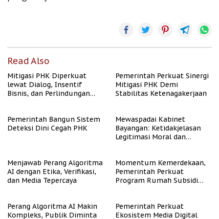
Read Also
Mitigasi PHK Diperkuat
Pemerintah Perkuat Sinergi
lewat Dialog, Insentif
Mitigasi PHK Demi
Bisnis, dan Perlindungan
Stabilitas Ketenagakerjaan
Tenaga Kerja
Pemerintah Bangun Sistem
Mewaspadai Kabinet
Deteksi Dini Cegah PHK
Bayangan: Ketidakjelasan
Legitimasi Moral dan
Representasi
Menjawab Perang Algoritma
Momentum Kemerdekaan,
AI dengan Etika, Verifikasi,
Pemerintah Perkuat
dan Media Tepercaya
Program Rumah Subsidi
untuk Masyarakat
Berpenghasilan Rendah
Perang Algoritma AI Makin
Pemerintah Perkuat
Kompleks, Publik Diminta
Ekosistem Media Digital