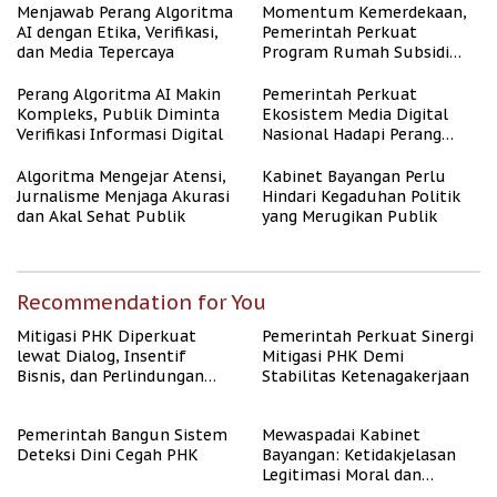
Menjawab Perang Algoritma
Momentum Kemerdekaan,
AI dengan Etika, Verifikasi,
Pemerintah Perkuat
dan Media Tepercaya
Program Rumah Subsidi
untuk Masyarakat
Berpenghasilan Rendah
Perang Algoritma AI Makin
Pemerintah Perkuat
Kompleks, Publik Diminta
Ekosistem Media Digital
Verifikasi Informasi Digital
Nasional Hadapi Perang
Algoritma AI
Algoritma Mengejar Atensi,
Kabinet Bayangan Perlu
Jurnalisme Menjaga Akurasi
Hindari Kegaduhan Politik
dan Akal Sehat Publik
yang Merugikan Publik
Recommendation for You
Mitigasi PHK Diperkuat
Pemerintah Perkuat Sinergi
lewat Dialog, Insentif
Mitigasi PHK Demi
Bisnis, dan Perlindungan
Stabilitas Ketenagakerjaan
Tenaga Kerja
Pemerintah Bangun Sistem
Mewaspadai Kabinet
Deteksi Dini Cegah PHK
Bayangan: Ketidakjelasan
Legitimasi Moral dan
Representasi