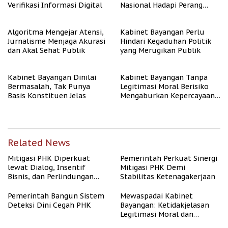
Verifikasi Informasi Digital
Nasional Hadapi Perang
Algoritma AI
Algoritma Mengejar Atensi,
Kabinet Bayangan Perlu
Jurnalisme Menjaga Akurasi
Hindari Kegaduhan Politik
dan Akal Sehat Publik
yang Merugikan Publik
Kabinet Bayangan Dinilai
Kabinet Bayangan Tanpa
Bermasalah, Tak Punya
Legitimasi Moral Berisiko
Basis Konstituen Jelas
Mengaburkan Kepercayaan
Publik
Related News
Mitigasi PHK Diperkuat
Pemerintah Perkuat Sinergi
lewat Dialog, Insentif
Mitigasi PHK Demi
Bisnis, dan Perlindungan
Stabilitas Ketenagakerjaan
Tenaga Kerja
Pemerintah Bangun Sistem
Mewaspadai Kabinet
Deteksi Dini Cegah PHK
Bayangan: Ketidakjelasan
Legitimasi Moral dan
Representasi