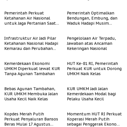
Bergizi Gratis
Pemerintah Perkuat
Pemerintah Optimalkan
Ketahanan Air Nasional
Bendungan, Embung, dan
untuk Jaga Pertanian Saat
Waduk Hadapi Musim
Kemarau
Kemarau
Infrastruktur Air Jadi Pilar
Pengelolaan Air Terpadu,
Ketahanan Nasional Hadapi
Jawaban atas Ancaman
Kemarau dan Perubahan
Kekeringan Nasional
Iklim
Kemerdekaan Ekonomi
HUT Ke-81 RI, Pemerintah
UMKM Diperkuat lewat KUR
Perkuat KUR untuk Dorong
Tanpa Agunan Tambahan
UMKM Naik Kelas
Bebas Agunan Tambahan,
KUR UMKM Jadi Jalan
KUR UMKM Membuka Jalan
Kemerdekaan Modal bagi
Usaha Kecil Naik Kelas
Pelaku Usaha Kecil
Kopdes Merah Putih
Momentum HUT RI Perkuat
Perkuat Penyaluran Bansos
Koperasi Merah Putih
Beras Mulai 17 Agustus
sebagai Penggerak Ekonomi