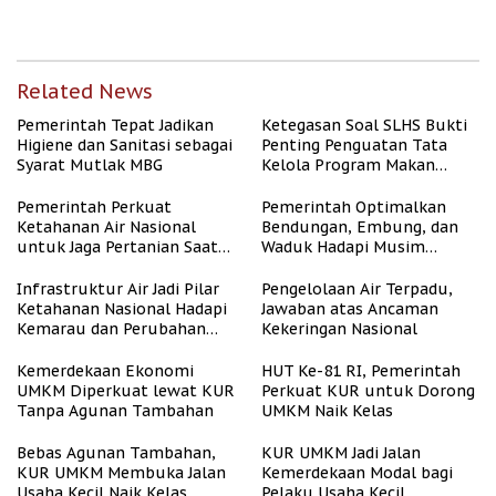
2026
Desa
Related News
Pemerintah Tepat Jadikan
Ketegasan Soal SLHS Bukti
Higiene dan Sanitasi sebagai
Penting Penguatan Tata
Syarat Mutlak MBG
Kelola Program Makan
Bergizi Gratis
Pemerintah Perkuat
Pemerintah Optimalkan
Ketahanan Air Nasional
Bendungan, Embung, dan
untuk Jaga Pertanian Saat
Waduk Hadapi Musim
Kemarau
Kemarau
Infrastruktur Air Jadi Pilar
Pengelolaan Air Terpadu,
Ketahanan Nasional Hadapi
Jawaban atas Ancaman
Kemarau dan Perubahan
Kekeringan Nasional
Iklim
Kemerdekaan Ekonomi
HUT Ke-81 RI, Pemerintah
UMKM Diperkuat lewat KUR
Perkuat KUR untuk Dorong
Tanpa Agunan Tambahan
UMKM Naik Kelas
Bebas Agunan Tambahan,
KUR UMKM Jadi Jalan
KUR UMKM Membuka Jalan
Kemerdekaan Modal bagi
Usaha Kecil Naik Kelas
Pelaku Usaha Kecil