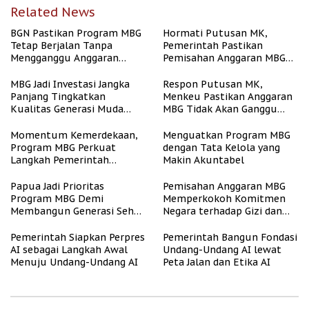
Related News
BGN Pastikan Program MBG
Hormati Putusan MK,
Tetap Berjalan Tanpa
Pemerintah Pastikan
Mengganggu Anggaran
Pemisahan Anggaran MBG
Pendidikan
Berjalan Terukur
MBG Jadi Investasi Jangka
Respon Putusan MK,
Panjang Tingkatkan
Menkeu Pastikan Anggaran
Kualitas Generasi Muda
MBG Tidak Akan Ganggu
Indonesia
APBN
Momentum Kemerdekaan,
Menguatkan Program MBG
Program MBG Perkuat
dengan Tata Kelola yang
Langkah Pemerintah
Makin Akuntabel
Perangi Stunting
Papua Jadi Prioritas
Pemisahan Anggaran MBG
Program MBG Demi
Memperkokoh Komitmen
Membangun Generasi Sehat
Negara terhadap Gizi dan
dan Bebas Stunting
Pendidikan
Pemerintah Siapkan Perpres
Pemerintah Bangun Fondasi
AI sebagai Langkah Awal
Undang-Undang AI lewat
Menuju Undang-Undang AI
Peta Jalan dan Etika AI