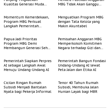
Kualitas Generasi Muda
MBG Tidak Akan Ganggu
Indonesia
APBN
Momentum Kemerdekaan,
Menguatkan Program MBG
Program MBG Perkuat
dengan Tata Kelola yang
Langkah Pemerintah
Makin Akuntabel
Perangi Stunting
Papua Jadi Prioritas
Pemisahan Anggaran MBG
Program MBG Demi
Memperkokoh Komitmen
Membangun Generasi Sehat
Negara terhadap Gizi dan
dan Bebas Stunting
Pendidikan
Pemerintah Siapkan Perpres
Pemerintah Bangun Fondasi
AI sebagai Langkah Awal
Undang-Undang AI lewat
Menuju Undang-Undang AI
Peta Jalan dan Etika AI
Cicilan Ringan Rumah
Tenor 40 Tahun Rumah
Subsidi Menjadi Bantalan
Subsidi, Membuka Jalan
Nyata bagi Pekerja Informal
Hunian Layak bagi MBR