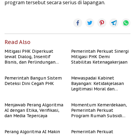
program tersebut secara serius di lapangan.
Read Also
Mitigasi PHK Diperkuat
Pemerintah Perkuat Sinergi
lewat Dialog, Insentif
Mitigasi PHK Demi
Bisnis, dan Perlindungan
Stabilitas Ketenagakerjaan
Tenaga Kerja
Pemerintah Bangun Sistem
Mewaspadai Kabinet
Deteksi Dini Cegah PHK
Bayangan: Ketidakjelasan
Legitimasi Moral dan
Representasi
Menjawab Perang Algoritma
Momentum Kemerdekaan,
AI dengan Etika, Verifikasi,
Pemerintah Perkuat
dan Media Tepercaya
Program Rumah Subsidi
untuk Masyarakat
Berpenghasilan Rendah
Perang Algoritma AI Makin
Pemerintah Perkuat