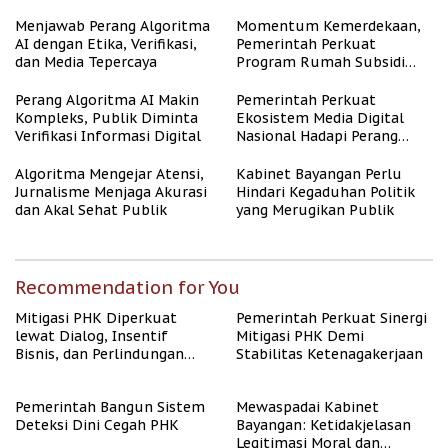
Representasi
Menjawab Perang Algoritma
Momentum Kemerdekaan,
AI dengan Etika, Verifikasi,
Pemerintah Perkuat
dan Media Tepercaya
Program Rumah Subsidi
untuk Masyarakat
Berpenghasilan Rendah
Perang Algoritma AI Makin
Pemerintah Perkuat
Kompleks, Publik Diminta
Ekosistem Media Digital
Verifikasi Informasi Digital
Nasional Hadapi Perang
Algoritma AI
Algoritma Mengejar Atensi,
Kabinet Bayangan Perlu
Jurnalisme Menjaga Akurasi
Hindari Kegaduhan Politik
dan Akal Sehat Publik
yang Merugikan Publik
Recommendation for You
Mitigasi PHK Diperkuat
Pemerintah Perkuat Sinergi
lewat Dialog, Insentif
Mitigasi PHK Demi
Bisnis, dan Perlindungan
Stabilitas Ketenagakerjaan
Tenaga Kerja
Pemerintah Bangun Sistem
Mewaspadai Kabinet
Deteksi Dini Cegah PHK
Bayangan: Ketidakjelasan
Legitimasi Moral dan