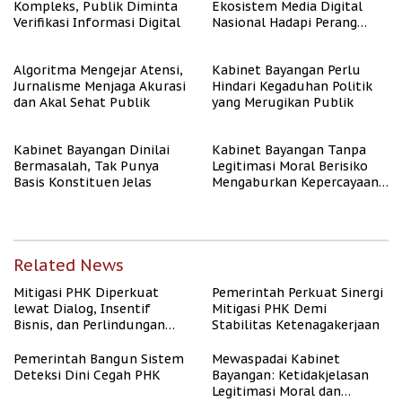
Kompleks, Publik Diminta
Ekosistem Media Digital
Verifikasi Informasi Digital
Nasional Hadapi Perang
Algoritma AI
Algoritma Mengejar Atensi,
Kabinet Bayangan Perlu
Jurnalisme Menjaga Akurasi
Hindari Kegaduhan Politik
dan Akal Sehat Publik
yang Merugikan Publik
Kabinet Bayangan Dinilai
Kabinet Bayangan Tanpa
Bermasalah, Tak Punya
Legitimasi Moral Berisiko
Basis Konstituen Jelas
Mengaburkan Kepercayaan
Publik
Related News
Mitigasi PHK Diperkuat
Pemerintah Perkuat Sinergi
lewat Dialog, Insentif
Mitigasi PHK Demi
Bisnis, dan Perlindungan
Stabilitas Ketenagakerjaan
Tenaga Kerja
Pemerintah Bangun Sistem
Mewaspadai Kabinet
Deteksi Dini Cegah PHK
Bayangan: Ketidakjelasan
Legitimasi Moral dan