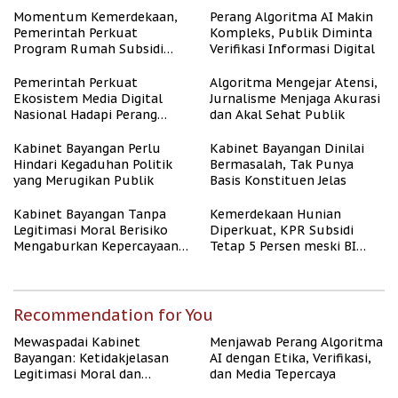
Momentum Kemerdekaan,
Perang Algoritma AI Makin
Pemerintah Perkuat
Kompleks, Publik Diminta
Program Rumah Subsidi
Verifikasi Informasi Digital
untuk Masyarakat
Berpenghasilan Rendah
Pemerintah Perkuat
Algoritma Mengejar Atensi,
Ekosistem Media Digital
Jurnalisme Menjaga Akurasi
Nasional Hadapi Perang
dan Akal Sehat Publik
Algoritma AI
Kabinet Bayangan Perlu
Kabinet Bayangan Dinilai
Hindari Kegaduhan Politik
Bermasalah, Tak Punya
yang Merugikan Publik
Basis Konstituen Jelas
Kabinet Bayangan Tanpa
Kemerdekaan Hunian
Legitimasi Moral Berisiko
Diperkuat, KPR Subsidi
Mengaburkan Kepercayaan
Tetap 5 Persen meski BI
Publik
Rate Naik
Recommendation for You
Mewaspadai Kabinet
Menjawab Perang Algoritma
Bayangan: Ketidakjelasan
AI dengan Etika, Verifikasi,
Legitimasi Moral dan
dan Media Tepercaya
Representasi