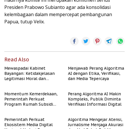
Hadirnya komite ini merupakan komitmen serius
Presiden Prabowo Subianto agar ada konsolidasi
kelembagaan dalam mempercepat pembangunan
Papua, tutup Velix.
Read Also
Mewaspadai Kabinet
Menjawab Perang Algoritma
Bayangan: Ketidakjelasan
AI dengan Etika, Verifikasi,
Legitimasi Moral dan
dan Media Tepercaya
Representasi
Momentum Kemerdekaan,
Perang Algoritma AI Makin
Pemerintah Perkuat
Kompleks, Publik Diminta
Program Rumah Subsidi
Verifikasi Informasi Digital
untuk Masyarakat
Berpenghasilan Rendah
Pemerintah Perkuat
Algoritma Mengejar Atensi,
Ekosistem Media Digital
Jurnalisme Menjaga Akurasi