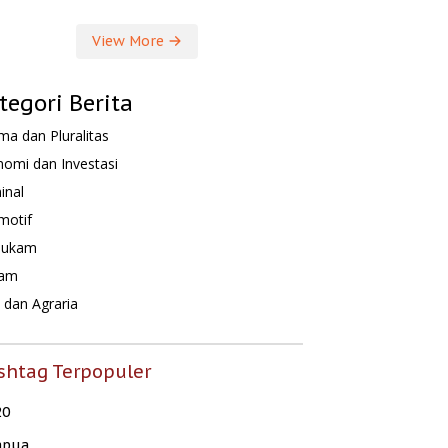
View More
tegori Berita
a dan Pluralitas
omi dan Investasi
inal
motif
hukam
am
dan Agraria
shtag Terpopuler
20
apua