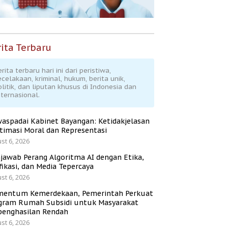
ita Terbaru
rita terbaru hari ini dari peristiwa,
ecelakaan, kriminal, hukum, berita unik,
olitik, dan liputan khusus di Indonesia dan
nternasional.
aspadai Kabinet Bayangan: Ketidakjelasan
itimasi Moral dan Representasi
st 6, 2026
jawab Perang Algoritma AI dengan Etika,
fikasi, dan Media Tepercaya
st 6, 2026
entum Kemerdekaan, Pemerintah Perkuat
gram Rumah Subsidi untuk Masyarakat
penghasilan Rendah
st 6, 2026