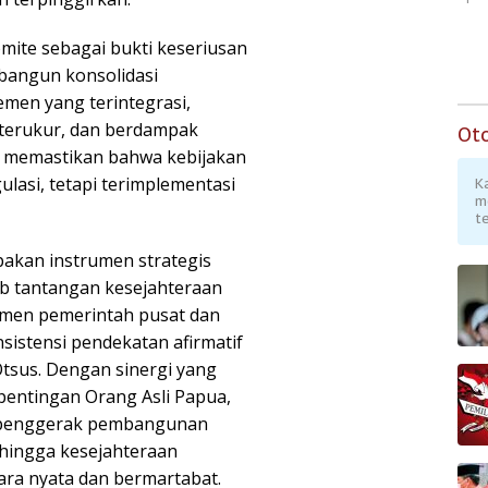
omite sebagai bukti keseriusan
bangun konsolidasi
men yang terintegrasi,
 terukur, dan berdampak
Ot
k memastikan bahwa kebijakan
gulasi, tetapi terimplementasi
K
m
te
akan instrumen strategis
b tantangan kesejahteraan
tmen pemerintah pusat dan
nsistensi pendekatan afirmatif
tsus. Dengan sinergi yang
epentingan Orang Asli Papua,
r penggerak pembangunan
sehingga kesejahteraan
ra nyata dan bermartabat.