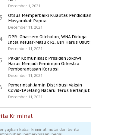
December 1, 2021
Otsus Memperbaiki Kualitas Pendidikan
3
Masyarakat Papua
December 11, 2021
DPR: Ghassem Gilchalan, WNA Diduga
4
Intel Keluar-Masuk RI, BIN Harus Usut!
December 11, 2021
Pakar Komunikasi: Presiden Jokowi
5
Harus Menjadi Pemimpin Orkestra
Pemberantasan Korupsi
December 11, 2021
Pemerintah Jamin Distribusi Vaksin
6
Covid-19 Jelang Nataru Terus Berlanjut
December 11, 2021
ita Kriminal
enyajikan kabar kriminal mulai dari berita
embunuhan, pemerkosaan, begal,