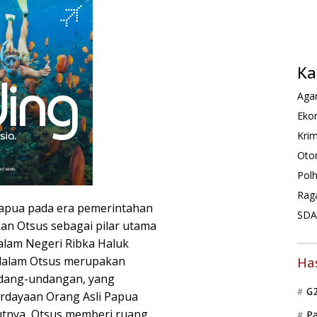
Ka
Agam
Ekon
Krim
Oto
Pol
Rag
Papua pada era pemerintahan
SDA 
n Otsus sebagai pilar utama
alam Negeri Ribka Haluk
 dalam Otsus merupakan
Ha
ndang-undangan, yang
G
dayaan Orang Asli Papua
utnya, Otsus memberi ruang
P