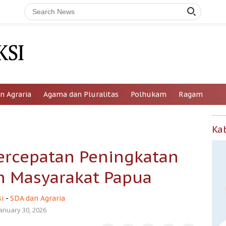
n Agraria
Agama dan Pluralitas
Polhukam
Ragam
Ka
Percepatan Peningkatan
n Masyarakat Papua
i
-
SDA dan Agraria
January 30, 2026