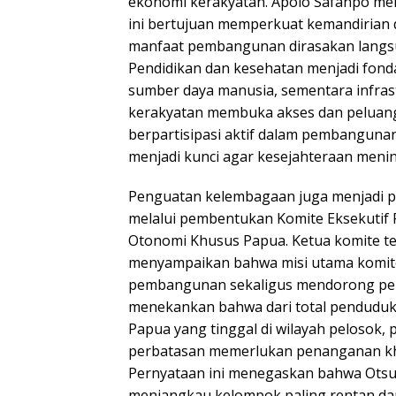
ekonomi kerakyatan. Apolo Safanpo m
ini bertujuan memperkuat kemandirian 
manfaat pembangunan dirasakan langs
Pendidikan dan kesehatan menjadi fonda
sumber daya manusia, sementara infra
kerakyatan membuka akses dan peluang
berpartisipasi aktif dalam pembangunan.
menjadi kunci agar kesejahteraan menin
Penguatan kelembagaan juga menjadi p
melalui pembentukan Komite Eksekuti
Otonomi Khusus Papua. Ketua komite te
menyampaikan bahwa misi utama komit
pembangunan sekaligus mendorong per
menekankan bahwa dari total penduduk 
Papua yang tinggal di wilayah pelosok,
perbatasan memerlukan penanganan khu
Pernyataan ini menegaskan bahwa Otsu
menjangkau kelompok paling rentan dan