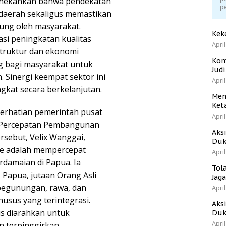
enekankan bahwa pendekatan
p
daerah sekaligus memastikan
ung oleh masyarakat.
Kek
si peningkatan kualitas
April
struktur dan ekonomi
Kom
 bagi masyarakat untuk
Jud
 Sinergi keempat sektor ini
April
gkat secara berkelanjutan.
Men
Ket
erhatian pemerintah pusat
April
f Percepatan Pembangunan
Aks
rsebut, Velix Wanggai,
Duk
e adalah mempercepat
April
damaian di Papua. Ia
Tol
Papua, jutaan Orang Asli
Jag
 pegunungan, rawa, dan
April
sus yang terintegrasi.
Aks
s diarahkan untuk
Duk
April
 terpinggirkan.