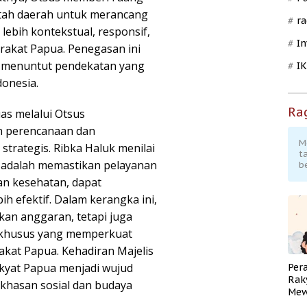
tah daerah untuk merancang
ra
lebih kontekstual, responsif,
In
rakat Papua. Penegasan ini
 menuntut pendekatan yang
I
donesia.
Ra
as melalui Otsus
 perencanaan dan
M
strategis. Ribka Haluk menilai
t
us adalah memastikan pelayanan
b
dan kesehatan, dapat
h efektif. Dalam kerangka ini,
kan anggaran, tetapi juga
 khusus yang memperkuat
rakat Papua. Kehadiran Majelis
kyat Papua menjadi wujud
Per
Rak
khasan sosial dan budaya
Mew
Pend