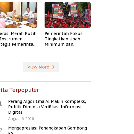
erasi Merah Putih
Pemerintah Fokus
i Instrumen
Tingkatkan Upah
ategis Pemerintah
Minimum dan
ingkatkan
Jaminan Sosial Buruh
ejahteraan Desa
View More
ita Terpopuler
Perang Algoritma AI Makin Kompleks,
1
Publik Diminta Verifikasi Informasi
Digital
August 6, 2026
Mengapresiasi Penangkapan Gembong
2
KST