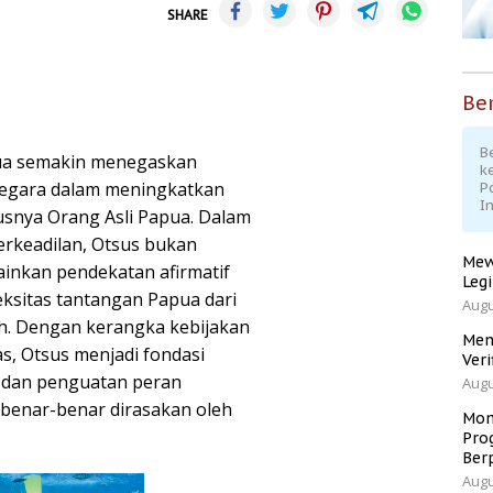
SHARE
Ber
Be
pua semakin menegaskan
k
 negara dalam meningkatkan
P
I
snya Orang Asli Papua. Dalam
rkeadilan, Otsus bukan
Mew
lainkan pendekatan afirmatif
Leg
ksitas tantangan Papua dari
Augu
rah. Dengan kerangka kebijakan
Men
s, Otsus menjadi fondasi
Veri
k dan penguatan peran
Augu
benar-benar dirasakan oleh
Mom
Pro
Ber
Augu