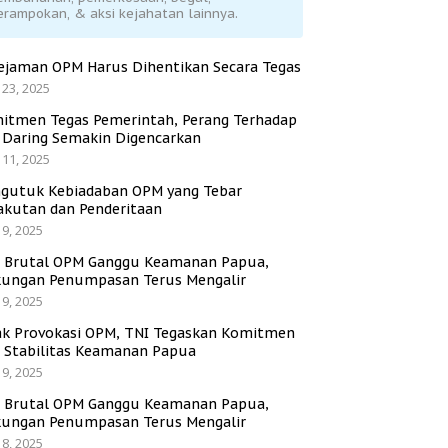
erampokan, & aksi kejahatan lainnya.
ejaman OPM Harus Dihentikan Secara Tegas
 23, 2025
itmen Tegas Pemerintah, Perang Terhadap
i Daring Semakin Digencarkan
 11, 2025
gutuk Kebiadaban OPM yang Tebar
akutan dan Penderitaan
 9, 2025
i Brutal OPM Ganggu Keamanan Papua,
ungan Penumpasan Terus Mengalir
 9, 2025
ak Provokasi OPM, TNI Tegaskan Komitmen
a Stabilitas Keamanan Papua
 9, 2025
i Brutal OPM Ganggu Keamanan Papua,
ungan Penumpasan Terus Mengalir
 8, 2025