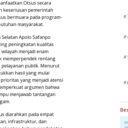
anfaatkan Otsus secara
n keseriusan pemerintah
#
sus bermuara pada program-
utuhan masyarakat.
#
a Selatan Apolo Safanpo
ng peningkatan kualitas
n wilayah menjadi enam
#
tuk memperpendek rentang
 pelayanan publik. Menurut
ukkan hasil yang mulai
prioritas yang menjadi atensi
#
memperkuat argumen bahwa
mampu menjawab tantangan
agam.
Ber
us diarahkan pada empat
an, infrastruktur, dan
M
p