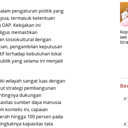
dalam pengaturan politik yang
apua, termasuk ketentuan
 OAP. Kebijakan ini
ligus memastikan
Kop
Jad
n sosiokultural dengan
Str
kian, pengambilan keputusan
Men
Kes
itif terhadap kebutuhan lokal
lik yang selama ini menjadi
ki wilayah sangat luas dengan
Ber
tut strategi pembangunan
pentingnya dukungan
#
pasitas sumber daya manusia
m konteks ini, capaian
aerah hingga 100 persen pada
ningkatnya kapasitas tata
#