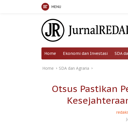
MENU
Skip
to
content
Home
Ekonomi dan Investasi
SDA da
Home
SDA dan Agraria
Otsus Pastikan 
Kesejahteraa
redaks