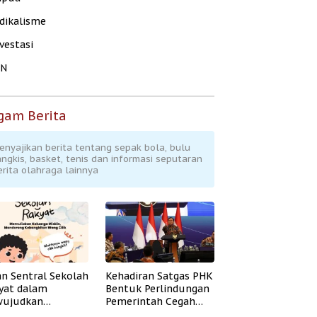
dikalisme
vestasi
KN
gam Berita
enyajikan berita tentang sepak bola, bulu
angkis, basket, tenis dan informasi seputaran
erita olahraga lainnya
an Sentral Sekolah
Kehadiran Satgas PHK
yat dalam
Bentuk Perlindungan
ujudkan
Pemerintah Cegah
idikan Inklusif
Badai PHK