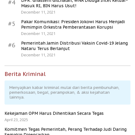
DPR: Ghassem Gilchalan, WNA Diduga Intel Keluar-
#4
Masuk RI, BIN Harus Usut!
December 11, 2021
Pakar Komunikasi: Presiden Jokowi Harus Menjadi
#5
Pemimpin Orkestra Pemberantasan Korupsi
December 11, 2021
Pemerintah Jamin Distribusi Vaksin Covid-19 Jelang
#6
Nataru Terus Berlanjut
December 11, 2021
Berita Kriminal
Menyajikan kabar kriminal mulai dari berita pembunuhan,
pemerkosaan, begal, perampokan, & aksi kejahatan
lainnya.
Kekejaman OPM Harus Dihentikan Secara Tegas
April 23, 2025
Komitmen Tegas Pemerintah, Perang Terhadap Judi Daring
Semakin Digencarkan