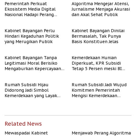
Pemerintah Perkuat
Algoritma Mengejar Atensi,
Ekosistem Media Digital
Jurnalisme Menjaga Akurasi
Nasional Hadapi Perang
dan Akal Sehat Publik
Algoritma AI
Kabinet Bayangan Perlu
Kabinet Bayangan Dinilai
Hindari Kegaduhan Politik
Bermasalah, Tak Punya
yang Merugikan Publik
Basis Konstituen Jelas
Kabinet Bayangan Tanpa
Kemerdekaan Hunian
Legitimasi Moral Berisiko
Diperkuat, KPR Subsidi
Mengaburkan Kepercayaan
Tetap 5 Persen meski BI
Publik
Rate Naik
Rumah Subsidi Hijau
Rumah Subsidi Jadi Wujud
Didorong Jadi Simbol
Komitmen Pemerintah
Kemerdekaan yang Layak
Mengisi Kemerdekaan
dan Asri
dengan Kesejahteraan
Related News
Mewaspadai Kabinet
Menjawab Perang Algoritma