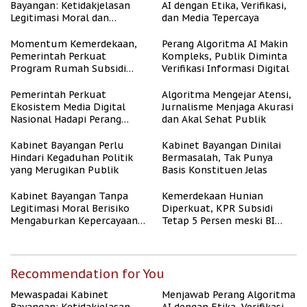
Bayangan: Ketidakjelasan
AI dengan Etika, Verifikasi,
Legitimasi Moral dan
dan Media Tepercaya
Representasi
Momentum Kemerdekaan,
Perang Algoritma AI Makin
Pemerintah Perkuat
Kompleks, Publik Diminta
Program Rumah Subsidi
Verifikasi Informasi Digital
untuk Masyarakat
Berpenghasilan Rendah
Pemerintah Perkuat
Algoritma Mengejar Atensi,
Ekosistem Media Digital
Jurnalisme Menjaga Akurasi
Nasional Hadapi Perang
dan Akal Sehat Publik
Algoritma AI
Kabinet Bayangan Perlu
Kabinet Bayangan Dinilai
Hindari Kegaduhan Politik
Bermasalah, Tak Punya
yang Merugikan Publik
Basis Konstituen Jelas
Kabinet Bayangan Tanpa
Kemerdekaan Hunian
Legitimasi Moral Berisiko
Diperkuat, KPR Subsidi
Mengaburkan Kepercayaan
Tetap 5 Persen meski BI
Publik
Rate Naik
Recommendation for You
Mewaspadai Kabinet
Menjawab Perang Algoritma