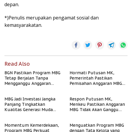
depan.
*)Penulis merupakan pengamat sosial dan
kemasyarakatan.
Read Also
BGN Pastikan Program MBG
Hormati Putusan MK,
Tetap Berjalan Tanpa
Pemerintah Pastikan
Mengganggu Anggaran
Pemisahan Anggaran MBG
Pendidikan
Berjalan Terukur
MBG Jadi Investasi Jangka
Respon Putusan MK,
Panjang Tingkatkan
Menkeu Pastikan Anggaran
Kualitas Generasi Muda
MBG Tidak Akan Ganggu
Indonesia
APBN
Momentum Kemerdekaan,
Menguatkan Program MBG
Program MBG Perkuat
dengan Tata Kelola yang