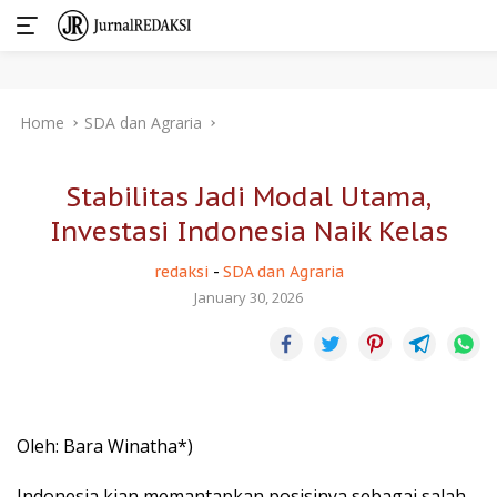
Skip
Home
SDA dan Agraria
to
content
Stabilitas Jadi Modal Utama,
Investasi Indonesia Naik Kelas
redaksi
-
SDA dan Agraria
January 30, 2026
Oleh: Bara Winatha*)
Indonesia kian memantapkan posisinya sebagai salah