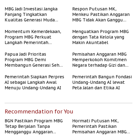
Pendidikan
Berjalan Terukur
MBG Jadi Investasi Jangka
Respon Putusan MK,
Panjang Tingkatkan
Menkeu Pastikan Anggaran
Kualitas Generasi Muda
MBG Tidak Akan Ganggu
Indonesia
APBN
Momentum Kemerdekaan,
Menguatkan Program MBG
Program MBG Perkuat
dengan Tata Kelola yang
Langkah Pemerintah
Makin Akuntabel
Perangi Stunting
Papua Jadi Prioritas
Pemisahan Anggaran MBG
Program MBG Demi
Memperkokoh Komitmen
Membangun Generasi Sehat
Negara terhadap Gizi dan
dan Bebas Stunting
Pendidikan
Pemerintah Siapkan Perpres
Pemerintah Bangun Fondasi
AI sebagai Langkah Awal
Undang-Undang AI lewat
Menuju Undang-Undang AI
Peta Jalan dan Etika AI
Recommendation for You
BGN Pastikan Program MBG
Hormati Putusan MK,
Tetap Berjalan Tanpa
Pemerintah Pastikan
Mengganggu Anggaran
Pemisahan Anggaran MBG