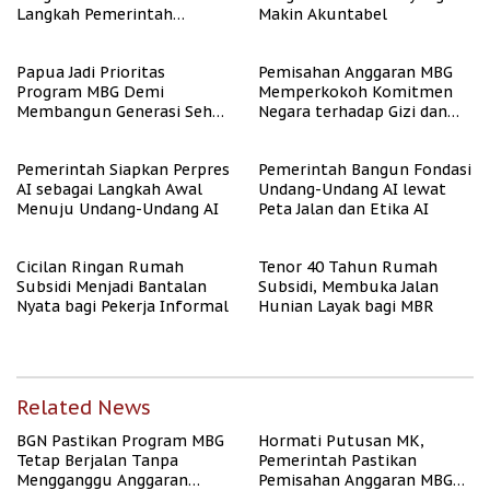
Langkah Pemerintah
Makin Akuntabel
Perangi Stunting
Papua Jadi Prioritas
Pemisahan Anggaran MBG
Program MBG Demi
Memperkokoh Komitmen
Membangun Generasi Sehat
Negara terhadap Gizi dan
dan Bebas Stunting
Pendidikan
Pemerintah Siapkan Perpres
Pemerintah Bangun Fondasi
AI sebagai Langkah Awal
Undang-Undang AI lewat
Menuju Undang-Undang AI
Peta Jalan dan Etika AI
Cicilan Ringan Rumah
Tenor 40 Tahun Rumah
Subsidi Menjadi Bantalan
Subsidi, Membuka Jalan
Nyata bagi Pekerja Informal
Hunian Layak bagi MBR
Related News
BGN Pastikan Program MBG
Hormati Putusan MK,
Tetap Berjalan Tanpa
Pemerintah Pastikan
Mengganggu Anggaran
Pemisahan Anggaran MBG