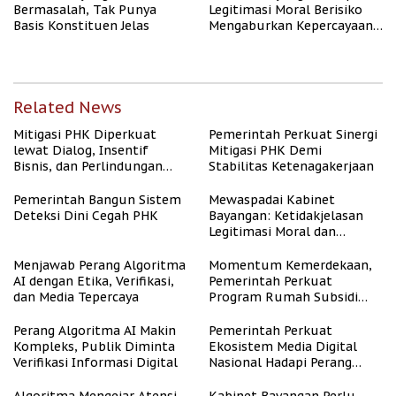
Bermasalah, Tak Punya
Legitimasi Moral Berisiko
Basis Konstituen Jelas
Mengaburkan Kepercayaan
Publik
Related News
Mitigasi PHK Diperkuat
Pemerintah Perkuat Sinergi
lewat Dialog, Insentif
Mitigasi PHK Demi
Bisnis, dan Perlindungan
Stabilitas Ketenagakerjaan
Tenaga Kerja
Pemerintah Bangun Sistem
Mewaspadai Kabinet
Deteksi Dini Cegah PHK
Bayangan: Ketidakjelasan
Legitimasi Moral dan
Representasi
Menjawab Perang Algoritma
Momentum Kemerdekaan,
AI dengan Etika, Verifikasi,
Pemerintah Perkuat
dan Media Tepercaya
Program Rumah Subsidi
untuk Masyarakat
Berpenghasilan Rendah
Perang Algoritma AI Makin
Pemerintah Perkuat
Kompleks, Publik Diminta
Ekosistem Media Digital
Verifikasi Informasi Digital
Nasional Hadapi Perang
Algoritma AI