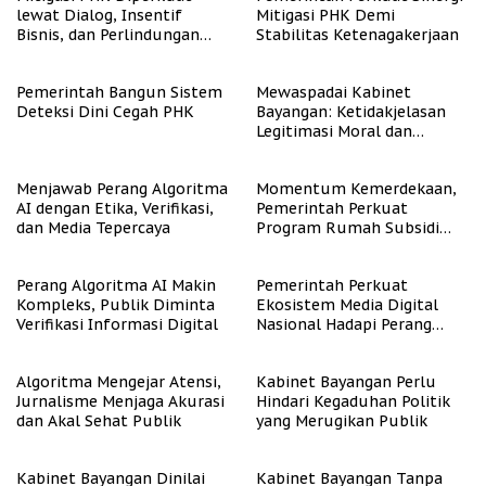
lewat Dialog, Insentif
Mitigasi PHK Demi
Bisnis, dan Perlindungan
Stabilitas Ketenagakerjaan
Tenaga Kerja
Pemerintah Bangun Sistem
Mewaspadai Kabinet
Deteksi Dini Cegah PHK
Bayangan: Ketidakjelasan
Legitimasi Moral dan
Representasi
Menjawab Perang Algoritma
Momentum Kemerdekaan,
AI dengan Etika, Verifikasi,
Pemerintah Perkuat
dan Media Tepercaya
Program Rumah Subsidi
untuk Masyarakat
Berpenghasilan Rendah
Perang Algoritma AI Makin
Pemerintah Perkuat
Kompleks, Publik Diminta
Ekosistem Media Digital
Verifikasi Informasi Digital
Nasional Hadapi Perang
Algoritma AI
Algoritma Mengejar Atensi,
Kabinet Bayangan Perlu
Jurnalisme Menjaga Akurasi
Hindari Kegaduhan Politik
dan Akal Sehat Publik
yang Merugikan Publik
Kabinet Bayangan Dinilai
Kabinet Bayangan Tanpa