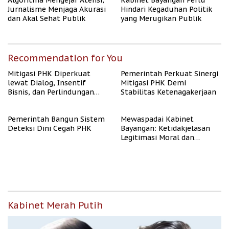
Algoritma Mengejar Atensi,
Kabinet Bayangan Perlu
Jurnalisme Menjaga Akurasi
Hindari Kegaduhan Politik
dan Akal Sehat Publik
yang Merugikan Publik
Recommendation for You
Mitigasi PHK Diperkuat
Pemerintah Perkuat Sinergi
lewat Dialog, Insentif
Mitigasi PHK Demi
Bisnis, dan Perlindungan
Stabilitas Ketenagakerjaan
Tenaga Kerja
Pemerintah Bangun Sistem
Mewaspadai Kabinet
Deteksi Dini Cegah PHK
Bayangan: Ketidakjelasan
Legitimasi Moral dan
Representasi
Kabinet Merah Putih