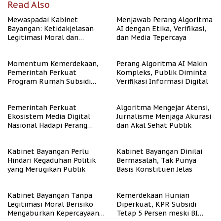
Read Also
Mewaspadai Kabinet
Menjawab Perang Algoritma
Bayangan: Ketidakjelasan
AI dengan Etika, Verifikasi,
Legitimasi Moral dan
dan Media Tepercaya
Representasi
Momentum Kemerdekaan,
Perang Algoritma AI Makin
Pemerintah Perkuat
Kompleks, Publik Diminta
Program Rumah Subsidi
Verifikasi Informasi Digital
untuk Masyarakat
Berpenghasilan Rendah
Pemerintah Perkuat
Algoritma Mengejar Atensi,
Ekosistem Media Digital
Jurnalisme Menjaga Akurasi
Nasional Hadapi Perang
dan Akal Sehat Publik
Algoritma AI
Kabinet Bayangan Perlu
Kabinet Bayangan Dinilai
Hindari Kegaduhan Politik
Bermasalah, Tak Punya
yang Merugikan Publik
Basis Konstituen Jelas
Kabinet Bayangan Tanpa
Kemerdekaan Hunian
Legitimasi Moral Berisiko
Diperkuat, KPR Subsidi
Mengaburkan Kepercayaan
Tetap 5 Persen meski BI