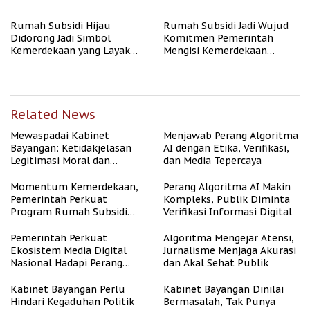
Publik
Rate Naik
Rumah Subsidi Hijau
Rumah Subsidi Jadi Wujud
Didorong Jadi Simbol
Komitmen Pemerintah
Kemerdekaan yang Layak
Mengisi Kemerdekaan
dan Asri
dengan Kesejahteraan
Related News
Mewaspadai Kabinet
Menjawab Perang Algoritma
Bayangan: Ketidakjelasan
AI dengan Etika, Verifikasi,
Legitimasi Moral dan
dan Media Tepercaya
Representasi
Momentum Kemerdekaan,
Perang Algoritma AI Makin
Pemerintah Perkuat
Kompleks, Publik Diminta
Program Rumah Subsidi
Verifikasi Informasi Digital
untuk Masyarakat
Berpenghasilan Rendah
Pemerintah Perkuat
Algoritma Mengejar Atensi,
Ekosistem Media Digital
Jurnalisme Menjaga Akurasi
Nasional Hadapi Perang
dan Akal Sehat Publik
Algoritma AI
Kabinet Bayangan Perlu
Kabinet Bayangan Dinilai
Hindari Kegaduhan Politik
Bermasalah, Tak Punya