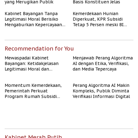
yang Merugikan Publik
Basis Konstituen Jelas
Kabinet Bayangan Tanpa
Kemerdekaan Hunian
Legitimasi Moral Berisiko
Diperkuat, KPR Subsidi
Mengaburkan Kepercayaan
Tetap 5 Persen meski BI
Publik
Rate Naik
Recommendation for You
Mewaspadai Kabinet
Menjawab Perang Algoritma
Bayangan: Ketidakjelasan
AI dengan Etika, Verifikasi,
Legitimasi Moral dan
dan Media Tepercaya
Representasi
Momentum Kemerdekaan,
Perang Algoritma AI Makin
Pemerintah Perkuat
Kompleks, Publik Diminta
Program Rumah Subsidi
Verifikasi Informasi Digital
untuk Masyarakat
Berpenghasilan Rendah
Kabinet Merah Putih