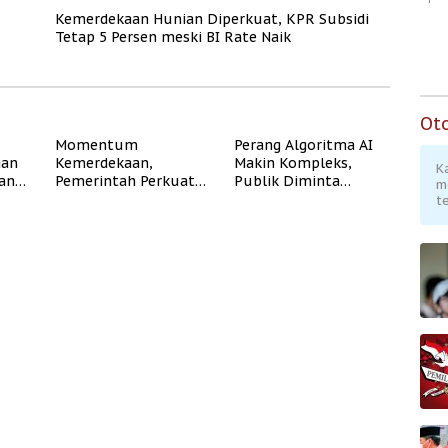
Kemerdekaan Hunian Diperkuat, KPR Subsidi
Tetap 5 Persen meski BI Rate Naik
Ot
Momentum
Perang Algoritma AI
gan
Kemerdekaan,
Makin Kompleks,
K
dan
Pemerintah Perkuat
Publik Diminta
m
Program Rumah
Verifikasi Informasi
te
Subsidi untuk
Digital
Masyarakat
Berpenghasilan
Rendah