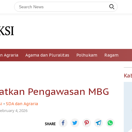
n Agraria
Agama dan Pluralitas
Polhukam
Ragam
Ka
katkan Pengawasan MBG
i
-
SDA dan Agraria
February 4, 2026
SHARE