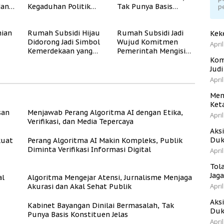
dan
Kegaduhan Politik
Tak Punya Basis
Rendah
p
yang Merugikan
Konstituen Jelas
Publik
ian
Rumah Subsidi Hijau
Rumah Subsidi Jadi
Kek
Didorong Jadi Simbol
Wujud Komitmen
April
Kemerdekaan yang
Pemerintah Mengisi
Rate
Layak dan Asri
Kemerdekaan dengan
Kom
Kesejahteraan
Jud
April
Men
Ket
san
Menjawab Perang Algoritma AI dengan Etika,
April
Verifikasi, dan Media Tepercaya
Aks
Duk
kuat
Perang Algoritma AI Makin Kompleks, Publik
Diminta Verifikasi Informasi Digital
April
Tol
Jag
al
Algoritma Mengejar Atensi, Jurnalisme Menjaga
April
Akurasi dan Akal Sehat Publik
Aks
Kabinet Bayangan Dinilai Bermasalah, Tak
Duk
Punya Basis Konstituen Jelas
April