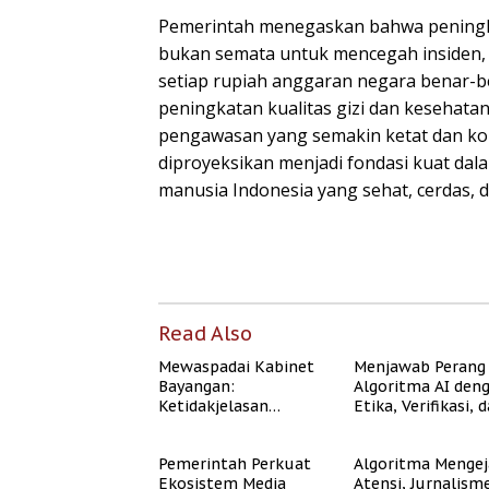
Pemerintah menegaskan bahwa penin
bukan semata untuk mencegah insiden, 
setiap rupiah anggaran negara benar-
peningkatan kualitas gizi dan kesehat
pengawasan yang semakin ketat dan ko
diproyeksikan menjadi fondasi kuat d
manusia Indonesia yang sehat, cerdas, d
Read Also
Mewaspadai Kabinet
Menjawab Perang
Bayangan:
Algoritma AI den
Ketidakjelasan
Etika, Verifikasi, 
Legitimasi Moral dan
Media Tepercaya
Representasi
Pemerintah Perkuat
Algoritma Mengej
Ekosistem Media
Atensi, Jurnalism