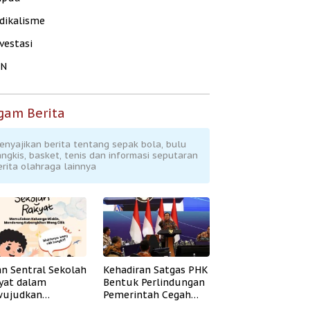
dikalisme
vestasi
KN
gam Berita
enyajikan berita tentang sepak bola, bulu
angkis, basket, tenis dan informasi seputaran
erita olahraga lainnya
an Sentral Sekolah
Kehadiran Satgas PHK
yat dalam
Bentuk Perlindungan
ujudkan
Pemerintah Cegah
idikan Inklusif
Badai PHK