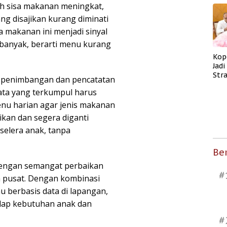
ah sisa makanan meningkat,
ng disajikan kurang diminati
a makanan ini menjadi sinyal
h banyak, berarti menu kurang
Kop
Jad
Str
 penimbangan dan pencatatan
Men
Data yang terkumpul harus
Kes
enu harian agar jenis makanan
jikan dan segera diganti
selera anak, tanpa
Ber
n dengan semangat perbaikan
#
h pusat. Dengan kombinasi
enu berbasis data di lapangan,
dap kebutuhan anak dan
#