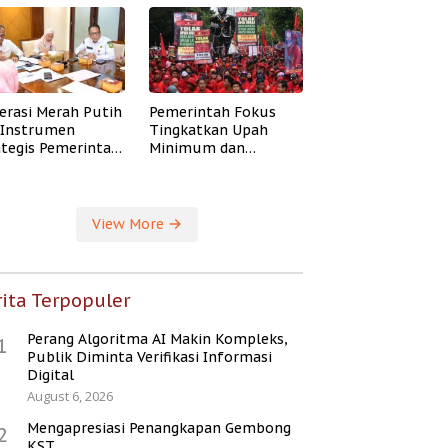
erasi Merah Putih
Pemerintah Fokus
i Instrumen
Tingkatkan Upah
ategis Pemerintah
Minimum dan
ingkatkan
Jaminan Sosial Buruh
ejahteraan Desa
View More
ita Terpopuler
Perang Algoritma AI Makin Kompleks,
1
Publik Diminta Verifikasi Informasi
Digital
August 6, 2026
Mengapresiasi Penangkapan Gembong
2
KST