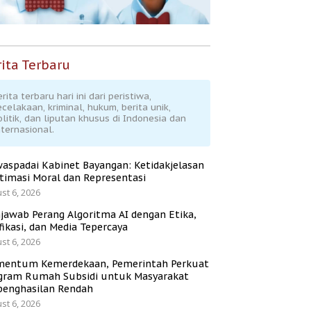
ita Terbaru
rita terbaru hari ini dari peristiwa,
ecelakaan, kriminal, hukum, berita unik,
olitik, dan liputan khusus di Indonesia dan
nternasional.
aspadai Kabinet Bayangan: Ketidakjelasan
itimasi Moral dan Representasi
st 6, 2026
jawab Perang Algoritma AI dengan Etika,
fikasi, dan Media Tepercaya
st 6, 2026
entum Kemerdekaan, Pemerintah Perkuat
gram Rumah Subsidi untuk Masyarakat
penghasilan Rendah
st 6, 2026