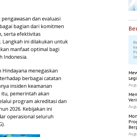
t pengawasan dan evaluasi
bagai bagian dari komitmen
Ber
 serta efektivitas
 Langkah ini dilakukan untuk
Be
k
an manfaat optimal bagi
P
h Indonesia.
I
an Hindayana menegaskan
Mew
terhadap berbagai catatan
Leg
Augu
anya insiden keamanan
 itu, pemerintah akan
Men
Veri
lui program akreditasi dan
Augu
ahun 2026. Kebijakan ini
r operasional seluruh
Mom
Pro
).
Ber
Augu