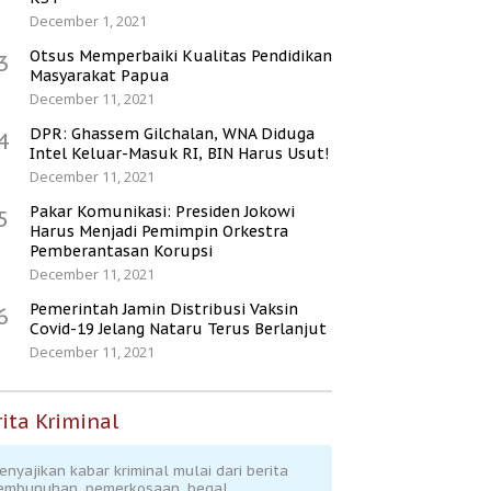
December 1, 2021
Otsus Memperbaiki Kualitas Pendidikan
3
Masyarakat Papua
December 11, 2021
DPR: Ghassem Gilchalan, WNA Diduga
4
Intel Keluar-Masuk RI, BIN Harus Usut!
December 11, 2021
Pakar Komunikasi: Presiden Jokowi
5
Harus Menjadi Pemimpin Orkestra
Pemberantasan Korupsi
December 11, 2021
Pemerintah Jamin Distribusi Vaksin
6
Covid-19 Jelang Nataru Terus Berlanjut
December 11, 2021
ita Kriminal
enyajikan kabar kriminal mulai dari berita
embunuhan, pemerkosaan, begal,