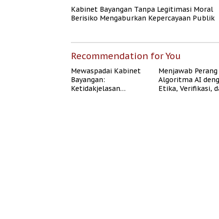
Kabinet Bayangan Tanpa Legitimasi Moral
Berisiko Mengaburkan Kepercayaan Publik
Recommendation for You
Mewaspadai Kabinet
Menjawab Perang
Bayangan:
Algoritma AI den
Ketidakjelasan
Etika, Verifikasi, 
Legitimasi Moral dan
Media Tepercaya
Representasi