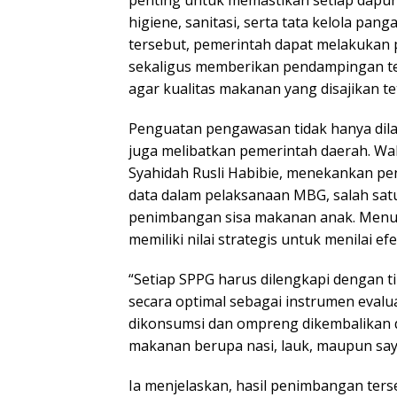
penting untuk memastikan setiap dap
higiene, sanitasi, serta tata kelola pan
tersebut, pemerintah dapat melakukan
sekaligus memberikan pendampingan te
agar kualitas makanan yang disajikan te
Penguatan pengawasan tidak hanya dilak
juga melibatkan pemerintah daerah. Wak
Syahidah Rusli Habibie, menekankan pen
data dalam pelaksanaan MBG, salah sat
penimbangan sisa makanan anak. Menur
memiliki nilai strategis untuk menilai ef
“Setiap SPPG harus dilengkapi dengan 
secara optimal sebagai instrumen evalu
dikonsumsi dan ompreng dikembalikan d
makanan berupa nasi, lauk, maupun sayur
Ia menjelaskan, hasil penimbangan ter