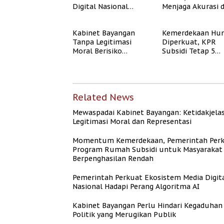
Digital Nasional
Menjaga Akurasi 
Hadapi Perang
Akal Sehat Publik
Algoritma AI
Kabinet Bayangan
Kemerdekaan Hun
Tanpa Legitimasi
Diperkuat, KPR
Moral Berisiko
Subsidi Tetap 5
Mengaburkan
Persen meski BI 
Kepercayaan Publik
Naik
Related News
Mewaspadai Kabinet Bayangan: Ketidakjela
Legitimasi Moral dan Representasi
Momentum Kemerdekaan, Pemerintah Per
Program Rumah Subsidi untuk Masyarakat
Berpenghasilan Rendah
Pemerintah Perkuat Ekosistem Media Digit
Nasional Hadapi Perang Algoritma AI
Kabinet Bayangan Perlu Hindari Kegaduhan
Politik yang Merugikan Publik