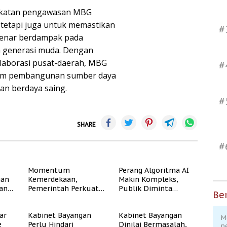
gkatan pengawasan MBG
tetapi juga untuk memastikan
#
benar berdampak pada
an generasi muda. Dengan
laborasi pusat-daerah, MBG
#
alam pembangunan sumber daya
an berdaya saing.
#
SHARE
#
Momentum
Perang Algoritma AI
gan
Kemerdekaan,
Makin Kompleks,
dan
Pemerintah Perkuat
Publik Diminta
Ber
Program Rumah
Verifikasi Informasi
Subsidi untuk
Digital
ar
Kabinet Bayangan
Kabinet Bayangan
Masyarakat
M
e
Perlu Hindari
Dinilai Bermasalah,
Berpenghasilan
p