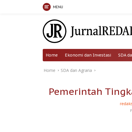
MENU
Skip
to
content
Home
Ekonomi dan Investasi
SDA da
Home
SDA dan Agraria
Pemerintah Ting
redaks