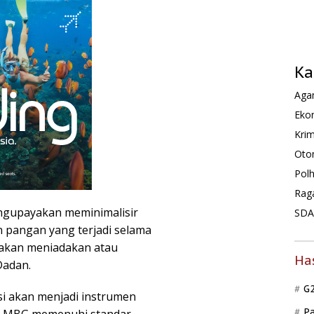
Ka
Agam
Ekon
Krim
Oto
Pol
Rag
ngupayakan meminimalisir
SDA 
 pangan yang terjadi selama
 akan meniadakan atau
Ha
Dadan.
G
si akan menjadi instrumen
P