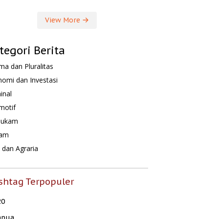
View More
tegori Berita
a dan Pluralitas
omi dan Investasi
inal
motif
hukam
am
dan Agraria
shtag Terpopuler
20
apua