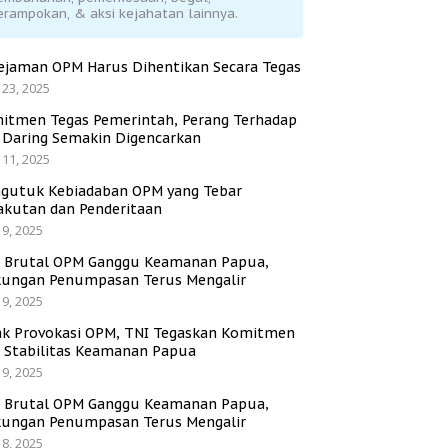
erampokan, & aksi kejahatan lainnya.
ejaman OPM Harus Dihentikan Secara Tegas
 23, 2025
itmen Tegas Pemerintah, Perang Terhadap
i Daring Semakin Digencarkan
 11, 2025
gutuk Kebiadaban OPM yang Tebar
akutan dan Penderitaan
 9, 2025
i Brutal OPM Ganggu Keamanan Papua,
ungan Penumpasan Terus Mengalir
 9, 2025
ak Provokasi OPM, TNI Tegaskan Komitmen
a Stabilitas Keamanan Papua
 9, 2025
i Brutal OPM Ganggu Keamanan Papua,
ungan Penumpasan Terus Mengalir
 8, 2025