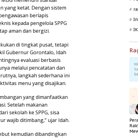
ur MBG memenuhi standar
gan yang ketat. Dengan sistem
ra
 pengawasan berlapis
In
knis kepada pengelola SPPG
I
tap aman dan bergizi.
ukan di tingkat pusat, tetapi
Ra
il Gubernur Gorontalo, Idah
tingnya evaluasi berbasis
M
unya melalui pencatatan dan
t
b
utnya, langkah sederhana ini
ektivitas menu yang disajikan.
timbangan yang dimanfaatkan
asi. Setelah makanan
ari sekolah ke SPPG, sisa
 wajib ditimbang,” ujar Idah.
Per
Rak
Mew
sebut kemudian dibandingkan
Pend