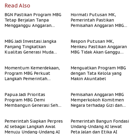
Read Also
BGN Pastikan Program MBG
Hormati Putusan MK,
Tetap Berjalan Tanpa
Pemerintah Pastikan
Mengganggu Anggaran
Pemisahan Anggaran MBG
Pendidikan
Berjalan Terukur
MBG Jadi Investasi Jangka
Respon Putusan MK,
Panjang Tingkatkan
Menkeu Pastikan Anggaran
Kualitas Generasi Muda
MBG Tidak Akan Ganggu
Indonesia
APBN
Momentum Kemerdekaan,
Menguatkan Program MBG
Program MBG Perkuat
dengan Tata Kelola yang
Langkah Pemerintah
Makin Akuntabel
Perangi Stunting
Papua Jadi Prioritas
Pemisahan Anggaran MBG
Program MBG Demi
Memperkokoh Komitmen
Membangun Generasi Sehat
Negara terhadap Gizi dan
dan Bebas Stunting
Pendidikan
Pemerintah Siapkan Perpres
Pemerintah Bangun Fondasi
AI sebagai Langkah Awal
Undang-Undang AI lewat
Menuju Undang-Undang AI
Peta Jalan dan Etika AI