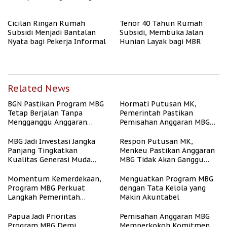
Cicilan Ringan Rumah
Tenor 40 Tahun Rumah
Subsidi Menjadi Bantalan
Subsidi, Membuka Jalan
Nyata bagi Pekerja Informal
Hunian Layak bagi MBR
Related News
BGN Pastikan Program MBG
Hormati Putusan MK,
Tetap Berjalan Tanpa
Pemerintah Pastikan
Mengganggu Anggaran
Pemisahan Anggaran MBG
Pendidikan
Berjalan Terukur
MBG Jadi Investasi Jangka
Respon Putusan MK,
Panjang Tingkatkan
Menkeu Pastikan Anggaran
Kualitas Generasi Muda
MBG Tidak Akan Ganggu
Indonesia
APBN
Momentum Kemerdekaan,
Menguatkan Program MBG
Program MBG Perkuat
dengan Tata Kelola yang
Langkah Pemerintah
Makin Akuntabel
Perangi Stunting
Papua Jadi Prioritas
Pemisahan Anggaran MBG
Program MBG Demi
Memperkokoh Komitmen