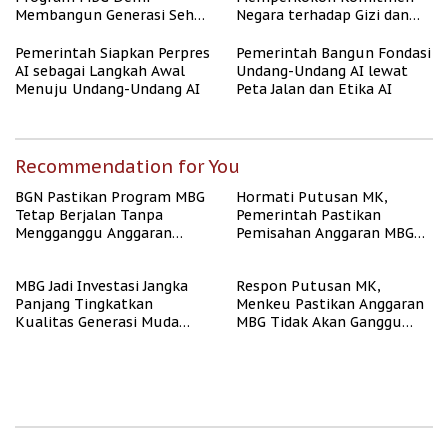
Membangun Generasi Sehat
Negara terhadap Gizi dan
dan Bebas Stunting
Pendidikan
Pemerintah Siapkan Perpres
Pemerintah Bangun Fondasi
AI sebagai Langkah Awal
Undang-Undang AI lewat
Menuju Undang-Undang AI
Peta Jalan dan Etika AI
Recommendation for You
BGN Pastikan Program MBG
Hormati Putusan MK,
Tetap Berjalan Tanpa
Pemerintah Pastikan
Mengganggu Anggaran
Pemisahan Anggaran MBG
Pendidikan
Berjalan Terukur
MBG Jadi Investasi Jangka
Respon Putusan MK,
Panjang Tingkatkan
Menkeu Pastikan Anggaran
Kualitas Generasi Muda
MBG Tidak Akan Ganggu
Indonesia
APBN