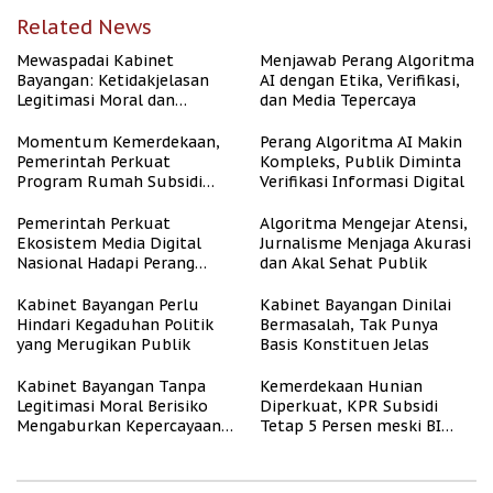
Related News
Mewaspadai Kabinet
Menjawab Perang Algoritma
Bayangan: Ketidakjelasan
AI dengan Etika, Verifikasi,
Legitimasi Moral dan
dan Media Tepercaya
Representasi
Momentum Kemerdekaan,
Perang Algoritma AI Makin
Pemerintah Perkuat
Kompleks, Publik Diminta
Program Rumah Subsidi
Verifikasi Informasi Digital
untuk Masyarakat
Berpenghasilan Rendah
Pemerintah Perkuat
Algoritma Mengejar Atensi,
Ekosistem Media Digital
Jurnalisme Menjaga Akurasi
Nasional Hadapi Perang
dan Akal Sehat Publik
Algoritma AI
Kabinet Bayangan Perlu
Kabinet Bayangan Dinilai
Hindari Kegaduhan Politik
Bermasalah, Tak Punya
yang Merugikan Publik
Basis Konstituen Jelas
Kabinet Bayangan Tanpa
Kemerdekaan Hunian
Legitimasi Moral Berisiko
Diperkuat, KPR Subsidi
Mengaburkan Kepercayaan
Tetap 5 Persen meski BI
Publik
Rate Naik