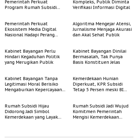
Pemerintah Perkuat
Kompleks, Publik Diminta
Program Rumah Subsidi
Verifikasi Informasi Digital
untuk Masyarakat
Berpenghasilan Rendah
Pemerintah Perkuat
Algoritma Mengejar Atensi,
Ekosistem Media Digital
Jurnalisme Menjaga Akurasi
Nasional Hadapi Perang
dan Akal Sehat Publik
Algoritma AI
Kabinet Bayangan Perlu
Kabinet Bayangan Dinilai
Hindari Kegaduhan Politik
Bermasalah, Tak Punya
yang Merugikan Publik
Basis Konstituen Jelas
Kabinet Bayangan Tanpa
Kemerdekaan Hunian
Legitimasi Moral Berisiko
Diperkuat, KPR Subsidi
Mengaburkan Kepercayaan
Tetap 5 Persen meski BI
Publik
Rate Naik
Rumah Subsidi Hijau
Rumah Subsidi Jadi Wujud
Didorong Jadi Simbol
Komitmen Pemerintah
Kemerdekaan yang Layak
Mengisi Kemerdekaan
dan Asri
dengan Kesejahteraan