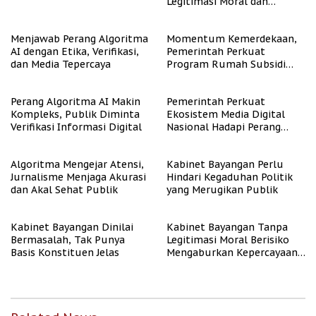
Legitimasi Moral dan
Representasi
Menjawab Perang Algoritma
Momentum Kemerdekaan,
AI dengan Etika, Verifikasi,
Pemerintah Perkuat
dan Media Tepercaya
Program Rumah Subsidi
untuk Masyarakat
Berpenghasilan Rendah
Perang Algoritma AI Makin
Pemerintah Perkuat
Kompleks, Publik Diminta
Ekosistem Media Digital
Verifikasi Informasi Digital
Nasional Hadapi Perang
Algoritma AI
Algoritma Mengejar Atensi,
Kabinet Bayangan Perlu
Jurnalisme Menjaga Akurasi
Hindari Kegaduhan Politik
dan Akal Sehat Publik
yang Merugikan Publik
Kabinet Bayangan Dinilai
Kabinet Bayangan Tanpa
Bermasalah, Tak Punya
Legitimasi Moral Berisiko
Basis Konstituen Jelas
Mengaburkan Kepercayaan
Publik