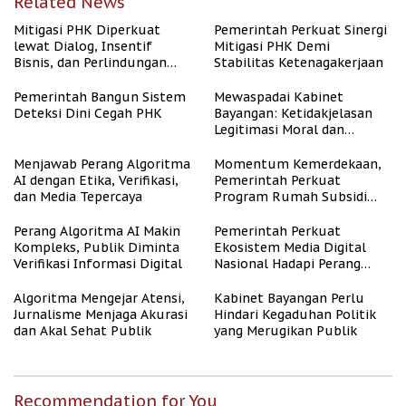
Related News
Mitigasi PHK Diperkuat
Pemerintah Perkuat Sinergi
lewat Dialog, Insentif
Mitigasi PHK Demi
Bisnis, dan Perlindungan
Stabilitas Ketenagakerjaan
Tenaga Kerja
Pemerintah Bangun Sistem
Mewaspadai Kabinet
Deteksi Dini Cegah PHK
Bayangan: Ketidakjelasan
Legitimasi Moral dan
Representasi
Menjawab Perang Algoritma
Momentum Kemerdekaan,
AI dengan Etika, Verifikasi,
Pemerintah Perkuat
dan Media Tepercaya
Program Rumah Subsidi
untuk Masyarakat
Berpenghasilan Rendah
Perang Algoritma AI Makin
Pemerintah Perkuat
Kompleks, Publik Diminta
Ekosistem Media Digital
Verifikasi Informasi Digital
Nasional Hadapi Perang
Algoritma AI
Algoritma Mengejar Atensi,
Kabinet Bayangan Perlu
Jurnalisme Menjaga Akurasi
Hindari Kegaduhan Politik
dan Akal Sehat Publik
yang Merugikan Publik
Recommendation for You