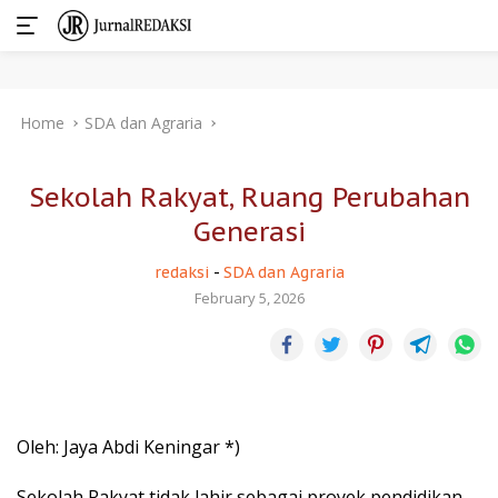
Skip
Home
SDA dan Agraria
to
content
Sekolah Rakyat, Ruang Perubahan
Generasi
redaksi
-
SDA dan Agraria
February 5, 2026
Oleh: Jaya Abdi Keningar *)
Sekolah Rakyat tidak lahir sebagai proyek pendidikan