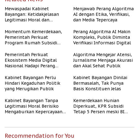
Mewaspadai Kabinet
Menjawab Perang Algoritma
Bayangan: Ketidakjelasan
AI dengan Etika, Verifikasi,
Legitimasi Moral dan
dan Media Tepercaya
Representasi
Momentum Kemerdekaan,
Perang Algoritma AI Makin
Pemerintah Perkuat
Kompleks, Publik Diminta
Program Rumah Subsidi
Verifikasi Informasi Digital
untuk Masyarakat
Berpenghasilan Rendah
Pemerintah Perkuat
Algoritma Mengejar Atensi,
Ekosistem Media Digital
Jurnalisme Menjaga Akurasi
Nasional Hadapi Perang
dan Akal Sehat Publik
Algoritma AI
Kabinet Bayangan Perlu
Kabinet Bayangan Dinilai
Hindari Kegaduhan Politik
Bermasalah, Tak Punya
yang Merugikan Publik
Basis Konstituen Jelas
Kabinet Bayangan Tanpa
Kemerdekaan Hunian
Legitimasi Moral Berisiko
Diperkuat, KPR Subsidi
Mengaburkan Kepercayaan
Tetap 5 Persen meski BI
Publik
Rate Naik
Recommendation for You