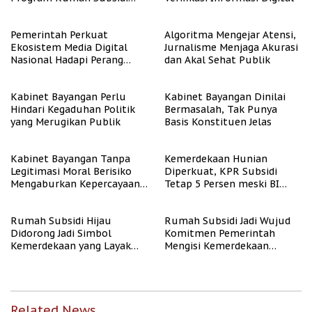
untuk Masyarakat
Berpenghasilan Rendah
Pemerintah Perkuat
Algoritma Mengejar Atensi,
Ekosistem Media Digital
Jurnalisme Menjaga Akurasi
Nasional Hadapi Perang
dan Akal Sehat Publik
Algoritma AI
Kabinet Bayangan Perlu
Kabinet Bayangan Dinilai
Hindari Kegaduhan Politik
Bermasalah, Tak Punya
yang Merugikan Publik
Basis Konstituen Jelas
Kabinet Bayangan Tanpa
Kemerdekaan Hunian
Legitimasi Moral Berisiko
Diperkuat, KPR Subsidi
Mengaburkan Kepercayaan
Tetap 5 Persen meski BI
Publik
Rate Naik
Rumah Subsidi Hijau
Rumah Subsidi Jadi Wujud
Didorong Jadi Simbol
Komitmen Pemerintah
Kemerdekaan yang Layak
Mengisi Kemerdekaan
dan Asri
dengan Kesejahteraan
Related News