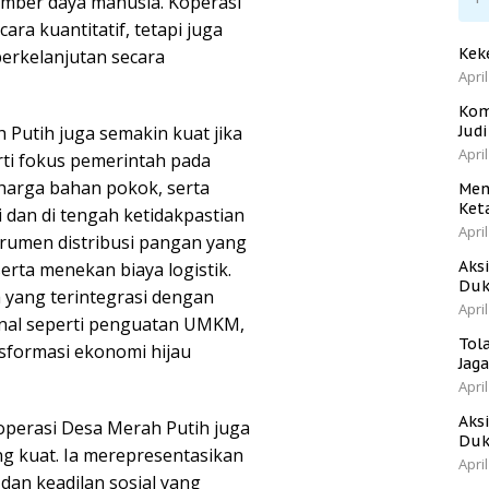
ber daya manusia. Koperasi
ra kuantitatif, tetapi juga
Kek
 berkelanjutan secara
April
Kom
Putih juga semakin kuat jika
Jud
April
rti fokus pemerintah pada
i harga bahan pokok, serta
Men
Ket
dan di tengah ketidakpastian
April
strumen distribusi pangan yang
Aks
serta menekan biaya logistik.
Duk
 yang terintegrasi dengan
April
onal seperti penguatan UMKM,
Tol
formasi ekonomi hijau
Jag
April
Aks
operasi Desa Merah Putih juga
Duk
ang kuat. Ia merepresentasikan
April
dan keadilan sosial yang