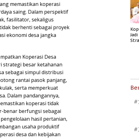
ang memastikan koperasi
rdaya saing. Dalam perspektif
, fasilitator, sekaligus
idak berhenti sebagai proyek
Kop
asi ekonomi desa jangka
Jad
Str
Men
Kes
empatkan Koperasi Desa
i strategi besar ketahanan
a sebagai simpul distribusi
tong rantai pasok panjang,
Ber
kulak, serta memperkuat
desa. Dalam pandangannya,
#
emastikan koperasi tidak
ar-benar berfungsi sebagai
 pengelolaan hasil pertanian,
embangan usaha produktif
#
operasi desa dan kebijakan