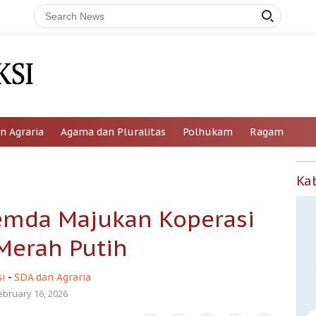
n Agraria
Agama dan Pluralitas
Polhukam
Ragam
Ka
mda Majukan Koperasi
Merah Putih
i
-
SDA dan Agraria
ebruary 16, 2026