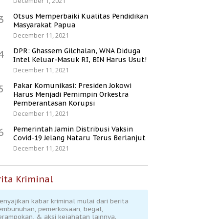
December 1, 2021
Otsus Memperbaiki Kualitas Pendidikan
3
Masyarakat Papua
December 11, 2021
DPR: Ghassem Gilchalan, WNA Diduga
4
Intel Keluar-Masuk RI, BIN Harus Usut!
December 11, 2021
Pakar Komunikasi: Presiden Jokowi
5
Harus Menjadi Pemimpin Orkestra
Pemberantasan Korupsi
December 11, 2021
Pemerintah Jamin Distribusi Vaksin
6
Covid-19 Jelang Nataru Terus Berlanjut
December 11, 2021
ita Kriminal
enyajikan kabar kriminal mulai dari berita
embunuhan, pemerkosaan, begal,
erampokan, & aksi kejahatan lainnya.