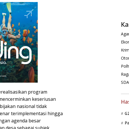
Ka
Agam
Ekon
Krim
Oto
Pol
Rag
SDA 
realisasikan program
 mencerminkan keseriusan
Ha
ijakan nasional tidak
-benar terimplementasi hingga
G
dengan agenda besar
P
an desa sebagai subjek