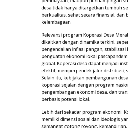
pembiayaan, maupun pendampingan sum
desa tidak hanya ditargetkan tumbuh seca
berkualitas, sehat secara finansial, dan
kelembagaan.
Relevansi program Koperasi Desa Merah 
dikaitkan dengan dinamika terkini, sepe
pengendalian inflasi pangan, stabilisas
penguatan ekonomi lokal pascapandemi 
global. Koperasi desa dapat menjadi in
efektif, memperpendek jalur distribusi, 
Selain itu, kebijakan pembangunan desa
koperasi sejalan dengan program nasi
pengembangan ekonomi desa, dan trans
berbasis potensi lokal.
Lebih dari sekadar program ekonomi, K
memiliki dimensi sosial dan ideologis y
semangat gotong royong, kemandirian, 