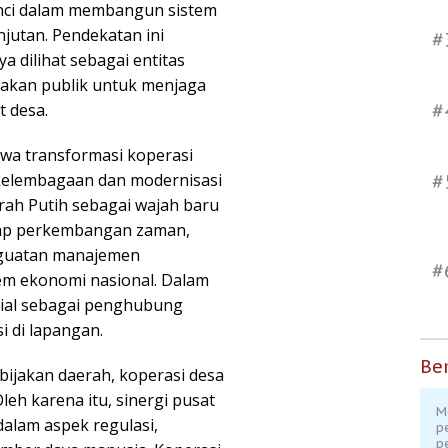
nci dalam membangun sistem
njutan. Pendekatan ini
#
 dilihat sebagai entitas
jakan publik untuk menjaga
#
t desa.
wa transformasi koperasi
kelembagaan dan modernisasi
#
erah Putih sebagai wajah baru
adap perkembangan zaman,
enguatan manajemen
#
tem ekonomi nasional. Dalam
sial sebagai penghubung
i di lapangan.
Ber
bijakan daerah, koperasi desa
leh karena itu, sinergi pusat
M
dalam aspek regulasi,
p
p