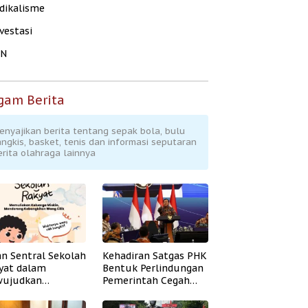
dikalisme
vestasi
KN
gam Berita
enyajikan berita tentang sepak bola, bulu
angkis, basket, tenis dan informasi seputaran
erita olahraga lainnya
an Sentral Sekolah
Kehadiran Satgas PHK
yat dalam
Bentuk Perlindungan
ujudkan
Pemerintah Cegah
idikan Inklusif
Badai PHK