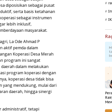
ra
a diposisikan sebagai pusat
uktif, serta basis ketahanan
In
koperasi sebagai instrumen
I
 lebih inklusif,
pemberdayaan masyarakat.
Ra
agri, La Ode Ahmad P
n aktif pemda dalam
M
t
angan Koperasi Desa Merah
b
n program ini sangat
 daerah dalam melakukan
rasi program koperasi dengan
a, koperasi desa tidak bisa
kan yang mendukung, mulai dari
an daerah, hingga sinergi
Per
Rak
Mew
Pend
dministratif, tetapi