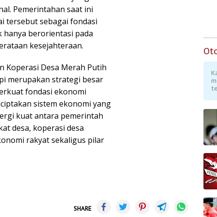
al. Pemerintahan saat ini
i tersebut sebagai fondasi
 hanya berorientasi pada
erataan kesejahteraan.
Ot
 Koperasi Desa Merah Putih
K
pi merupakan strategi besar
m
te
erkuat fondasi ekonomi
nciptakan sistem ekonomi yang
nergi kuat antara pemerintah
at desa, koperasi desa
nomi rakyat sekaligus pilar
SHARE