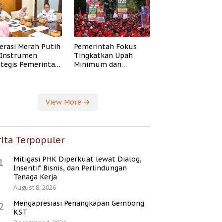
erasi Merah Putih
Pemerintah Fokus
i Instrumen
Tingkatkan Upah
ategis Pemerintah
Minimum dan
ingkatkan
Jaminan Sosial Buruh
ejahteraan Desa
View More
ita Terpopuler
Mitigasi PHK Diperkuat lewat Dialog,
1
Insentif Bisnis, dan Perlindungan
Tenaga Kerja
August 8, 2026
Mengapresiasi Penangkapan Gembong
2
KST