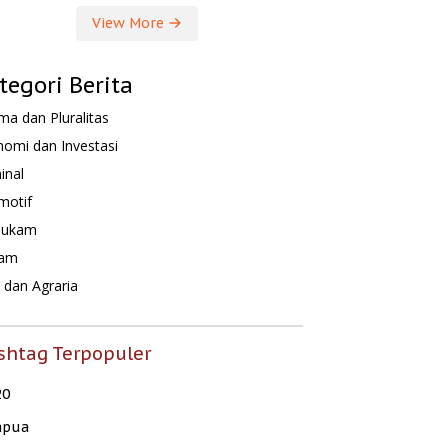
View More
tegori Berita
a dan Pluralitas
omi dan Investasi
inal
motif
hukam
am
dan Agraria
shtag Terpopuler
20
apua