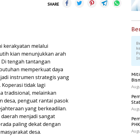
SHARE
Ber
Be
 kerakyatan melalui
k
tih kian menunjukkan arah
P
I
. Di tengah tantangan
 kebutuhan memperkuat daya
Mit
jadi instrumen strategis yang
Bisn
 Koperasi tidak lagi
Augu
a tradisional, melainkan
Pem
 desa, penguat rantai pasok
Sta
ejahteraan yang berkeadilan.
Augu
h daerah menjadi sangat
Pem
rada paling dekat dengan
PH
Augu
 masyarakat desa.