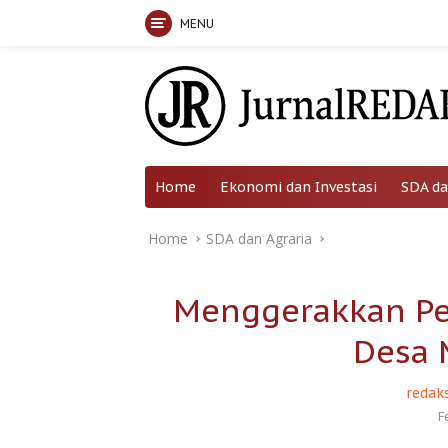
MENU
Skip
to
content
Home
Ekonomi dan Investasi
SDA da
Home
SDA dan Agraria
Menggerakkan Pe
Desa 
redaks
F