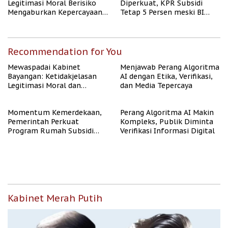
Legitimasi Moral Berisiko
Diperkuat, KPR Subsidi
Mengaburkan Kepercayaan
Tetap 5 Persen meski BI
Publik
Rate Naik
Recommendation for You
Mewaspadai Kabinet
Menjawab Perang Algoritma
Bayangan: Ketidakjelasan
AI dengan Etika, Verifikasi,
Legitimasi Moral dan
dan Media Tepercaya
Representasi
Momentum Kemerdekaan,
Perang Algoritma AI Makin
Pemerintah Perkuat
Kompleks, Publik Diminta
Program Rumah Subsidi
Verifikasi Informasi Digital
untuk Masyarakat
Berpenghasilan Rendah
Kabinet Merah Putih