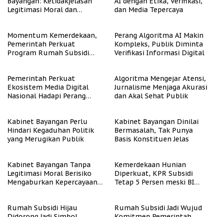
Bayangan: Ketidakjelasan
AI dengan Etika, Verifikasi,
Legitimasi Moral dan
dan Media Tepercaya
Representasi
Momentum Kemerdekaan,
Perang Algoritma AI Makin
Pemerintah Perkuat
Kompleks, Publik Diminta
Program Rumah Subsidi
Verifikasi Informasi Digital
untuk Masyarakat
Berpenghasilan Rendah
Pemerintah Perkuat
Algoritma Mengejar Atensi,
Ekosistem Media Digital
Jurnalisme Menjaga Akurasi
Nasional Hadapi Perang
dan Akal Sehat Publik
Algoritma AI
Kabinet Bayangan Perlu
Kabinet Bayangan Dinilai
Hindari Kegaduhan Politik
Bermasalah, Tak Punya
yang Merugikan Publik
Basis Konstituen Jelas
Kabinet Bayangan Tanpa
Kemerdekaan Hunian
Legitimasi Moral Berisiko
Diperkuat, KPR Subsidi
Mengaburkan Kepercayaan
Tetap 5 Persen meski BI
Publik
Rate Naik
Rumah Subsidi Hijau
Rumah Subsidi Jadi Wujud
Didorong Jadi Simbol
Komitmen Pemerintah