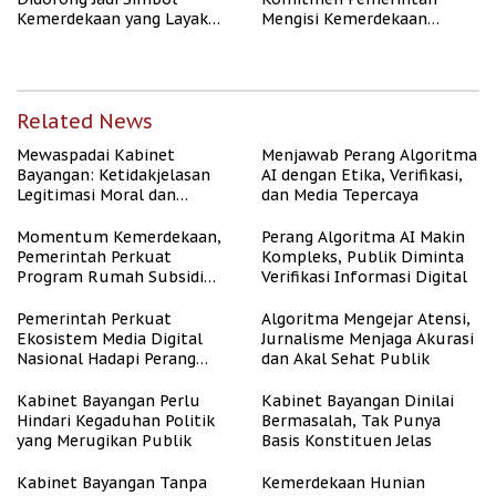
Kemerdekaan yang Layak
Mengisi Kemerdekaan
dan Asri
dengan Kesejahteraan
Related News
Mewaspadai Kabinet
Menjawab Perang Algoritma
Bayangan: Ketidakjelasan
AI dengan Etika, Verifikasi,
Legitimasi Moral dan
dan Media Tepercaya
Representasi
Momentum Kemerdekaan,
Perang Algoritma AI Makin
Pemerintah Perkuat
Kompleks, Publik Diminta
Program Rumah Subsidi
Verifikasi Informasi Digital
untuk Masyarakat
Berpenghasilan Rendah
Pemerintah Perkuat
Algoritma Mengejar Atensi,
Ekosistem Media Digital
Jurnalisme Menjaga Akurasi
Nasional Hadapi Perang
dan Akal Sehat Publik
Algoritma AI
Kabinet Bayangan Perlu
Kabinet Bayangan Dinilai
Hindari Kegaduhan Politik
Bermasalah, Tak Punya
yang Merugikan Publik
Basis Konstituen Jelas
Kabinet Bayangan Tanpa
Kemerdekaan Hunian