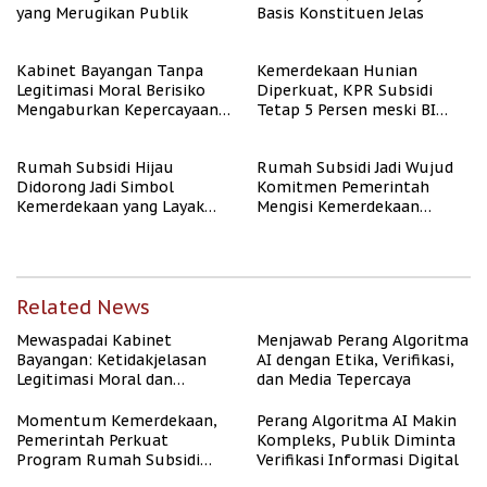
yang Merugikan Publik
Basis Konstituen Jelas
Kabinet Bayangan Tanpa
Kemerdekaan Hunian
Legitimasi Moral Berisiko
Diperkuat, KPR Subsidi
Mengaburkan Kepercayaan
Tetap 5 Persen meski BI
Publik
Rate Naik
Rumah Subsidi Hijau
Rumah Subsidi Jadi Wujud
Didorong Jadi Simbol
Komitmen Pemerintah
Kemerdekaan yang Layak
Mengisi Kemerdekaan
dan Asri
dengan Kesejahteraan
Related News
Mewaspadai Kabinet
Menjawab Perang Algoritma
Bayangan: Ketidakjelasan
AI dengan Etika, Verifikasi,
Legitimasi Moral dan
dan Media Tepercaya
Representasi
Momentum Kemerdekaan,
Perang Algoritma AI Makin
Pemerintah Perkuat
Kompleks, Publik Diminta
Program Rumah Subsidi
Verifikasi Informasi Digital
untuk Masyarakat