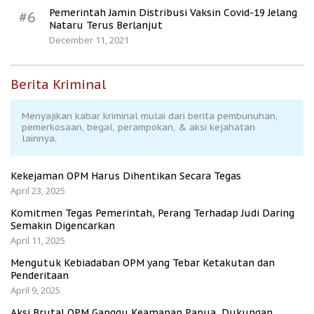
Pemerintah Jamin Distribusi Vaksin Covid-19 Jelang
#6
Nataru Terus Berlanjut
December 11, 2021
Berita Kriminal
Menyajikan kabar kriminal mulai dari berita pembunuhan,
pemerkosaan, begal, perampokan, & aksi kejahatan
lainnya.
Kekejaman OPM Harus Dihentikan Secara Tegas
April 23, 2025
Komitmen Tegas Pemerintah, Perang Terhadap Judi Daring
Semakin Digencarkan
April 11, 2025
Mengutuk Kebiadaban OPM yang Tebar Ketakutan dan
Penderitaan
April 9, 2025
Aksi Brutal OPM Ganggu Keamanan Papua, Dukungan