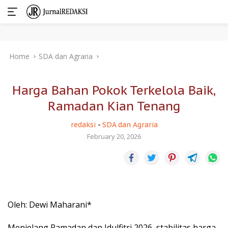
Skip
Home
SDA dan Agraria
to
content
Harga Bahan Pokok Terkelola Baik,
Ramadan Kian Tenang
redaksi
-
SDA dan Agraria
February 20, 2026
Oleh: Dewi Maharani*
Menjelang Ramadan dan Idulfitri 2026, stabilitas harga