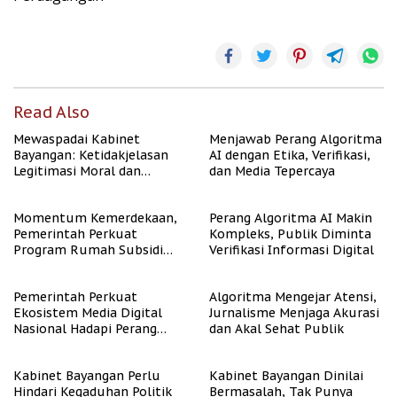
Read Also
Mewaspadai Kabinet
Menjawab Perang Algoritma
Bayangan: Ketidakjelasan
AI dengan Etika, Verifikasi,
Legitimasi Moral dan
dan Media Tepercaya
Representasi
Momentum Kemerdekaan,
Perang Algoritma AI Makin
Pemerintah Perkuat
Kompleks, Publik Diminta
Program Rumah Subsidi
Verifikasi Informasi Digital
untuk Masyarakat
Berpenghasilan Rendah
Pemerintah Perkuat
Algoritma Mengejar Atensi,
Ekosistem Media Digital
Jurnalisme Menjaga Akurasi
Nasional Hadapi Perang
dan Akal Sehat Publik
Algoritma AI
Kabinet Bayangan Perlu
Kabinet Bayangan Dinilai
Hindari Kegaduhan Politik
Bermasalah, Tak Punya