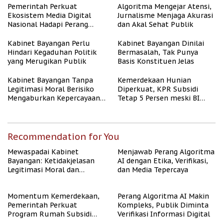
Berpenghasilan Rendah
Pemerintah Perkuat
Algoritma Mengejar Atensi,
Ekosistem Media Digital
Jurnalisme Menjaga Akurasi
Nasional Hadapi Perang
dan Akal Sehat Publik
Algoritma AI
Kabinet Bayangan Perlu
Kabinet Bayangan Dinilai
Hindari Kegaduhan Politik
Bermasalah, Tak Punya
yang Merugikan Publik
Basis Konstituen Jelas
Kabinet Bayangan Tanpa
Kemerdekaan Hunian
Legitimasi Moral Berisiko
Diperkuat, KPR Subsidi
Mengaburkan Kepercayaan
Tetap 5 Persen meski BI
Publik
Rate Naik
Recommendation for You
Mewaspadai Kabinet
Menjawab Perang Algoritma
Bayangan: Ketidakjelasan
AI dengan Etika, Verifikasi,
Legitimasi Moral dan
dan Media Tepercaya
Representasi
Momentum Kemerdekaan,
Perang Algoritma AI Makin
Pemerintah Perkuat
Kompleks, Publik Diminta
Program Rumah Subsidi
Verifikasi Informasi Digital