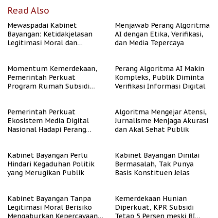
Read Also
Mewaspadai Kabinet
Menjawab Perang Algoritma
Bayangan: Ketidakjelasan
AI dengan Etika, Verifikasi,
Legitimasi Moral dan
dan Media Tepercaya
Representasi
Momentum Kemerdekaan,
Perang Algoritma AI Makin
Pemerintah Perkuat
Kompleks, Publik Diminta
Program Rumah Subsidi
Verifikasi Informasi Digital
untuk Masyarakat
Berpenghasilan Rendah
Pemerintah Perkuat
Algoritma Mengejar Atensi,
Ekosistem Media Digital
Jurnalisme Menjaga Akurasi
Nasional Hadapi Perang
dan Akal Sehat Publik
Algoritma AI
Kabinet Bayangan Perlu
Kabinet Bayangan Dinilai
Hindari Kegaduhan Politik
Bermasalah, Tak Punya
yang Merugikan Publik
Basis Konstituen Jelas
Kabinet Bayangan Tanpa
Kemerdekaan Hunian
Legitimasi Moral Berisiko
Diperkuat, KPR Subsidi
Mengaburkan Kepercayaan
Tetap 5 Persen meski BI