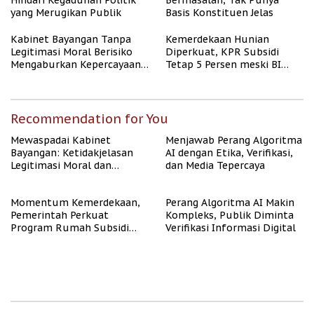
Hindari Kegaduhan Politik
Bermasalah, Tak Punya
yang Merugikan Publik
Basis Konstituen Jelas
Kabinet Bayangan Tanpa
Kemerdekaan Hunian
Legitimasi Moral Berisiko
Diperkuat, KPR Subsidi
Mengaburkan Kepercayaan
Tetap 5 Persen meski BI
Publik
Rate Naik
Recommendation for You
Mewaspadai Kabinet
Menjawab Perang Algoritma
Bayangan: Ketidakjelasan
AI dengan Etika, Verifikasi,
Legitimasi Moral dan
dan Media Tepercaya
Representasi
Momentum Kemerdekaan,
Perang Algoritma AI Makin
Pemerintah Perkuat
Kompleks, Publik Diminta
Program Rumah Subsidi
Verifikasi Informasi Digital
untuk Masyarakat
Berpenghasilan Rendah