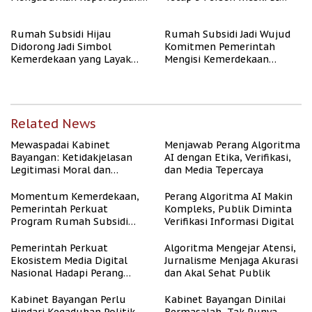
Publik
Rate Naik
Rumah Subsidi Hijau
Rumah Subsidi Jadi Wujud
Didorong Jadi Simbol
Komitmen Pemerintah
Kemerdekaan yang Layak
Mengisi Kemerdekaan
dan Asri
dengan Kesejahteraan
Related News
Mewaspadai Kabinet
Menjawab Perang Algoritma
Bayangan: Ketidakjelasan
AI dengan Etika, Verifikasi,
Legitimasi Moral dan
dan Media Tepercaya
Representasi
Momentum Kemerdekaan,
Perang Algoritma AI Makin
Pemerintah Perkuat
Kompleks, Publik Diminta
Program Rumah Subsidi
Verifikasi Informasi Digital
untuk Masyarakat
Berpenghasilan Rendah
Pemerintah Perkuat
Algoritma Mengejar Atensi,
Ekosistem Media Digital
Jurnalisme Menjaga Akurasi
Nasional Hadapi Perang
dan Akal Sehat Publik
Algoritma AI
Kabinet Bayangan Perlu
Kabinet Bayangan Dinilai