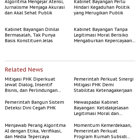
Algoritma Mengejar Atensi,
Kabinet Bayangan Perlu
Jurnalisme Menjaga Akurasi
Hindari Kegaduhan Politik
dan Akal Sehat Publik
yang Merugikan Publik
Kabinet Bayangan Dinilai
Kabinet Bayangan Tanpa
Bermasalah, Tak Punya
Legitimasi Moral Berisiko
Basis Konstituen Jelas
Mengaburkan Kepercayaan
Publik
Related News
Mitigasi PHK Diperkuat
Pemerintah Perkuat Sinergi
lewat Dialog, Insentif
Mitigasi PHK Demi
Bisnis, dan Perlindungan
Stabilitas Ketenagakerjaan
Tenaga Kerja
Pemerintah Bangun Sistem
Mewaspadai Kabinet
Deteksi Dini Cegah PHK
Bayangan: Ketidakjelasan
Legitimasi Moral dan
Representasi
Menjawab Perang Algoritma
Momentum Kemerdekaan,
AI dengan Etika, Verifikasi,
Pemerintah Perkuat
dan Media Tepercaya
Program Rumah Subsidi