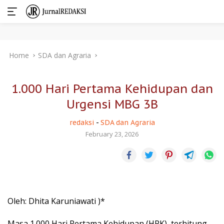
Skip
Home
SDA dan Agraria
to
content
1.000 Hari Pertama Kehidupan dan
Urgensi MBG 3B
redaksi
-
SDA dan Agraria
February 23, 2026
Oleh: Dhita Karuniawati )*
Masa 1.000 Hari Pertama Kehidupan (HPK), terhitung