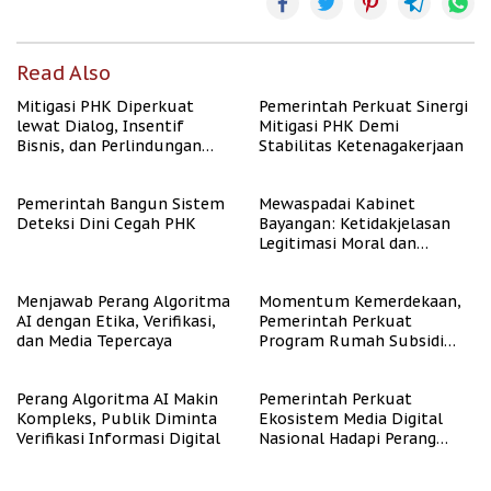
Read Also
Mitigasi PHK Diperkuat
Pemerintah Perkuat Sinergi
lewat Dialog, Insentif
Mitigasi PHK Demi
Bisnis, dan Perlindungan
Stabilitas Ketenagakerjaan
Tenaga Kerja
Pemerintah Bangun Sistem
Mewaspadai Kabinet
Deteksi Dini Cegah PHK
Bayangan: Ketidakjelasan
Legitimasi Moral dan
Representasi
Menjawab Perang Algoritma
Momentum Kemerdekaan,
AI dengan Etika, Verifikasi,
Pemerintah Perkuat
dan Media Tepercaya
Program Rumah Subsidi
untuk Masyarakat
Berpenghasilan Rendah
Perang Algoritma AI Makin
Pemerintah Perkuat
Kompleks, Publik Diminta
Ekosistem Media Digital
Verifikasi Informasi Digital
Nasional Hadapi Perang
Algoritma AI