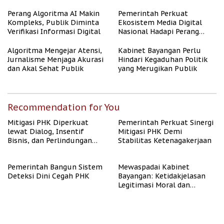
untuk Masyarakat
Berpenghasilan Rendah
Perang Algoritma AI Makin
Pemerintah Perkuat
Kompleks, Publik Diminta
Ekosistem Media Digital
Verifikasi Informasi Digital
Nasional Hadapi Perang
Algoritma AI
Algoritma Mengejar Atensi,
Kabinet Bayangan Perlu
Jurnalisme Menjaga Akurasi
Hindari Kegaduhan Politik
dan Akal Sehat Publik
yang Merugikan Publik
Recommendation for You
Mitigasi PHK Diperkuat
Pemerintah Perkuat Sinergi
lewat Dialog, Insentif
Mitigasi PHK Demi
Bisnis, dan Perlindungan
Stabilitas Ketenagakerjaan
Tenaga Kerja
Pemerintah Bangun Sistem
Mewaspadai Kabinet
Deteksi Dini Cegah PHK
Bayangan: Ketidakjelasan
Legitimasi Moral dan
Representasi