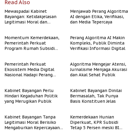
Read Also
Mewaspadai Kabinet
Menjawab Perang Algoritma
Bayangan: Ketidakjelasan
AI dengan Etika, Verifikasi,
Legitimasi Moral dan
dan Media Tepercaya
Representasi
Momentum Kemerdekaan,
Perang Algoritma AI Makin
Pemerintah Perkuat
Kompleks, Publik Diminta
Program Rumah Subsidi
Verifikasi Informasi Digital
untuk Masyarakat
Berpenghasilan Rendah
Pemerintah Perkuat
Algoritma Mengejar Atensi,
Ekosistem Media Digital
Jurnalisme Menjaga Akurasi
Nasional Hadapi Perang
dan Akal Sehat Publik
Algoritma AI
Kabinet Bayangan Perlu
Kabinet Bayangan Dinilai
Hindari Kegaduhan Politik
Bermasalah, Tak Punya
yang Merugikan Publik
Basis Konstituen Jelas
Kabinet Bayangan Tanpa
Kemerdekaan Hunian
Legitimasi Moral Berisiko
Diperkuat, KPR Subsidi
Mengaburkan Kepercayaan
Tetap 5 Persen meski BI