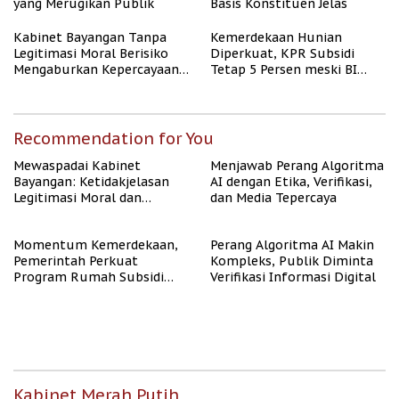
yang Merugikan Publik
Basis Konstituen Jelas
Kabinet Bayangan Tanpa
Kemerdekaan Hunian
Legitimasi Moral Berisiko
Diperkuat, KPR Subsidi
Mengaburkan Kepercayaan
Tetap 5 Persen meski BI
Publik
Rate Naik
Recommendation for You
Mewaspadai Kabinet
Menjawab Perang Algoritma
Bayangan: Ketidakjelasan
AI dengan Etika, Verifikasi,
Legitimasi Moral dan
dan Media Tepercaya
Representasi
Momentum Kemerdekaan,
Perang Algoritma AI Makin
Pemerintah Perkuat
Kompleks, Publik Diminta
Program Rumah Subsidi
Verifikasi Informasi Digital
untuk Masyarakat
Berpenghasilan Rendah
Kabinet Merah Putih