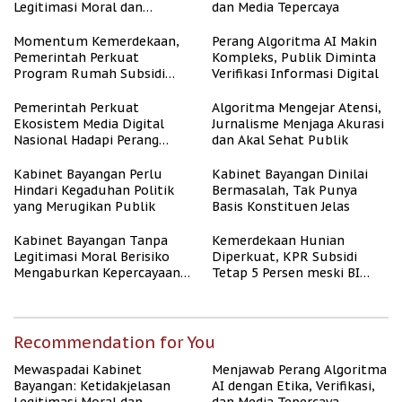
Legitimasi Moral dan
dan Media Tepercaya
Representasi
Momentum Kemerdekaan,
Perang Algoritma AI Makin
Pemerintah Perkuat
Kompleks, Publik Diminta
Program Rumah Subsidi
Verifikasi Informasi Digital
untuk Masyarakat
Berpenghasilan Rendah
Pemerintah Perkuat
Algoritma Mengejar Atensi,
Ekosistem Media Digital
Jurnalisme Menjaga Akurasi
Nasional Hadapi Perang
dan Akal Sehat Publik
Algoritma AI
Kabinet Bayangan Perlu
Kabinet Bayangan Dinilai
Hindari Kegaduhan Politik
Bermasalah, Tak Punya
yang Merugikan Publik
Basis Konstituen Jelas
Kabinet Bayangan Tanpa
Kemerdekaan Hunian
Legitimasi Moral Berisiko
Diperkuat, KPR Subsidi
Mengaburkan Kepercayaan
Tetap 5 Persen meski BI
Publik
Rate Naik
Recommendation for You
Mewaspadai Kabinet
Menjawab Perang Algoritma
Bayangan: Ketidakjelasan
AI dengan Etika, Verifikasi,