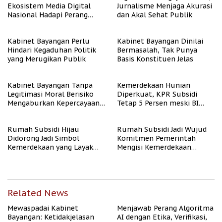
Ekosistem Media Digital
Jurnalisme Menjaga Akurasi
Nasional Hadapi Perang
dan Akal Sehat Publik
Algoritma AI
Kabinet Bayangan Perlu
Kabinet Bayangan Dinilai
Hindari Kegaduhan Politik
Bermasalah, Tak Punya
yang Merugikan Publik
Basis Konstituen Jelas
Kabinet Bayangan Tanpa
Kemerdekaan Hunian
Legitimasi Moral Berisiko
Diperkuat, KPR Subsidi
Mengaburkan Kepercayaan
Tetap 5 Persen meski BI
Publik
Rate Naik
Rumah Subsidi Hijau
Rumah Subsidi Jadi Wujud
Didorong Jadi Simbol
Komitmen Pemerintah
Kemerdekaan yang Layak
Mengisi Kemerdekaan
dan Asri
dengan Kesejahteraan
Related News
Mewaspadai Kabinet
Menjawab Perang Algoritma
Bayangan: Ketidakjelasan
AI dengan Etika, Verifikasi,