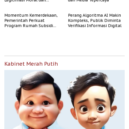
Legitimasi Moral dan
dan Media Tepercaya
Representasi
Momentum Kemerdekaan,
Perang Algoritma AI Makin
Pemerintah Perkuat
Kompleks, Publik Diminta
Program Rumah Subsidi
Verifikasi Informasi Digital
untuk Masyarakat
Berpenghasilan Rendah
Kabinet Merah Putih