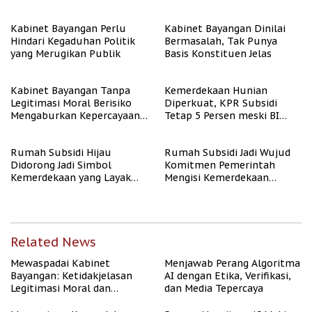
Algoritma AI
Kabinet Bayangan Perlu
Kabinet Bayangan Dinilai
Hindari Kegaduhan Politik
Bermasalah, Tak Punya
yang Merugikan Publik
Basis Konstituen Jelas
Kabinet Bayangan Tanpa
Kemerdekaan Hunian
Legitimasi Moral Berisiko
Diperkuat, KPR Subsidi
Mengaburkan Kepercayaan
Tetap 5 Persen meski BI
Publik
Rate Naik
Rumah Subsidi Hijau
Rumah Subsidi Jadi Wujud
Didorong Jadi Simbol
Komitmen Pemerintah
Kemerdekaan yang Layak
Mengisi Kemerdekaan
dan Asri
dengan Kesejahteraan
Related News
Mewaspadai Kabinet
Menjawab Perang Algoritma
Bayangan: Ketidakjelasan
AI dengan Etika, Verifikasi,
Legitimasi Moral dan
dan Media Tepercaya
Representasi