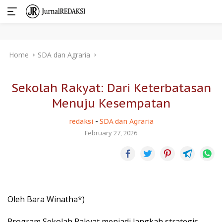
Skip
Home
SDA dan Agraria
to
content
Sekolah Rakyat: Dari Keterbatasan
Menuju Kesempatan
redaksi
-
SDA dan Agraria
February 27, 2026
Oleh Bara Winatha*)
Program Sekolah Rakyat menjadi langkah strategis