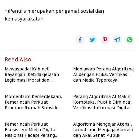
*)Penulis merupakan pengamat sosial dan
kemasyarakatan.
Read Also
Mewaspadai Kabinet
Menjawab Perang Algoritma
Bayangan: Ketidakjelasan
AI dengan Etika, Verifikasi,
Legitimasi Moral dan
dan Media Tepercaya
Representasi
Momentum Kemerdekaan,
Perang Algoritma AI Makin
Pemerintah Perkuat
Kompleks, Publik Diminta
Program Rumah Subsidi
Verifikasi Informasi Digital
untuk Masyarakat
Berpenghasilan Rendah
Pemerintah Perkuat
Algoritma Mengejar Atensi,
Ekosistem Media Digital
Jurnalisme Menjaga Akurasi
Nasional Hadapi Perang
dan Akal Sehat Publik