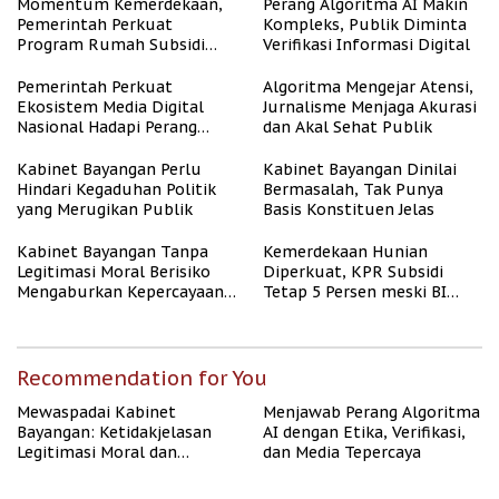
Momentum Kemerdekaan,
Perang Algoritma AI Makin
Pemerintah Perkuat
Kompleks, Publik Diminta
Program Rumah Subsidi
Verifikasi Informasi Digital
untuk Masyarakat
Berpenghasilan Rendah
Pemerintah Perkuat
Algoritma Mengejar Atensi,
Ekosistem Media Digital
Jurnalisme Menjaga Akurasi
Nasional Hadapi Perang
dan Akal Sehat Publik
Algoritma AI
Kabinet Bayangan Perlu
Kabinet Bayangan Dinilai
Hindari Kegaduhan Politik
Bermasalah, Tak Punya
yang Merugikan Publik
Basis Konstituen Jelas
Kabinet Bayangan Tanpa
Kemerdekaan Hunian
Legitimasi Moral Berisiko
Diperkuat, KPR Subsidi
Mengaburkan Kepercayaan
Tetap 5 Persen meski BI
Publik
Rate Naik
Recommendation for You
Mewaspadai Kabinet
Menjawab Perang Algoritma
Bayangan: Ketidakjelasan
AI dengan Etika, Verifikasi,
Legitimasi Moral dan
dan Media Tepercaya
Representasi