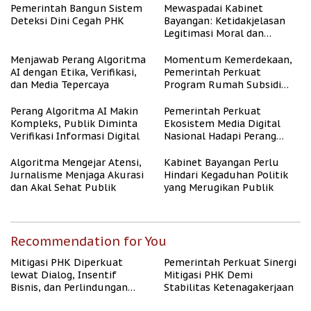
Pemerintah Bangun Sistem
Mewaspadai Kabinet
Deteksi Dini Cegah PHK
Bayangan: Ketidakjelasan
Legitimasi Moral dan
Representasi
Menjawab Perang Algoritma
Momentum Kemerdekaan,
AI dengan Etika, Verifikasi,
Pemerintah Perkuat
dan Media Tepercaya
Program Rumah Subsidi
untuk Masyarakat
Berpenghasilan Rendah
Perang Algoritma AI Makin
Pemerintah Perkuat
Kompleks, Publik Diminta
Ekosistem Media Digital
Verifikasi Informasi Digital
Nasional Hadapi Perang
Algoritma AI
Algoritma Mengejar Atensi,
Kabinet Bayangan Perlu
Jurnalisme Menjaga Akurasi
Hindari Kegaduhan Politik
dan Akal Sehat Publik
yang Merugikan Publik
Recommendation for You
Mitigasi PHK Diperkuat
Pemerintah Perkuat Sinergi
lewat Dialog, Insentif
Mitigasi PHK Demi
Bisnis, dan Perlindungan
Stabilitas Ketenagakerjaan
Tenaga Kerja