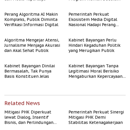
untuk Masyarakat
Berpenghasilan Rendah
Perang Algoritma AI Makin
Pemerintah Perkuat
Kompleks, Publik Diminta
Ekosistem Media Digital
Verifikasi Informasi Digital
Nasional Hadapi Perang
Algoritma AI
Algoritma Mengejar Atensi,
Kabinet Bayangan Perlu
Jurnalisme Menjaga Akurasi
Hindari Kegaduhan Politik
dan Akal Sehat Publik
yang Merugikan Publik
Kabinet Bayangan Dinilai
Kabinet Bayangan Tanpa
Bermasalah, Tak Punya
Legitimasi Moral Berisiko
Basis Konstituen Jelas
Mengaburkan Kepercayaan
Publik
Related News
Mitigasi PHK Diperkuat
Pemerintah Perkuat Sinergi
lewat Dialog, Insentif
Mitigasi PHK Demi
Bisnis, dan Perlindungan
Stabilitas Ketenagakerjaan
Tenaga Kerja